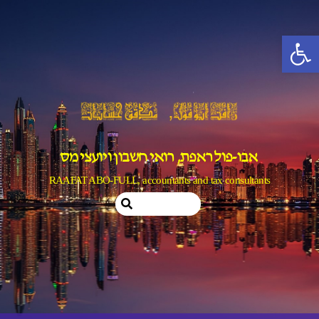
Ski
t
פתח סרגל נגישות
conten
אבו-פול ראפת, רואי חשבון ויועצי מס
RAAFAT ABO-FULL, accountants and tax consultants