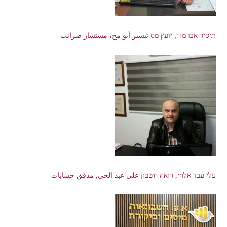
תיסיר אבו מוך, יועץ מס تيسير أبو مخ، مستشار ضرائب
עלי עבד אלחי, רואה חשבון علي عبد الحي, مدقق حسابات