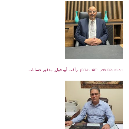
ראפת אבו פול, רואה חשבון رأفت أبو فول, مدقق حسابات