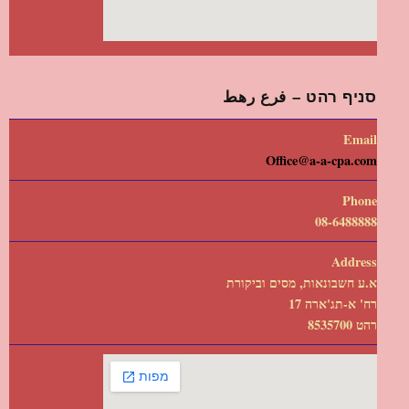
סניף רהט – فرع رهط
Email
Office@a-a-cpa.com
Phone
08-6488888
Address
א.ע חשבונאות, מסים וביקורת
רח' א-תג'ארה 17
רהט 8535700