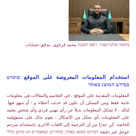
מוחמד אלקרינאווי, רואה חשבון محمد قرناوي, مدقق حسابات
استخدام المعلومات المعروضة على الموقع שימוש
במידע המוצג באתר
المعلومات المقدمة على الموقع ، في التعاميم والمقالات هي معلومات
عامة فقط ومن الممكن أن تكون قد حدثت أخطاء و / أو سهو فيها.
لذلك ، لا تشكل المعلومات بديلاً عن رأي مهني فردي وأي شخص يعتمد
على المعلومات بأي شكل من الأشكال ، يقوم بذلك على مسؤوليته
الخاصة. كن حذرًا من أن الترجمة إلى اللغات الأخرى باستخدام مترجم
جوجل غير دقيقة. המידע המוצג באתר, בחוזרים ובמאמרים הנו מידע כללי