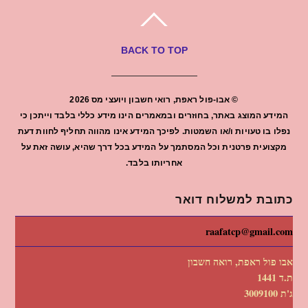
BACK TO TOP
©
אבו-פול ראפת, רואי חשבון ויועצי מס
2026
המידע המוצג באתר, בחוזרים ובמאמרים הינו מידע כללי בלבד וייתכן כי
נפלו בו טעויות ו/או השמטות. לפיכך המידע אינו מהווה תחליף לחוות דעת
מקצועית פרטנית וכל המסתמך על המידע בכל דרך שהיא, עושה זאת על
אחריותו בלבד.
כתובת למשלוח דואר
raafatcp@gmail.com
אבו פול ראפת, רואה חשבון
ת.ד 1441
ג'ת 3009100