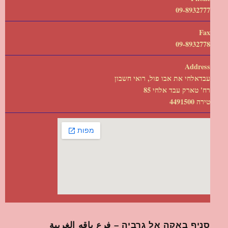
09-8932777
Fax
09-8932778
Address
עבדאלחי את אבו פול, רואי חשבון
רח' טארק עבד אלחי 85
טירה 4491500
סניף באקה אל גרביה – فرع باقه الغربية