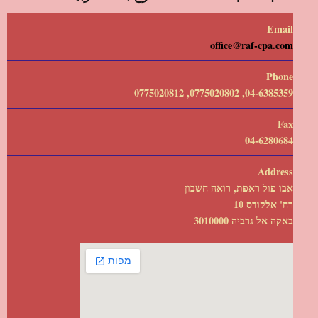
Email
office@raf-cpa.com
Phone
04-6385359, 0775020802, 0775020812
Fax
04-6280684
Address
אבו פול ראפת, רואה חשבון
רח' אלקודס 10
באקה אל גרביה 3010000