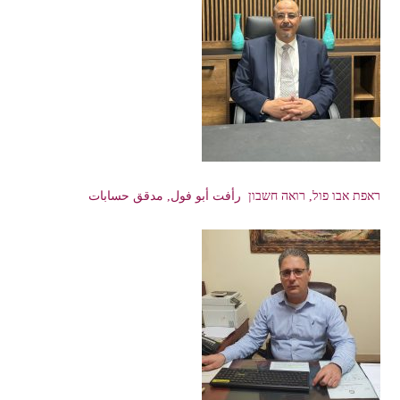
ראפת אבו פול, רואה חשבון رأفت أبو فول, مدقق حسابات