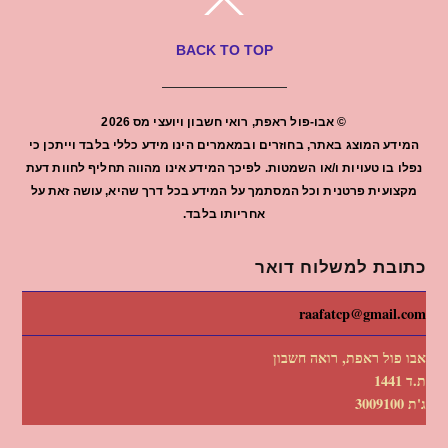
BACK TO TOP
©
אבו-פול ראפת, רואי חשבון ויועצי מס
2026
המידע המוצג באתר, בחוזרים ובמאמרים הינו מידע כללי בלבד וייתכן כי
נפלו בו טעויות ו/או השמטות. לפיכך המידע אינו מהווה תחליף לחוות דעת
מקצועית פרטנית וכל המסתמך על המידע בכל דרך שהיא, עושה זאת על
אחריותו בלבד.
כתובת למשלוח דואר
raafatcp@gmail.com
אבו פול ראפת, רואה חשבון
ת.ד 1441
ג'ת 3009100