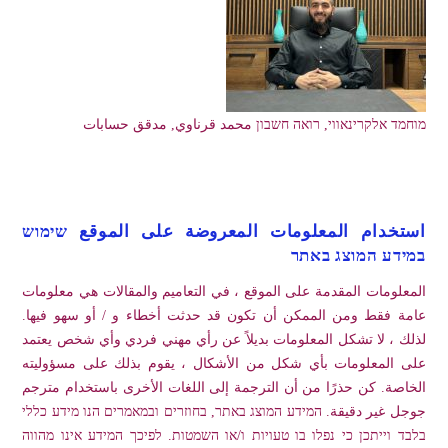
מוחמד אלקרינאווי, רואה חשבון محمد قرناوي, مدقق حسابات
استخدام المعلومات المعروضة على الموقع שימוש
במידע המוצג באתר
المعلومات المقدمة على الموقع ، في التعاميم والمقالات هي معلومات
عامة فقط ومن الممكن أن تكون قد حدثت أخطاء و / أو سهو فيها.
لذلك ، لا تشكل المعلومات بديلاً عن رأي مهني فردي وأي شخص يعتمد
على المعلومات بأي شكل من الأشكال ، يقوم بذلك على مسؤوليته
الخاصة. كن حذرًا من أن الترجمة إلى اللغات الأخرى باستخدام مترجم
جوجل غير دقيقة. המידע המוצג באתר, בחוזרים ובמאמרים הנו מידע כללי
בלבד וייתכן כי נפלו בו טעויות ו/או השמטות. לפיכך המידע אינו מהווה