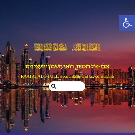
Ski
t
פתח סרגל נגישות
conten
אבו-פול ראפת, רואי חשבון ויועצי מס
RAAFAT ABO-FULL, accountants and tax consultants