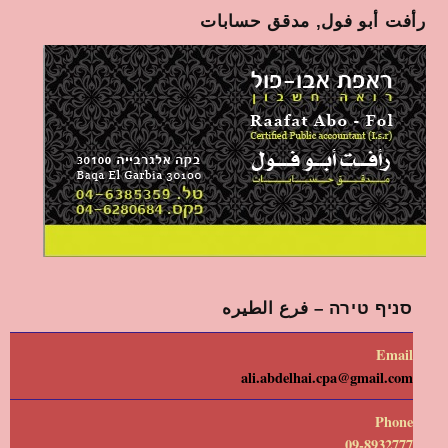
رأفت أبو فول, مدقق حسابات
סניף טירה – فرع الطيره
Email
ali.abdelhai.cpa@gmail.com
Phone
09-8932777