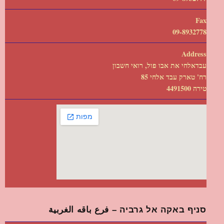
Fax
09-8932778
Address
עבדאלחי את אבו פול, רואי חשבון
רח' טארק עבד אלחי 85
טירה 4491500
סניף באקה אל גרביה – فرع باقه الغربية