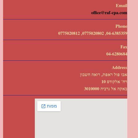
Email
office@raf-cpa.com
Phone
04-6385359, 0775020802, 0775020812
Fax
04-6280684
Address
אבו פול ראפת, רואה חשבון
רח' אלקודס 10
באקה אל גרביה 3010000