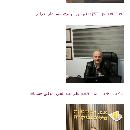
תיסיר אבו מוך, יועץ מס تيسير أبو مخ، مستشار ضرائب
עלי עבד אלחי, רואה חשבון علي عبد الحي, مدقق حسابات