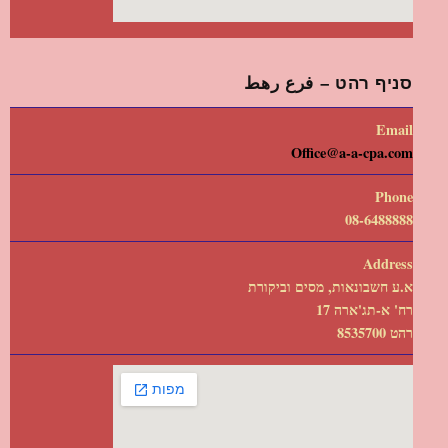
סניף רהט – فرع رهط
Email
Office@a-a-cpa.com
Phone
08-6488888
Address
א.ע חשבונאות, מסים וביקורת
רח' א-תג'ארה 17
רהט 8535700