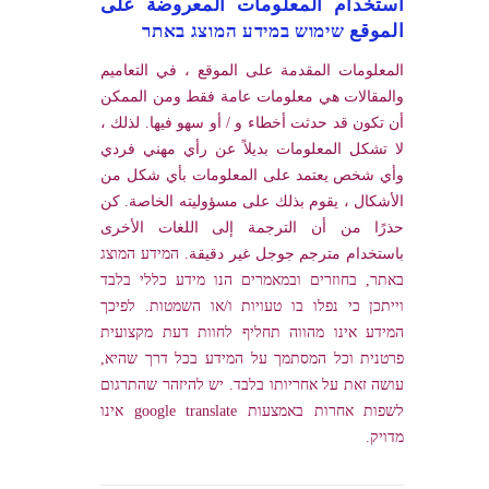
استخدام المعلومات المعروضة على
الموقع שימוש במידע המוצג באתר
المعلومات المقدمة على الموقع ، في التعاميم
والمقالات هي معلومات عامة فقط ومن الممكن
أن تكون قد حدثت أخطاء و / أو سهو فيها. لذلك ،
لا تشكل المعلومات بديلاً عن رأي مهني فردي
وأي شخص يعتمد على المعلومات بأي شكل من
الأشكال ، يقوم بذلك على مسؤوليته الخاصة. كن
حذرًا من أن الترجمة إلى اللغات الأخرى
باستخدام مترجم جوجل غير دقيقة. המידע המוצג
באתר, בחוזרים ובמאמרים הנו מידע כללי בלבד
וייתכן כי נפלו בו טעויות ו/או השמטות. לפיכך
המידע אינו מהווה תחליף לחוות דעת מקצועית
פרטנית וכל המסתמך על המידע בכל דרך שהיא,
עושה זאת על אחריותו בלבד. יש להיזהר שהתרגום
לשפות אחרות באמצעות google translate אינו
מדויק.