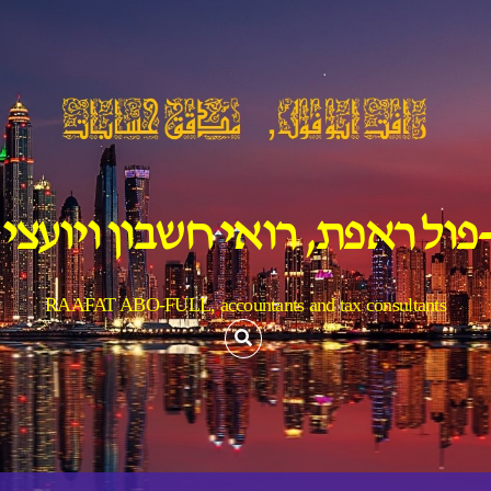
פול ראפת, רואי חשבון ויועצי
RAAFAT ABO-FULL, accountants and tax consultants