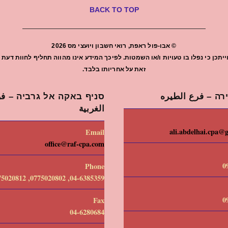
BACK TO TOP
©
אבו-פול ראפת, רואי חשבון ויועצי מס
2026
יתכן כי נפלו בו טעויות ו/או השמטות. לפיכך המידע אינו מהווה תחליף לחוות ד
זאת על אחריותו בלבד.
רה – فرع الطيره
סניף באקה אל גרביה – فرع
الغربية
ali.abdelhai.cpa@
Email
office@raf-cpa.com
0
Phone
04-6385359, 0775020802, 0775020812
0
Fax
04-6280684