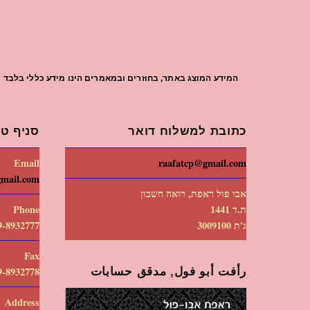
המידע המוצג באתר, בחוזרים ובמאמרים הינו מידע כללי בלבד וי
כתובת למשלוח דואר
סניף טי
Email
raafatcp@gmail.com
gmail.com
אבו פול ראפת, רואה חשבון
ת.ד 1441
Phone
ג'ת 3009100
9-8932777
Fax
رأفت أبو فول, مدقق حسابات
9-8932778
Address