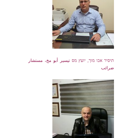
תיסיר אבו מוך, יועץ מס تيسير أبو مخ، مستشار
ضرائب