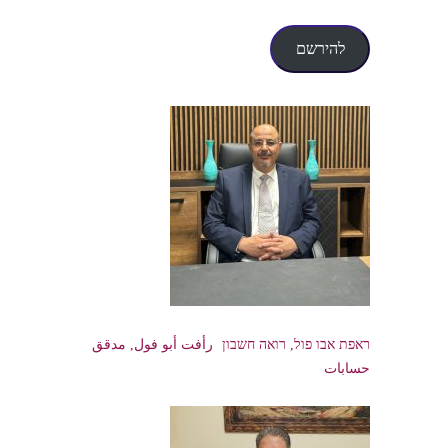
דואר
אלקטרוני
להירשם
ראפת אבו פול, רואה חשבון رأفت أبو فول, مدقق
حسابات