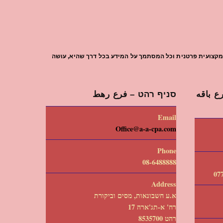
עת מקצועית פרטנית וכל המסתמך על המידע בכל דרך שהיא, עושה
 باقه
סניף רהט – فرع رهط
Email
Office@a-a-cpa.com
Phone
08-6488888
Address
א.ע חשבונאות, מסים וביקורת
רח' א-תג'ארה 17
רהט 8535700