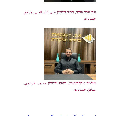
עלי עבד אלחי, רואה חשבון علي عبد الحي, مدقق
حسابات
מוחמד אלקרינאווי, רואה חשבון محمد قرناوي,
مدقق حسابات