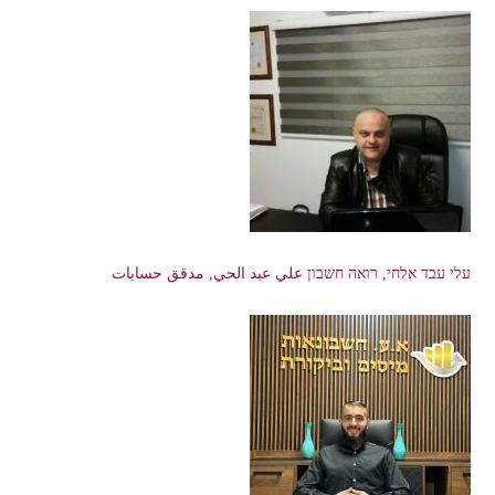
עלי עבד אלחי, רואה חשבון علي عبد الحي, مدقق حسابات