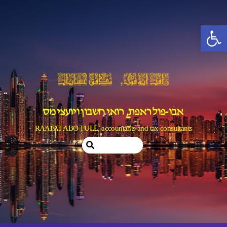
Ski
t
פתח סרגל נגישות
conten
אבו-פול ראפת, רואי חשבון ויועצי מס
RAAFAT ABO-FULL, accountants and tax consultants