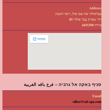
Address
עבדאלחי את אבו פול, רואי חשבון
רח' טארק עבד אלחי 85
טירה 4491500
סניף באקה אל גרביה – فرع باقه الغربية
Email
office@raf-cpa.com