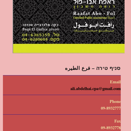
סניף טירה – فرع الطيره
Email
ali.abdelhai.cpa@gmail.com
Phone
09-8932777
Fax
09-8932778