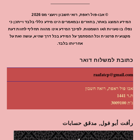
©
אבו-פול ראפת, רואי חשבון ויועצי מס
2026
המידע המוצג באתר, בחוזרים ובמאמרים הינו מידע כללי בלבד וייתכן כי
נפלו בו טעויות ו/או השמטות. לפיכך המידע אינו מהווה תחליף לחוות דעת
מקצועית פרטנית וכל המסתמך על המידע בכל דרך שהיא, עושה זאת על
אחריותו בלבד.
כתובת למשלוח דואר
raafatcp@gmail.com
אבו פול ראפת, רואה חשבון
ת.ד 1441
ג'ת 3009100
رأفت أبو فول, مدقق حسابات