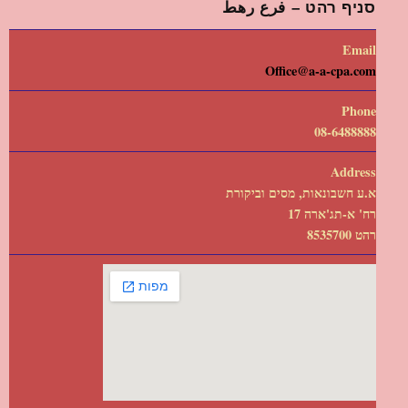
סניף רהט – فرع رهط
Email
Office@a-a-cpa.com
Phone
08-6488888
Address
א.ע חשבונאות, מסים וביקורת
רח' א-תג'ארה 17
רהט 8535700