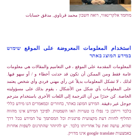
מוחמד אלקרינאווי, רואה חשבון محمد قرناوي, مدقق حسابات
استخدام المعلومات المعروضة على الموقع שימוש
במידע המוצג באתר
المعلومات المقدمة على الموقع ، في التعاميم والمقالات هي معلومات
عامة فقط ومن الممكن أن تكون قد حدثت أخطاء و / أو سهو فيها.
لذلك ، لا تشكل المعلومات بديلاً عن رأي مهني فردي وأي شخص يعتمد
على المعلومات بأي شكل من الأشكال ، يقوم بذلك على مسؤوليته
الخاصة. كن حذرًا من أن الترجمة إلى اللغات الأخرى باستخدام مترجم
جوجل غير دقيقة. המידע המוצג באתר, בחוזרים ובמאמרים הנו מידע כללי
בלבד וייתכן כי נפלו בו טעויות ו/או השמטות. לפיכך המידע אינו מהווה
תחליף לחוות דעת מקצועית פרטנית וכל המסתמך על המידע בכל דרך
שהיא, עושה זאת על אחריותו בלבד. יש להיזהר שהתרגום לשפות אחרות
באמצעות google translate אינו מדויק.