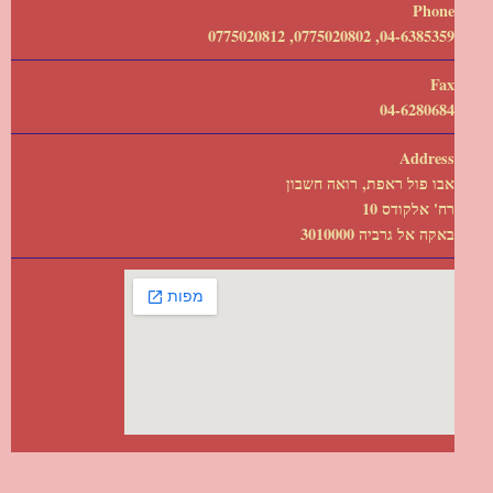
Phone
04-6385359, 0775020802, 0775020812
Fax
04-6280684
Address
אבו פול ראפת, רואה חשבון
רח' אלקודס 10
באקה אל גרביה 3010000