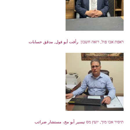
ראפת אבו פול, רואה חשבון رأفت أبو فول, مدقق حسابات
תיסיר אבו מוך, יועץ מס تيسير أبو مخ، مستشار ضرائب