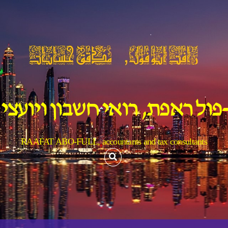
פול ראפת, רואי חשבון ויועצי
RAAFAT ABO-FULL, accountants and tax consultants