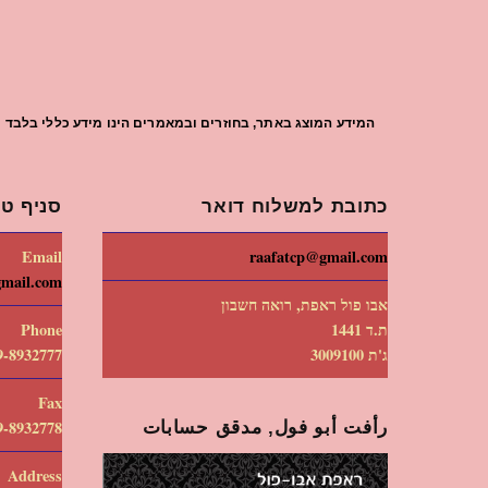
המידע המוצג באתר, בחוזרים ובמאמרים הינו מידע כללי בלבד וי
כתובת למשלוח דואר
סניף טי
Email
raafatcp@gmail.com
gmail.com
אבו פול ראפת, רואה חשבון
ת.ד 1441
Phone
ג'ת 3009100
9-8932777
Fax
رأفت أبو فول, مدقق حسابات
9-8932778
Address