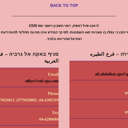
BACK TO TOP
©
אבו-פול ראפת, רואי חשבון ויועצי מס
2026
יתכן כי נפלו בו טעויות ו/או השמטות. לפיכך המידע אינו מהווה תחליף לחוות ד
זאת על אחריותו בלבד.
רה – فرع الطيره
סניף באקה אל גרביה – فرع
الغربية
ali.abdelhai.cpa@
Email
office@raf-cpa.com
0
Phone
04-6385359, 0775020802, 0775020812
0
Fax
04-6280684