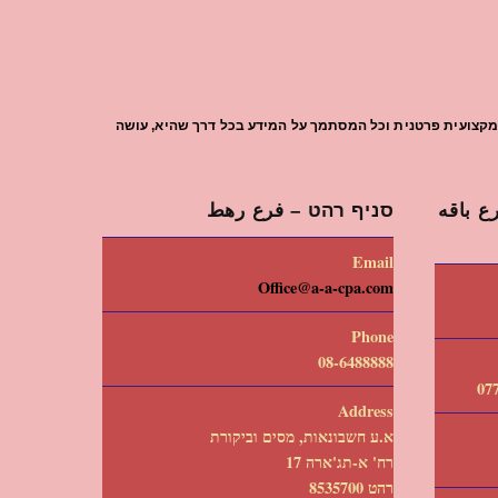
עת מקצועית פרטנית וכל המסתמך על המידע בכל דרך שהיא, עושה
 باقه
סניף רהט – فرع رهط
Email
Office@a-a-cpa.com
Phone
08-6488888
Address
א.ע חשבונאות, מסים וביקורת
רח' א-תג'ארה 17
רהט 8535700