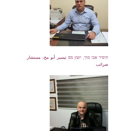
תיסיר אבו מוך, יועץ מס تيسير أبو مخ، مستشار
ضرائب