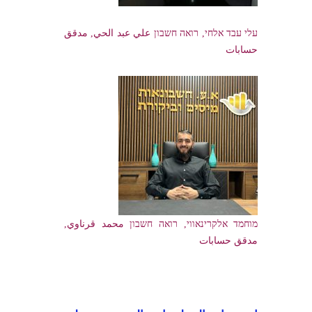
עלי עבד אלחי, רואה חשבון علي عبد الحي, مدقق
حسابات
מוחמד אלקרינאווי, רואה חשבון محمد قرناوي,
مدقق حسابات