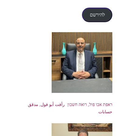
דואר
אלקטרוני
להירשם
ראפת אבו פול, רואה חשבון رأفت أبو فول, مدقق
حسابات