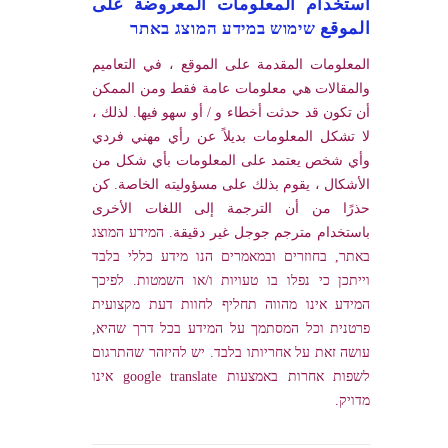
استخدام المعلومات المعروضة على
الموقع שימוש במידע המוצג באתר
المعلومات المقدمة على الموقع ، في التعاميم
والمقالات هي معلومات عامة فقط ومن الممكن
أن تكون قد حدثت أخطاء و / أو سهو فيها. لذلك ،
لا تشكل المعلومات بديلاً عن رأي مهني فردي
وأي شخص يعتمد على المعلومات بأي شكل من
الأشكال ، يقوم بذلك على مسؤوليته الخاصة. كن
حذرًا من أن الترجمة إلى اللغات الأخرى
باستخدام مترجم جوجل غير دقيقة. המידע המוצג
באתר, בחוזרים ובמאמרים הנו מידע כללי בלבד
וייתכן כי נפלו בו טעויות ו/או השמטות. לפיכך
המידע אינו מהווה תחליף לחוות דעת מקצועית
פרטנית וכל המסתמך על המידע בכל דרך שהיא,
עושה זאת על אחריותו בלבד. יש להיזהר שהתרגום
לשפות אחרות באמצעות google translate אינו
מדויק.