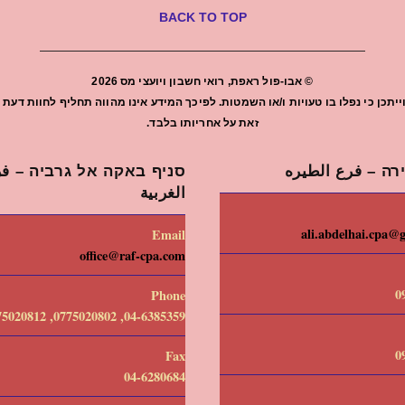
BACK TO TOP
©
אבו-פול ראפת, רואי חשבון ויועצי מס
2026
יתכן כי נפלו בו טעויות ו/או השמטות. לפיכך המידע אינו מהווה תחליף לחוות ד
זאת על אחריותו בלבד.
רה – فرع الطيره
סניף באקה אל גרביה – فرع
الغربية
ali.abdelhai.cpa@
Email
office@raf-cpa.com
0
Phone
04-6385359, 0775020802, 0775020812
0
Fax
04-6280684