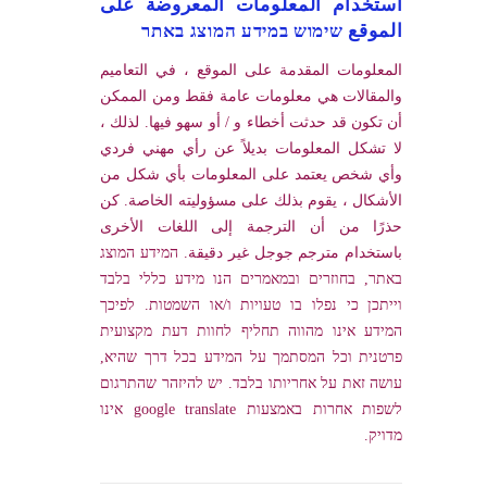
استخدام المعلومات المعروضة على
الموقع שימוש במידע המוצג באתר
المعلومات المقدمة على الموقع ، في التعاميم
والمقالات هي معلومات عامة فقط ومن الممكن
أن تكون قد حدثت أخطاء و / أو سهو فيها. لذلك ،
لا تشكل المعلومات بديلاً عن رأي مهني فردي
وأي شخص يعتمد على المعلومات بأي شكل من
الأشكال ، يقوم بذلك على مسؤوليته الخاصة. كن
حذرًا من أن الترجمة إلى اللغات الأخرى
باستخدام مترجم جوجل غير دقيقة. המידע המוצג
באתר, בחוזרים ובמאמרים הנו מידע כללי בלבד
וייתכן כי נפלו בו טעויות ו/או השמטות. לפיכך
המידע אינו מהווה תחליף לחוות דעת מקצועית
פרטנית וכל המסתמך על המידע בכל דרך שהיא,
עושה זאת על אחריותו בלבד. יש להיזהר שהתרגום
לשפות אחרות באמצעות google translate אינו
מדויק.