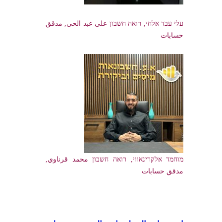
עלי עבד אלחי, רואה חשבון علي عبد الحي, مدقق
حسابات
מוחמד אלקרינאווי, רואה חשבון محمد قرناوي,
مدقق حسابات