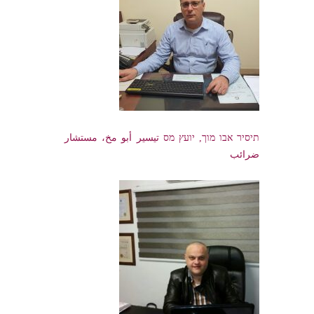
תיסיר אבו מוך, יועץ מס تيسير أبو مخ، مستشار
ضرائب