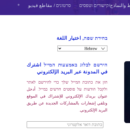
 والنماذج/קישורים וטפסים
סרטונים / مقاطع فيديو
*
בחירת שפה, اختيار اللغة
הירשם לבלוג באמצעות המייל اشترك
في المدونة عبر البريد الإلكتروني
הזן את כתובת המייל שלך כדי להירשם לאתר
ולקבל הודעות על פוסטים חדשים במייל. أدخل
عنوان بريدك الإلكتروني للإشتراك في الموقع
وتلقي إشعارات بالمشاركات الجديدة عن طريق
البريد الإلكتروني.
כתובת