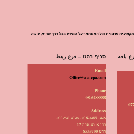
עת מקצועית פרטנית וכל המסתמך על המידע בכל דרך שהיא, עושה
 باقه
סניף רהט – فرع رهط
Email
Office@a-a-cpa.com
Phone
08-6488888
Address
א.ע חשבונאות, מסים וביקורת
רח' א-תג'ארה 17
רהט 8535700