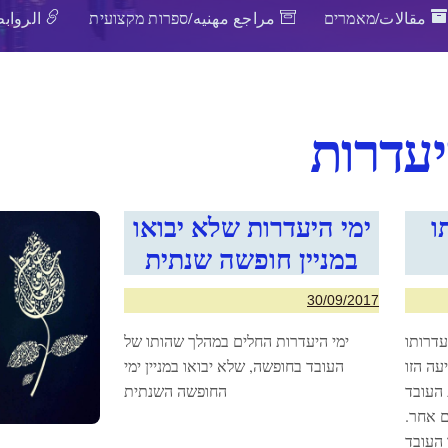
مقالات/מאמרים
مراجع مهنيه/ספרות מקצועית
الروابط
עדרות
ו
ימי היעדרות שלא יבואו
במניין חופשה שנתית
30/09/2017
עדרותו
ימי היעדרות החלים במהלך שהותו של
עה הזו
העובד בחופשה, שלא יבואו במניין ימי
 העובד
החופשה השנתית
ם אחר.
עובד