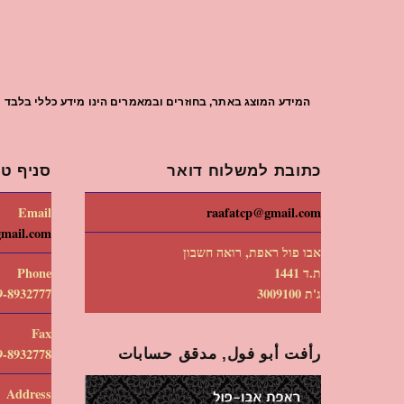
המידע המוצג באתר, בחוזרים ובמאמרים הינו מידע כללי בלבד וי
כתובת למשלוח דואר
סניף טי
Email
raafatcp@gmail.com
gmail.com
אבו פול ראפת, רואה חשבון
ת.ד 1441
Phone
ג'ת 3009100
9-8932777
Fax
رأفت أبو فول, مدقق حسابات
9-8932778
Address