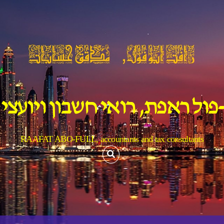
פול ראפת, רואי חשבון ויועצי
RAAFAT ABO-FULL, accountants and tax consultants