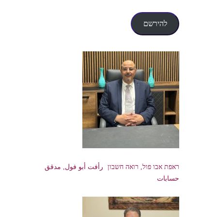
דואר
אלקטרוני
להירשם
ראפת אבו פול, רואה חשבון رأفت أبو فول, مدقق
حسابات