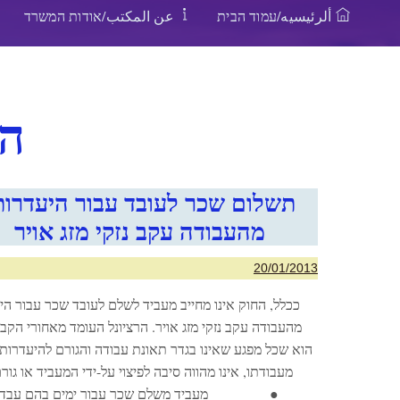
ألرئيسيه/עמוד הבית
عن المكتب/אודות המשרד
הי
תשלום שכר לעובד עבור היעדרות
מהעבודה עקב נזקי מזג אויר
20/01/2013
ככלל, החוק אינו מחייב מעביד לשלם לעובד שכר עבור הי
מהעבודה עקב נזקי מזג אויר. הרציונל העומד מאחורי הקבי
הוא שכל מפגע שאינו בגדר תאונת עבודה והגורם להיעדרות
מעבודתו, אינו מהווה סיבה לפיצוי על-ידי המעביד או גור
● מעביד משלם שכר עבור ימים בהם עבד ה