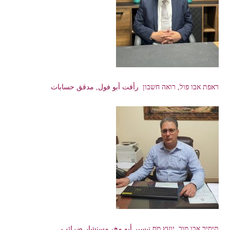
ראפת אבו פול, רואה חשבון رأفت أبو فول, مدقق حسابات
תיסיר אבו מוך, יועץ מס تيسير أبو مخ، مستشار ضرائب