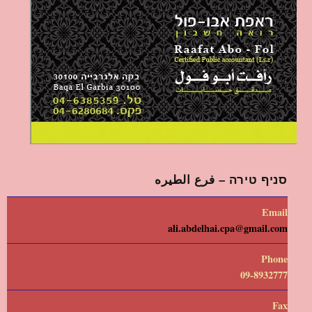
סניף טירה – فرع الطيره
Email
ali.abdelhai.cpa@gmail.com
Phone
09-8932777
Fax