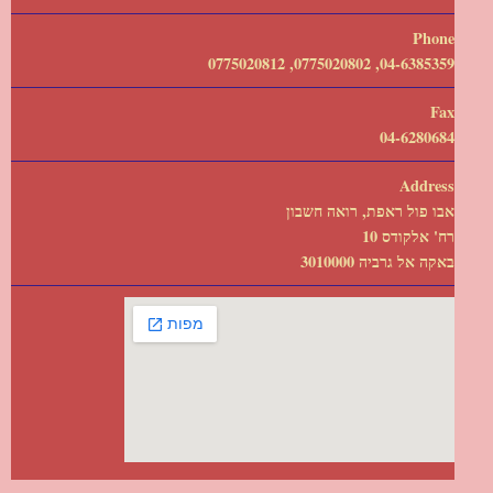
Phone
04-6385359, 0775020802, 0775020812
Fax
04-6280684
Address
אבו פול ראפת, רואה חשבון
רח' אלקודס 10
באקה אל גרביה 3010000