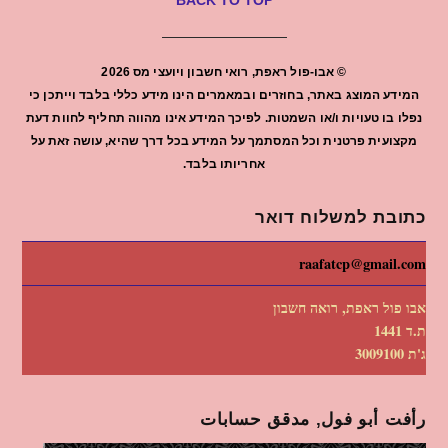
BACK TO TOP
©
אבו-פול ראפת, רואי חשבון ויועצי מס
2026
המידע המוצג באתר, בחוזרים ובמאמרים הינו מידע כללי בלבד וייתכן כי
נפלו בו טעויות ו/או השמטות. לפיכך המידע אינו מהווה תחליף לחוות דעת
מקצועית פרטנית וכל המסתמך על המידע בכל דרך שהיא, עושה זאת על
אחריותו בלבד.
כתובת למשלוח דואר
raafatcp@gmail.com
אבו פול ראפת, רואה חשבון
ת.ד 1441
ג'ת 3009100
رأفت أبو فول, مدقق حسابات