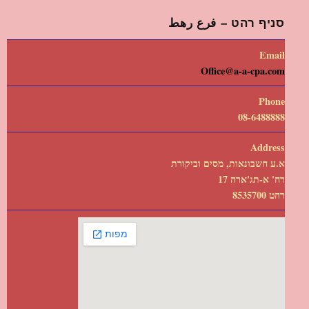
סניף רהט – فرع رهط
Email
Office@a-a-cpa.com
Phone
08-6488888
Address
א.ע חשבונאות, מסים וביקורת
רח' א-תג'ארה 17
רהט 8535700