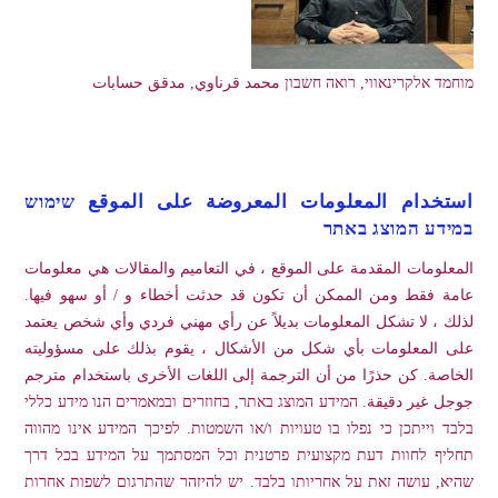
מוחמד אלקרינאווי, רואה חשבון محمد قرناوي, مدقق حسابات
استخدام المعلومات المعروضة على الموقع שימוש
במידע המוצג באתר
المعلومات المقدمة على الموقع ، في التعاميم والمقالات هي معلومات
عامة فقط ومن الممكن أن تكون قد حدثت أخطاء و / أو سهو فيها.
لذلك ، لا تشكل المعلومات بديلاً عن رأي مهني فردي وأي شخص يعتمد
على المعلومات بأي شكل من الأشكال ، يقوم بذلك على مسؤوليته
الخاصة. كن حذرًا من أن الترجمة إلى اللغات الأخرى باستخدام مترجم
جوجل غير دقيقة. המידע המוצג באתר, בחוזרים ובמאמרים הנו מידע כללי
בלבד וייתכן כי נפלו בו טעויות ו/או השמטות. לפיכך המידע אינו מהווה
תחליף לחוות דעת מקצועית פרטנית וכל המסתמך על המידע בכל דרך
שהיא, עושה זאת על אחריותו בלבד. יש להיזהר שהתרגום לשפות אחרות