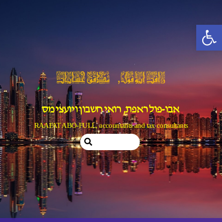
Ski
t
פתח סרגל נגישות
conten
אבו-פול ראפת, רואי חשבון ויועצי מס
RAAFAT ABO-FULL, accountants and tax consultants