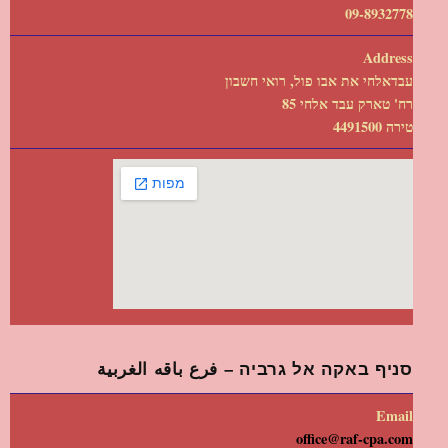
09-8932778
Address
עבדאלחי את אבו פול, רואי חשבון
רח' טארק עבד אלחי 85
טירה 4491500
סניף באקה אל גרביה – فرع باقه الغربية
Email
office@raf-cpa.com