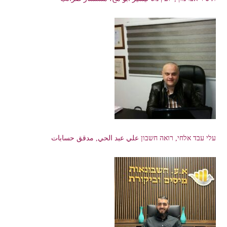
עלי עבד אלחי, רואה חשבון علي عبد الحي, مدقق حسابات