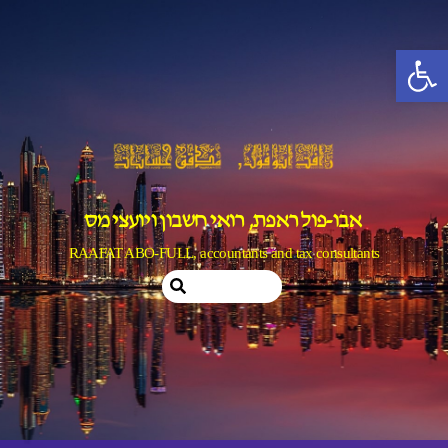
Ski
t
פתח סרגל נגישות
conten
אבו-פול ראפת, רואי חשבון ויועצי מס
RAAFAT ABO-FULL, accountants and tax consultants