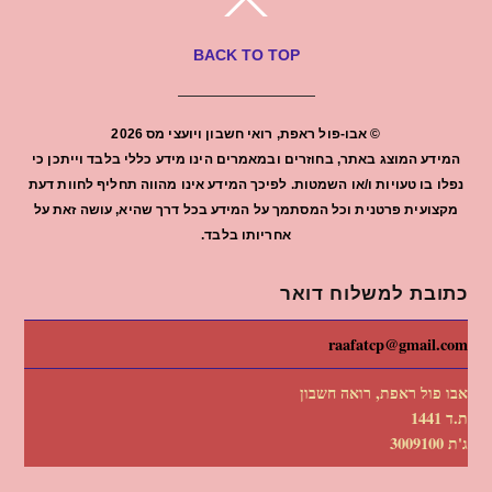
BACK TO TOP
©
אבו-פול ראפת, רואי חשבון ויועצי מס
2026
המידע המוצג באתר, בחוזרים ובמאמרים הינו מידע כללי בלבד וייתכן כי
נפלו בו טעויות ו/או השמטות. לפיכך המידע אינו מהווה תחליף לחוות דעת
מקצועית פרטנית וכל המסתמך על המידע בכל דרך שהיא, עושה זאת על
אחריותו בלבד.
כתובת למשלוח דואר
raafatcp@gmail.com
אבו פול ראפת, רואה חשבון
ת.ד 1441
ג'ת 3009100