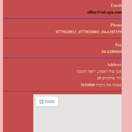
Email
office@raf-cpa.com
Phone
04-6385359, 0775020802, 0775020812
Fax
04-6280684
Address
אבו פול ראפת, רואה חשבון
רח' אלקודס 10
באקה אל גרביה 3010000