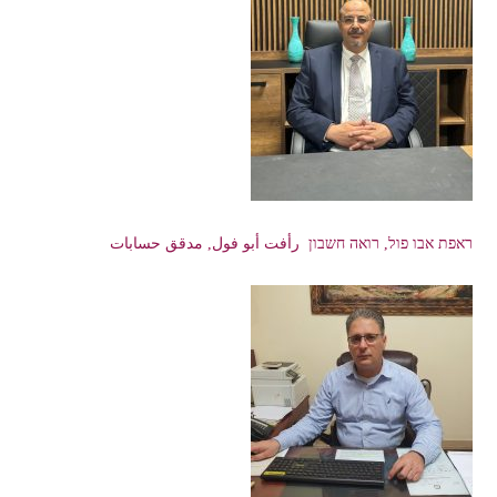
ראפת אבו פול, רואה חשבון رأفت أبو فول, مدقق حسابات