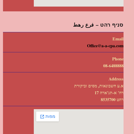
סניף רהט – فرع رهط
Email
Office@a-a-cpa.com
Phone
08-6488888
Address
א.ע חשבונאות, מסים וביקורת
רח' א-תג'ארה 17
רהט 8535700