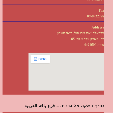
Fax
09-8932778
Address
עבדאלחי את אבו פול, רואי חשבון
רח' טארק עבד אלחי 85
טירה 4491500
סניף באקה אל גרביה – فرع باقه الغربية