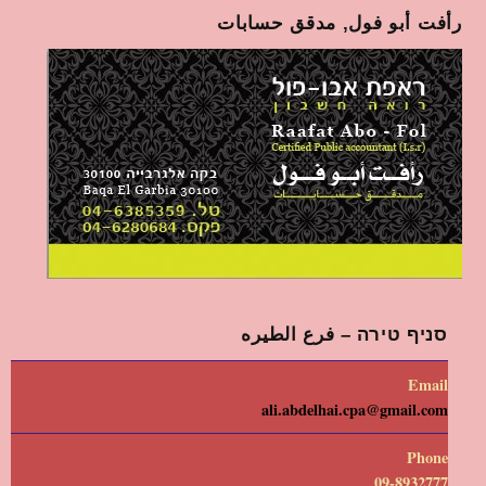
رأفت أبو فول, مدقق حسابات
סניף טירה – فرع الطيره
Email
ali.abdelhai.cpa@gmail.com
Phone
09-8932777