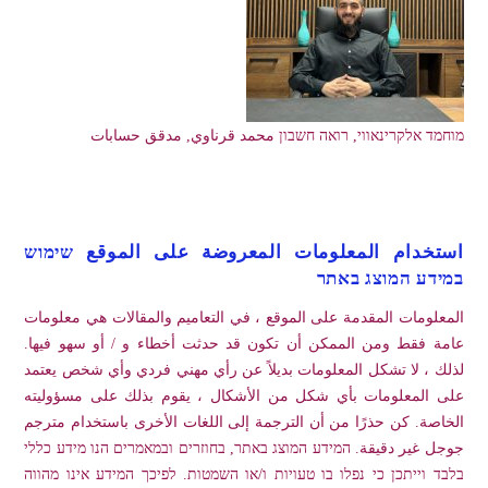
מוחמד אלקרינאווי, רואה חשבון محمد قرناوي, مدقق حسابات
استخدام المعلومات المعروضة على الموقع שימוש
במידע המוצג באתר
المعلومات المقدمة على الموقع ، في التعاميم والمقالات هي معلومات
عامة فقط ومن الممكن أن تكون قد حدثت أخطاء و / أو سهو فيها.
لذلك ، لا تشكل المعلومات بديلاً عن رأي مهني فردي وأي شخص يعتمد
على المعلومات بأي شكل من الأشكال ، يقوم بذلك على مسؤوليته
الخاصة. كن حذرًا من أن الترجمة إلى اللغات الأخرى باستخدام مترجم
جوجل غير دقيقة. המידע המוצג באתר, בחוזרים ובמאמרים הנו מידע כללי
בלבד וייתכן כי נפלו בו טעויות ו/או השמטות. לפיכך המידע אינו מהווה