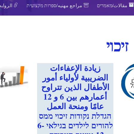
مقالات/מאמרים
مراجع مهنيه/ספרות מקצועית
الروابط
זיכוי
زيادة الإعفاءات
الضريبية لأولياء أمور
الأطفال الذين تتراوح
أعمارهم بين 6 و 12
عامًا ومنحة العمل
הגדלת נקודות זיכוי ממס
להורים לילדים בגילאי 6-