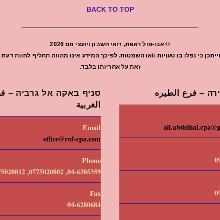
BACK TO TOP
©
אבו-פול ראפת, רואי חשבון ויועצי מס
2026
יתכן כי נפלו בו טעויות ו/או השמטות. לפיכך המידע אינו מהווה תחליף לחוות ד
זאת על אחריותו בלבד.
רה – فرع الطيره
סניף באקה אל גרביה – فرع
الغربية
ali.abdelhai.cpa@
Email
office@raf-cpa.com
0
Phone
04-6385359, 0775020802, 0775020812
0
Fax
04-6280684