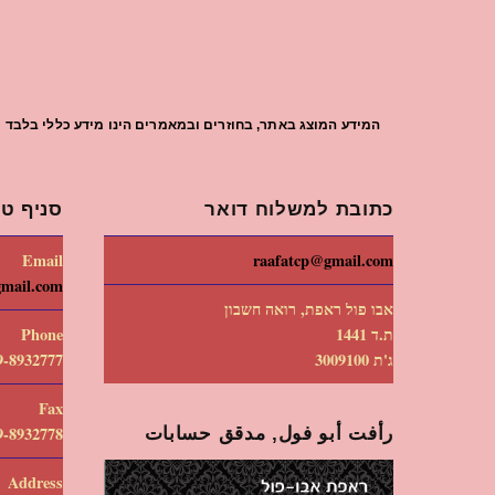
המידע המוצג באתר, בחוזרים ובמאמרים הינו מידע כללי בלבד וי
כתובת למשלוח דואר
סניף טי
Email
raafatcp@gmail.com
gmail.com
אבו פול ראפת, רואה חשבון
ת.ד 1441
Phone
ג'ת 3009100
9-8932777
Fax
رأفت أبو فول, مدقق حسابات
9-8932778
Address