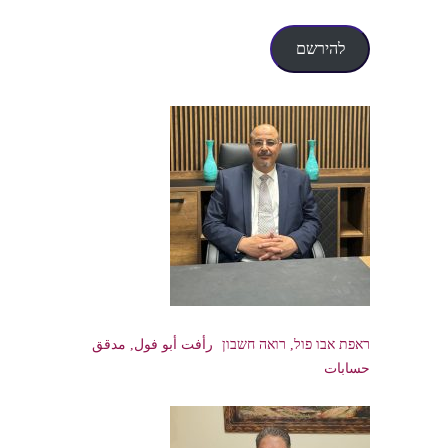
דואר
אלקטרוני
להירשם
ראפת אבו פול, רואה חשבון رأفت أبو فول, مدقق
حسابات