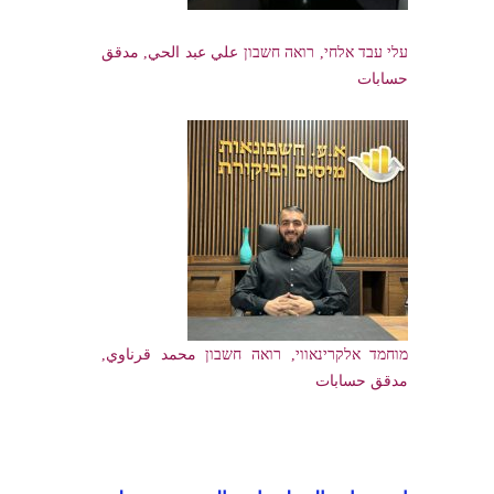
עלי עבד אלחי, רואה חשבון علي عبد الحي, مدقق
حسابات
מוחמד אלקרינאווי, רואה חשבון محمد قرناوي,
مدقق حسابات