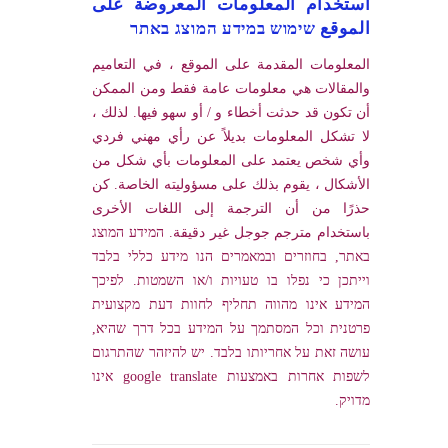
استخدام المعلومات المعروضة على
الموقع שימוש במידע המוצג באתר
المعلومات المقدمة على الموقع ، في التعاميم
والمقالات هي معلومات عامة فقط ومن الممكن
أن تكون قد حدثت أخطاء و / أو سهو فيها. لذلك ،
لا تشكل المعلومات بديلاً عن رأي مهني فردي
وأي شخص يعتمد على المعلومات بأي شكل من
الأشكال ، يقوم بذلك على مسؤوليته الخاصة. كن
حذرًا من أن الترجمة إلى اللغات الأخرى
باستخدام مترجم جوجل غير دقيقة. המידע המוצג
באתר, בחוזרים ובמאמרים הנו מידע כללי בלבד
וייתכן כי נפלו בו טעויות ו/או השמטות. לפיכך
המידע אינו מהווה תחליף לחוות דעת מקצועית
פרטנית וכל המסתמך על המידע בכל דרך שהיא,
עושה זאת על אחריותו בלבד. יש להיזהר שהתרגום
לשפות אחרות באמצעות google translate אינו
מדויק.