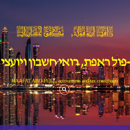
פול ראפת, רואי חשבון ויועצי
RAAFAT ABO-FULL, accountants and tax consultants