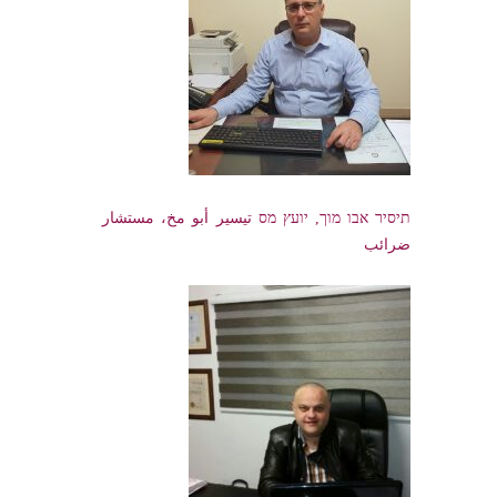
תיסיר אבו מוך, יועץ מס تيسير أبو مخ، مستشار
ضرائب