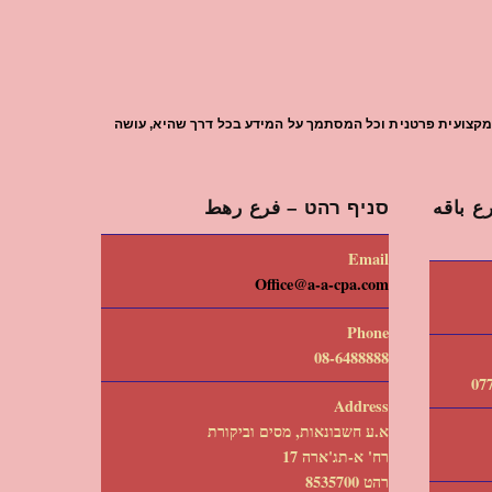
עת מקצועית פרטנית וכל המסתמך על המידע בכל דרך שהיא, עושה
 باقه
סניף רהט – فرع رهط
Email
Office@a-a-cpa.com
Phone
08-6488888
Address
א.ע חשבונאות, מסים וביקורת
רח' א-תג'ארה 17
רהט 8535700