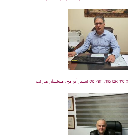
תיסיר אבו מוך, יועץ מס تيسير أبو مخ، مستشار ضرائب