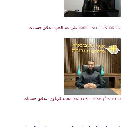
עלי עבד אלחי, רואה חשבון علي عبد الحي, مدقق حسابات
מוחמד אלקרינאווי, רואה חשבון محمد قرناوي, مدقق حسابات