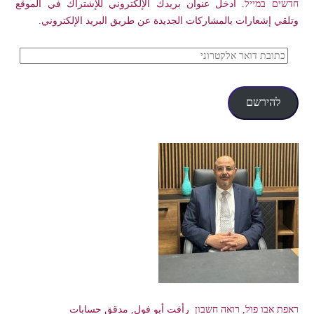
חדשים במייל. أدخل عنوان بريدك الإلكتروني للإشتراك في الموقع
وتلقي إشعارات بالمشاركات الجديدة عن طريق البريد الإلكتروني.
כתובת
דואר
אלקטרוני
להירשם
ראפת אבו פול, רואה חשבון رأفت أبو فول, مدقق حسابات