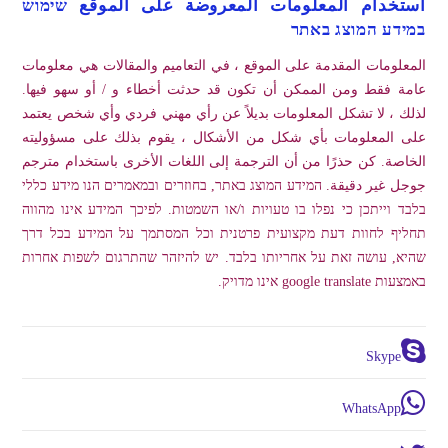
استخدام المعلومات المعروضة على الموقع שימוש
במידע המוצג באתר
المعلومات المقدمة على الموقع ، في التعاميم والمقالات هي معلومات
عامة فقط ومن الممكن أن تكون قد حدثت أخطاء و / أو سهو فيها.
لذلك ، لا تشكل المعلومات بديلاً عن رأي مهني فردي وأي شخص يعتمد
على المعلومات بأي شكل من الأشكال ، يقوم بذلك على مسؤوليته
الخاصة. كن حذرًا من أن الترجمة إلى اللغات الأخرى باستخدام مترجم
جوجل غير دقيقة. המידע המוצג באתר, בחוזרים ובמאמרים הנו מידע כללי
בלבד וייתכן כי נפלו בו טעויות ו/או השמטות. לפיכך המידע אינו מהווה
תחליף לחוות דעת מקצועית פרטנית וכל המסתמך על המידע בכל דרך
שהיא, עושה זאת על אחריותו בלבד. יש להיזהר שהתרגום לשפות אחרות
באמצעות google translate אינו מדויק.
Skype
WhatsApp