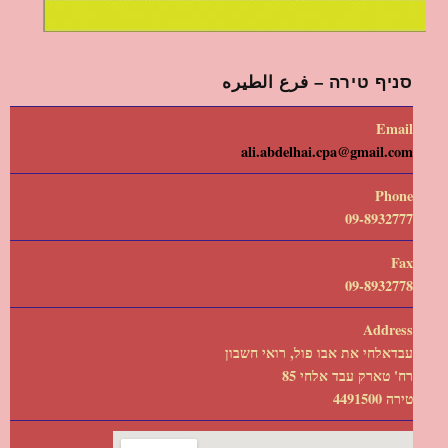
סניף טירה – فرع الطيره
Email
ali.abdelhai.cpa@gmail.com
Phone
09-8932777
Fax
09-8932778
Address
עבדאלחי את אבו פול, רואי חשבון
רח' טארק עבד אלחי 85
טירה 4491500