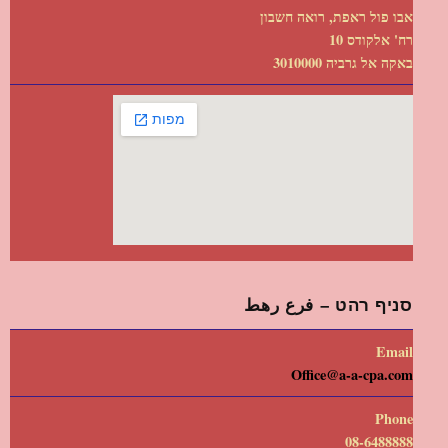
אבו פול ראפת, רואה חשבון
רח' אלקודס 10
באקה אל גרביה 3010000
סניף רהט – فرع رهط
Email
Office@a-a-cpa.com
Phone
08-6488888