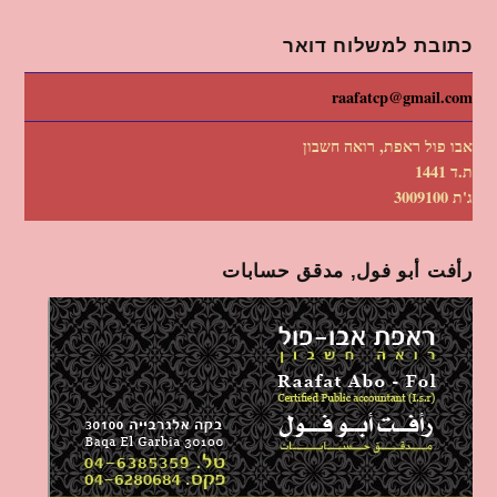
כתובת למשלוח דואר
raafatcp@gmail.com
אבו פול ראפת, רואה חשבון
ת.ד 1441
ג'ת 3009100
رأفت أبو فول, مدقق حسابات