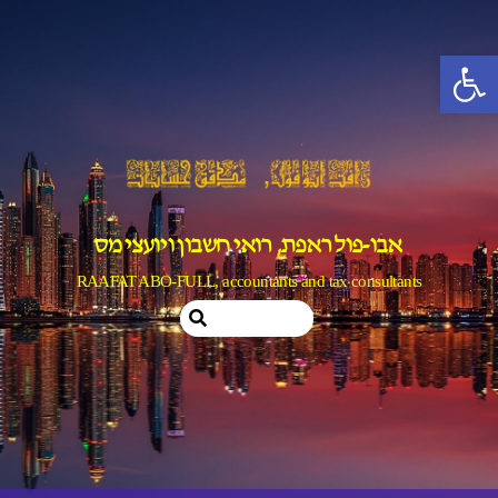
Ski
t
פתח סרגל נגישות
conten
אבו-פול ראפת, רואי חשבון ויועצי מס
RAAFAT ABO-FULL, accountants and tax consultants