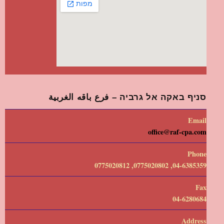
סניף באקה אל גרביה – فرع باقه الغربية
Email
office@raf-cpa.com
Phone
04-6385359, 0775020802, 0775020812
Fax
04-6280684
Address