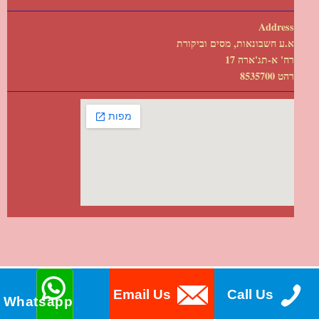
Address
א.ע חשבונאות, מסים וביקורת
רח' א-תג'ארה 17
רהט 8535700
Email Us
Call Us
Whatsapp