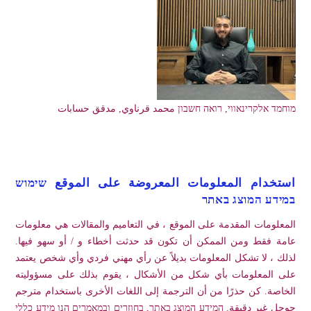
מוחמד אלקרינאווי, רואה חשבון محمد قرناوي, مدقق حسابات
استخدام المعلومات المعروضة على الموقع שימוש
במידע המוצג באתר
المعلومات المقدمة على الموقع ، في التعاميم والمقالات هي معلومات
عامة فقط ومن الممكن أن تكون قد حدثت أخطاء و / أو سهو فيها.
لذلك ، لا تشكل المعلومات بديلاً عن رأي مهني فردي وأي شخص يعتمد
على المعلومات بأي شكل من الأشكال ، يقوم بذلك على مسؤوليته
الخاصة. كن حذرًا من أن الترجمة إلى اللغات الأخرى باستخدام مترجم
جوجل غير دقيقة. המידע המוצג באתר, בחוזרים ובמאמרים הנו מידע כללי