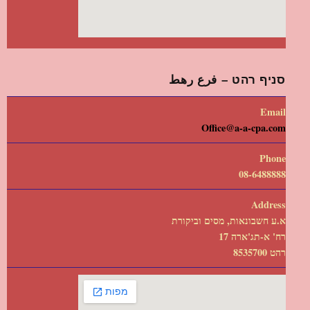
סניף רהט – فرع رهط
Email
Office@a-a-cpa.com
Phone
08-6488888
Address
א.ע חשבונאות, מסים וביקורת
רח' א-תג'ארה 17
רהט 8535700