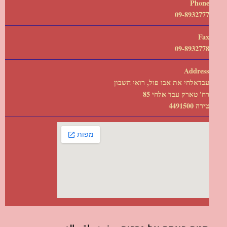
Phone
09-8932777
Fax
09-8932778
Address
עבדאלחי את אבו פול, רואי חשבון
רח' טארק עבד אלחי 85
טירה 4491500