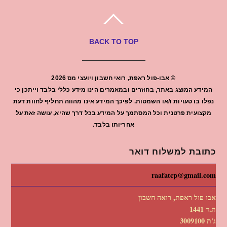
BACK TO TOP
©
אבו-פול ראפת, רואי חשבון ויועצי מס
2026
המידע המוצג באתר, בחוזרים ובמאמרים הינו מידע כללי בלבד וייתכן כי
נפלו בו טעויות ו/או השמטות. לפיכך המידע אינו מהווה תחליף לחוות דעת
מקצועית פרטנית וכל המסתמך על המידע בכל דרך שהיא, עושה זאת על
אחריותו בלבד.
כתובת למשלוח דואר
raafatcp@gmail.com
אבו פול ראפת, רואה חשבון
ת.ד 1441
ג'ת 3009100