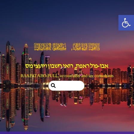
Ski
t
פתח סרגל נגישות
conten
אבו-פול ראפת, רואי חשבון ויועצי מס
RAAFAT ABO-FULL, accountants and tax consultants