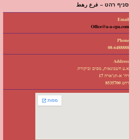
סניף רהט – فرع رهط
Email
Office@a-a-cpa.com
Phone
08-6488888
Address
א.ע חשבונאות, מסים וביקורת
רח' א-תג'ארה 17
רהט 8535700