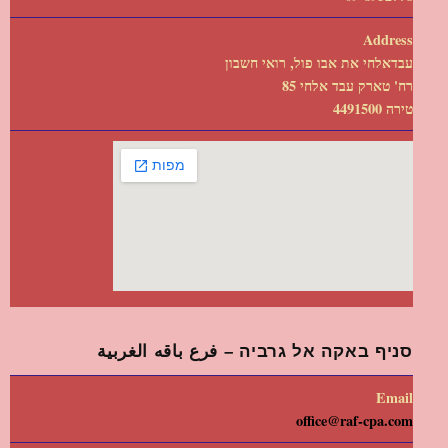
Address
עבדאלחי את אבו פול, רואי חשבון
רח' טארק עבד אלחי 85
טירה 4491500
סניף באקה אל גרביה – فرع باقه الغربية
Email
office@raf-cpa.com