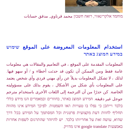
מוחמד אלקרינאווי, רואה חשבון محمد قرناوي, مدقق حسابات
استخدام المعلومات المعروضة على الموقع שימוש
במידע המוצג באתר
المعلومات المقدمة على الموقع ، في التعاميم والمقالات هي معلومات
عامة فقط ومن الممكن أن تكون قد حدثت أخطاء و / أو سهو فيها.
لذلك ، لا تشكل المعلومات بديلاً عن رأي مهني فردي وأي شخص يعتمد
على المعلومات بأي شكل من الأشكال ، يقوم بذلك على مسؤوليته
الخاصة. كن حذرًا من أن الترجمة إلى اللغات الأخرى باستخدام مترجم
جوجل غير دقيقة. המידע המוצג באתר, בחוזרים ובמאמרים הנו מידע כללי
בלבד וייתכן כי נפלו בו טעויות ו/או השמטות. לפיכך המידע אינו מהווה
תחליף לחוות דעת מקצועית פרטנית וכל המסתמך על המידע בכל דרך
שהיא, עושה זאת על אחריותו בלבד. יש להיזהר שהתרגום לשפות אחרות
באמצעות google translate אינו מדויק.