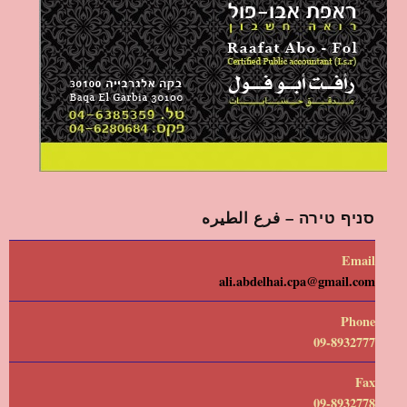
סניף טירה – فرع الطيره
Email
ali.abdelhai.cpa@gmail.com
Phone
09-8932777
Fax
09-8932778