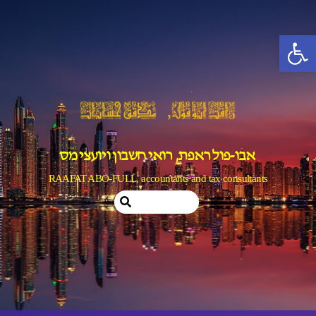
Ski
t
פתח סרגל נגישות
conten
אבו-פול ראפת, רואי חשבון ויועצי מס
RAAFAT ABO-FULL, accountants and tax consultants