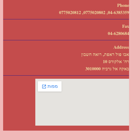
Phone
04-6385359, 0775020802, 0775020812
Fax
04-6280684
Address
אבו פול ראפת, רואה חשבון
רח' אלקודס 10
באקה אל גרביה 3010000