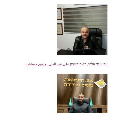
עלי עבד אלחי, רואה חשבון علي عبد الحي, مدقق حسابات