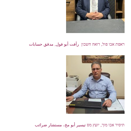
ראפת אבו פול, רואה חשבון رأفت أبو فول, مدقق حسابات
תיסיר אבו מוך, יועץ מס تيسير أبو مخ، مستشار ضرائب