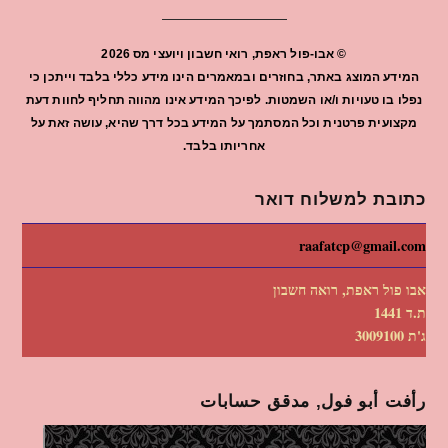
©
אבו-פול ראפת, רואי חשבון ויועצי מס
2026
המידע המוצג באתר, בחוזרים ובמאמרים הינו מידע כללי בלבד וייתכן כי
נפלו בו טעויות ו/או השמטות. לפיכך המידע אינו מהווה תחליף לחוות דעת
מקצועית פרטנית וכל המסתמך על המידע בכל דרך שהיא, עושה זאת על
אחריותו בלבד.
כתובת למשלוח דואר
raafatcp@gmail.com
אבו פול ראפת, רואה חשבון
ת.ד 1441
ג'ת 3009100
رأفت أبو فول, مدقق حسابات