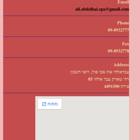
Email
ali.abdelhai.cpa@gmail.com
Phone
09-8932777
Fax
09-8932778
Address
עבדאלחי את אבו פול, רואי חשבון
רח' טארק עבד אלחי 85
טירה 4491500