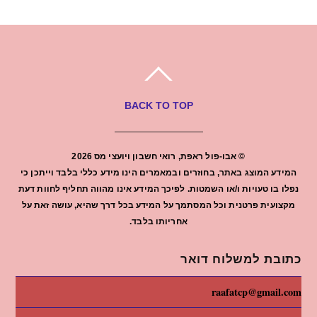
BACK TO TOP
©
אבו-פול ראפת, רואי חשבון ויועצי מס
2026
המידע המוצג באתר, בחוזרים ובמאמרים הינו מידע כללי בלבד וייתכן כי
נפלו בו טעויות ו/או השמטות. לפיכך המידע אינו מהווה תחליף לחוות דעת
מקצועית פרטנית וכל המסתמך על המידע בכל דרך שהיא, עושה זאת על
אחריותו בלבד.
כתובת למשלוח דואר
raafatcp@gmail.com