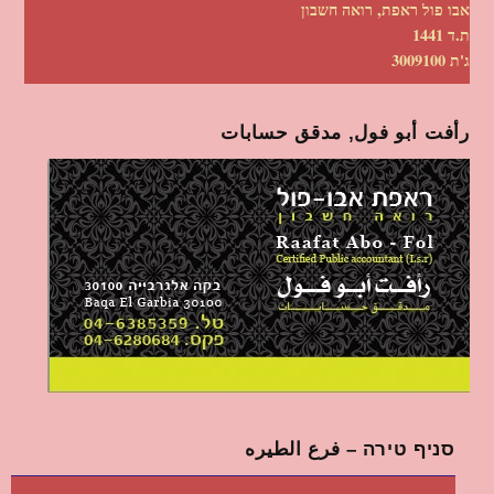
אבו פול ראפת, רואה חשבון
ת.ד 1441
ג'ת 3009100
رأفت أبو فول, مدقق حسابات
סניף טירה – فرع الطيره