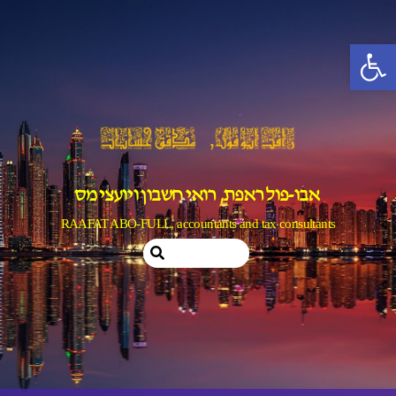
Ski
t
פתח סרגל נגישות
conten
אבו-פול ראפת, רואי חשבון ויועצי מס
RAAFAT ABO-FULL, accountants and tax consultants