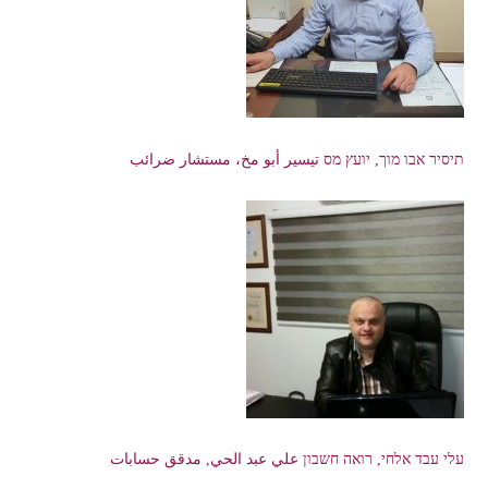
תיסיר אבו מוך, יועץ מס تيسير أبو مخ، مستشار ضرائب
עלי עבד אלחי, רואה חשבון علي عبد الحي, مدقق حسابات