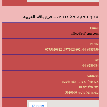
סניף באקה אל גרביה – فرع باقه الغربية
Email
office@raf-cpa.com
Phone
04-6385359, 0775020802, 0775020812
Fax
04-6280684
Address
אבו פול ראפת, רואה חשבון
רח' אלקודס 10
באקה אל גרביה 3010000