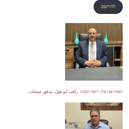
אלקטרוני
להירשם
ראפת אבו פול, רואה חשבון رأفت أبو فول, مدقق حسابات