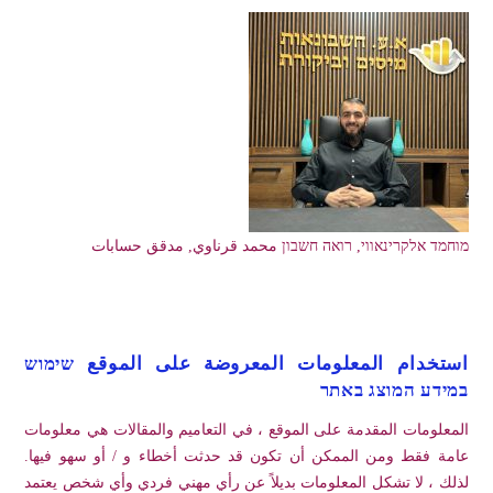
מוחמד אלקרינאווי, רואה חשבון محمد قرناوي, مدقق حسابات
استخدام المعلومات المعروضة على الموقع שימוש
במידע המוצג באתר
المعلومات المقدمة على الموقع ، في التعاميم والمقالات هي معلومات
عامة فقط ومن الممكن أن تكون قد حدثت أخطاء و / أو سهو فيها.
لذلك ، لا تشكل المعلومات بديلاً عن رأي مهني فردي وأي شخص يعتمد