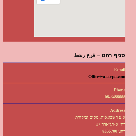
סניף רהט – فرع رهط
Email
Office@a-a-cpa.com
Phone
08-6488888
Address
א.ע חשבונאות, מסים וביקורת
רח' א-תג'ארה 17
רהט 8535700