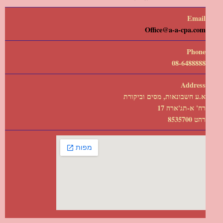
Email
Office@a-a-cpa.com
Phone
08-6488888
Address
א.ע חשבונאות, מסים וביקורת
רח' א-תג'ארה 17
רהט 8535700