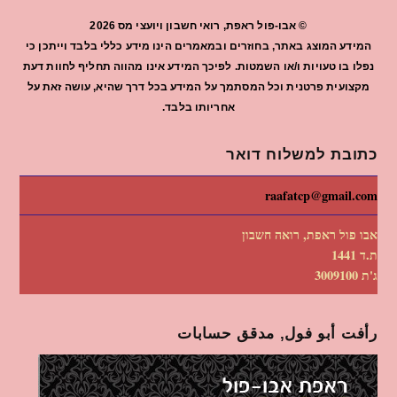
©
אבו-פול ראפת, רואי חשבון ויועצי מס
2026
המידע המוצג באתר, בחוזרים ובמאמרים הינו מידע כללי בלבד וייתכן כי
נפלו בו טעויות ו/או השמטות. לפיכך המידע אינו מהווה תחליף לחוות דעת
מקצועית פרטנית וכל המסתמך על המידע בכל דרך שהיא, עושה זאת על
אחריותו בלבד.
כתובת למשלוח דואר
raafatcp@gmail.com
אבו פול ראפת, רואה חשבון
ת.ד 1441
ג'ת 3009100
رأفت أبو فول, مدقق حسابات