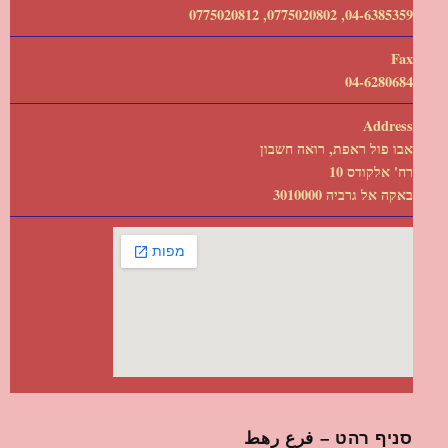
04-6385359, 0775020802, 0775020812
Fax
04-6280684
Address
אבו פול ראפת, רואה חשבון
רח' אלקודס 10
באקה אל גרביה 3010000
סניף רהט – فرع رهط