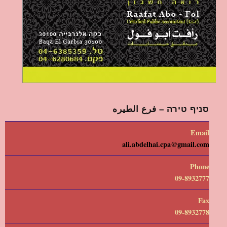
סניף טירה – فرع الطيره
Email
ali.abdelhai.cpa@gmail.com
Phone
09-8932777
Fax
09-8932778