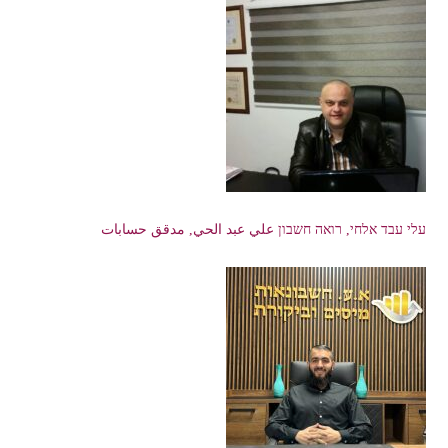
עלי עבד אלחי, רואה חשבון علي عبد الحي, مدقق حسابات