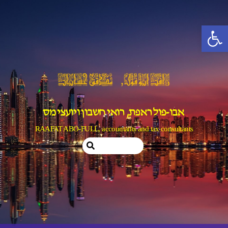
Ski
t
פתח סרגל נגישות
conten
אבו-פול ראפת, רואי חשבון ויועצי מס
RAAFAT ABO-FULL, accountants and tax consultants