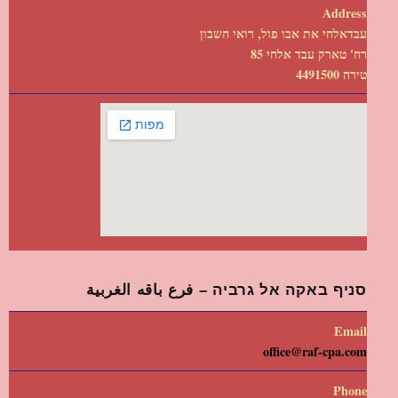
Address
עבדאלחי את אבו פול, רואי חשבון
רח' טארק עבד אלחי 85
טירה 4491500
סניף באקה אל גרביה – فرع باقه الغربية
Email
office@raf-cpa.com
Phone