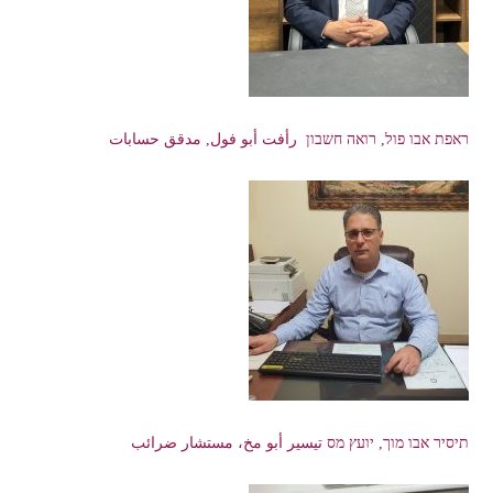
ראפת אבו פול, רואה חשבון رأفت أبو فول, مدقق حسابات
תיסיר אבו מוך, יועץ מס تيسير أبو مخ، مستشار ضرائب