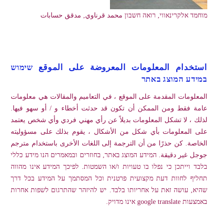
מוחמד אלקרינאווי, רואה חשבון محمد قرناوي, مدقق حسابات
استخدام المعلومات المعروضة على الموقع שימוש
במידע המוצג באתר
المعلومات المقدمة على الموقع ، في التعاميم والمقالات هي معلومات
عامة فقط ومن الممكن أن تكون قد حدثت أخطاء و / أو سهو فيها.
لذلك ، لا تشكل المعلومات بديلاً عن رأي مهني فردي وأي شخص يعتمد
على المعلومات بأي شكل من الأشكال ، يقوم بذلك على مسؤوليته
الخاصة. كن حذرًا من أن الترجمة إلى اللغات الأخرى باستخدام مترجم
جوجل غير دقيقة. המידע המוצג באתר, בחוזרים ובמאמרים הנו מידע כללי
בלבד וייתכן כי נפלו בו טעויות ו/או השמטות. לפיכך המידע אינו מהווה
תחליף לחוות דעת מקצועית פרטנית וכל המסתמך על המידע בכל דרך
שהיא, עושה זאת על אחריותו בלבד. יש להיזהר שהתרגום לשפות אחרות
באמצעות google translate אינו מדויק.