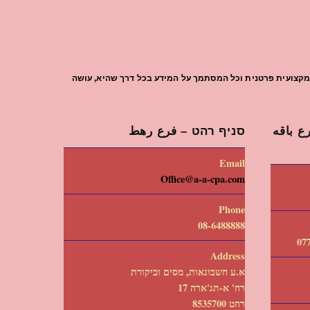
עת מקצועית פרטנית וכל המסתמך על המידע בכל דרך שהיא, עושה
 باقه
סניף רהט – فرع رهط
Email
Office@a-a-cpa.com
Phone
08-6488888
Address
א.ע חשבונאות, מסים וביקורת
רח' א-תג'ארה 17
רהט 8535700