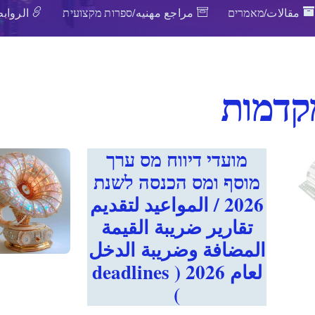
مقالات/מאמרים
مراجع مهنيه/ספרות מקצועית
الروابط
קדמות
מועדי דיווח מס ערך
מוסף ומס הכנסה לשנת
2026 / المواعيد لتقديم
تقارير ضريبة القيمة
المضافة وضريبة الدخل
لعام 2026 ( deadlines
)