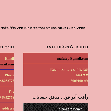
המידע המוצג באתר, בחוזרים ובמאמרים הינו מידע כללי בלבד וי
כתובת למשלוח דואר
סניף טי
Email
raafatcp@gmail.com
gmail.com
אבו פול ראפת, רואה חשבון
ת.ד 1441
Phone
ג'ת 3009100
9-8932777
Fax
رأفت أبو فول, مدقق حسابات
9-8932778
Address