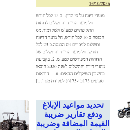
16/10/2025
מועדי דיווח על פי הדין: ב-15 לכל חודש
חל מועד הדיווח והתשלום לדוחות
התקופתיים למע"מ ולמקדמות מס
הכנסה.ב-16 לכל חודש, חל מועד הדיווח
ותשלום לניכויים מס הכנסה.ב-23 לכל
חודש, חל מועד הדיווח והתשלום של
הדוחות המפורטים למע"מ. 2. בקביעת
מועדי דיווח והתשלום לשנת 2026 הובאו
בחשבון השיקולים הבאים: א. הוראות
סעיפים 173ב ו-175(ו) לפקודת מס […]
تحديد مواعيد الإبلاغ
ودفع تقارير ضريبة
القيمة المضافة وضريبة