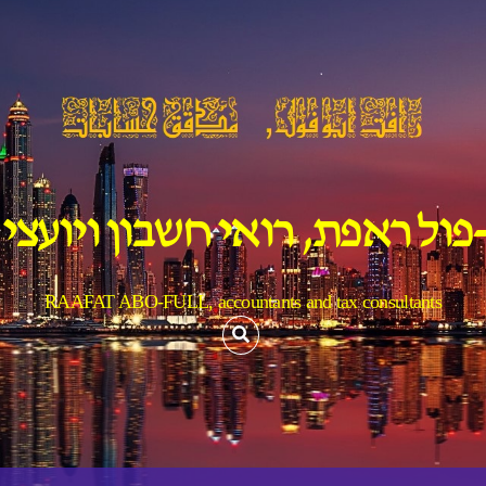
פול ראפת, רואי חשבון ויועצי
RAAFAT ABO-FULL, accountants and tax consultants