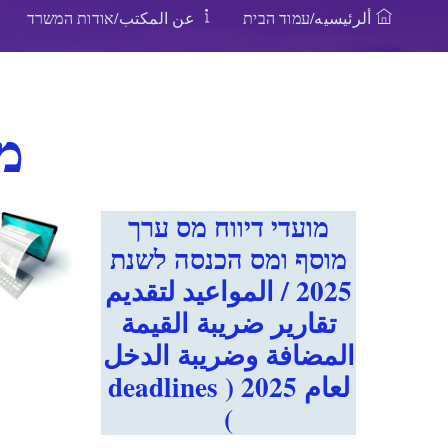
ألرئيسيه/עמוד הבית
عن المكتب/אודות המשרד
מ
מועדי דיווח מס ערך
מוסף ומס הכנסה לשנת
2025 / المواعيد لتقديم
تقارير ضريبة القيمة
المضافة وضريبة الدخل
لعام 2025 ( deadlines
)