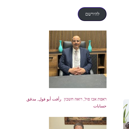
דואר
אלקטרוני
להירשם
ראפת אבו פול, רואה חשבון رأفت أبو فول, مدقق
حسابات