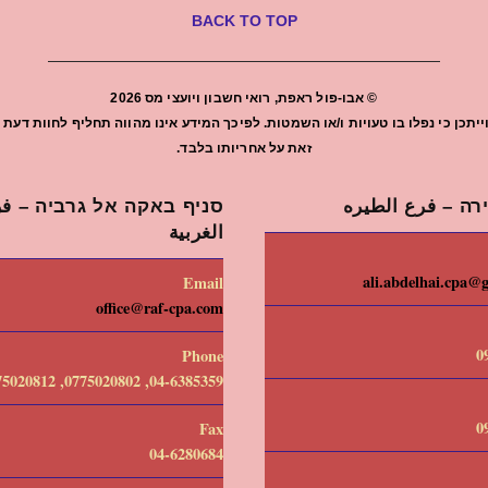
BACK TO TOP
©
אבו-פול ראפת, רואי חשבון ויועצי מס
2026
יתכן כי נפלו בו טעויות ו/או השמטות. לפיכך המידע אינו מהווה תחליף לחוות ד
זאת על אחריותו בלבד.
רה – فرع الطيره
סניף באקה אל גרביה – فرع
الغربية
ali.abdelhai.cpa@
Email
office@raf-cpa.com
0
Phone
04-6385359, 0775020802, 0775020812
0
Fax
04-6280684