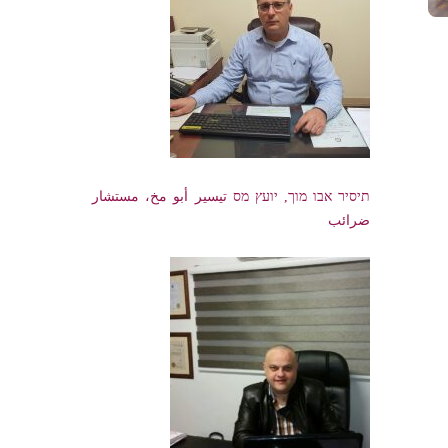
תיסיר אבו מוך, יועץ מס تيسير أبو مخ، مستشار
ضرائب