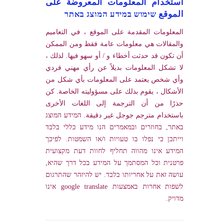
استخدام المعلومات المعروضة على
الموقع שימוש במידע המוצג באתר
المعلومات المقدمة على الموقع ، في التعاميم
والمقالات هي معلومات عامة فقط ومن الممكن
أن تكون قد حدثت أخطاء و / أو سهو فيها. لذلك ،
لا تشكل المعلومات بديلاً عن رأي مهني فردي
وأي شخص يعتمد على المعلومات بأي شكل من
الأشكال ، يقوم بذلك على مسؤوليته الخاصة. كن
حذرًا من أن الترجمة إلى اللغات الأخرى
باستخدام مترجم جوجل غير دقيقة. המידע המוצג
באתר, בחוזרים ובמאמרים הנו מידע כללי בלבד
וייתכן כי נפלו בו טעויות ו/או השמטות. לפיכך
המידע אינו מהווה תחליף לחוות דעת מקצועית
פרטנית וכל המסתמך על המידע בכל דרך שהיא,
עושה זאת על אחריותו בלבד. יש להיזהר שהתרגום
לשפות אחרות באמצעות google translate אינו
מדויק.