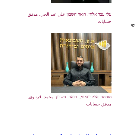
עלי עבד אלחי, רואה חשבון علي عبد الحي, مدقق
حسابات
מוחמד אלקרינאווי, רואה חשבון محمد قرناوي,
مدقق حسابات