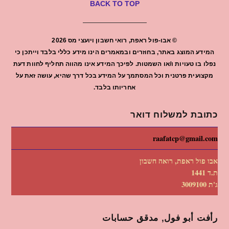
BACK TO TOP
©
אבו-פול ראפת, רואי חשבון ויועצי מס
2026
המידע המוצג באתר, בחוזרים ובמאמרים הינו מידע כללי בלבד וייתכן כי
נפלו בו טעויות ו/או השמטות. לפיכך המידע אינו מהווה תחליף לחוות דעת
מקצועית פרטנית וכל המסתמך על המידע בכל דרך שהיא, עושה זאת על
אחריותו בלבד.
כתובת למשלוח דואר
raafatcp@gmail.com
אבו פול ראפת, רואה חשבון
ת.ד 1441
ג'ת 3009100
رأفت أبو فول, مدقق حسابات