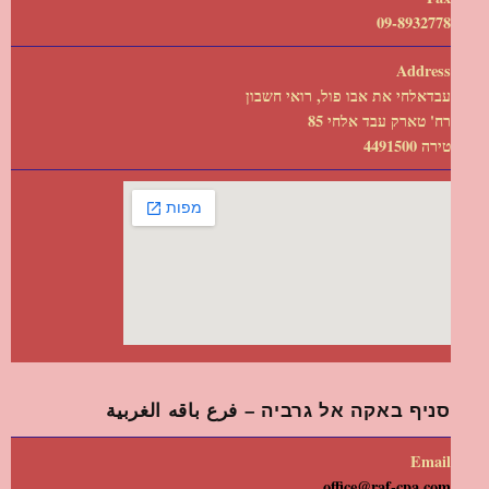
09-8932778
Address
עבדאלחי את אבו פול, רואי חשבון
רח' טארק עבד אלחי 85
טירה 4491500
סניף באקה אל גרביה – فرع باقه الغربية
Email
office@raf-cpa.com