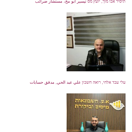
תיסיר אבו מוך, יועץ מס تيسير أبو مخ، مستشار ضرائب
עלי עבד אלחי, רואה חשבון علي عبد الحي, مدقق حسابات