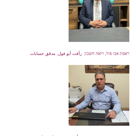
ראפת אבו פול, רואה חשבון رأفت أبو فول, مدقق حسابات