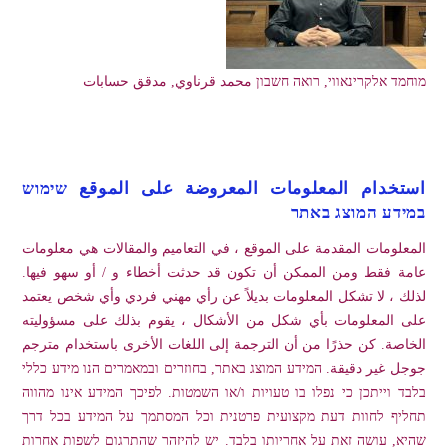
מוחמד אלקרינאווי, רואה חשבון محمد قرناوي, مدقق حسابات
استخدام المعلومات المعروضة على الموقع שימוש
במידע המוצג באתר
المعلومات المقدمة على الموقع ، في التعاميم والمقالات هي معلومات
عامة فقط ومن الممكن أن تكون قد حدثت أخطاء و / أو سهو فيها.
لذلك ، لا تشكل المعلومات بديلاً عن رأي مهني فردي وأي شخص يعتمد
على المعلومات بأي شكل من الأشكال ، يقوم بذلك على مسؤوليته
الخاصة. كن حذرًا من أن الترجمة إلى اللغات الأخرى باستخدام مترجم
جوجل غير دقيقة. המידע המוצג באתר, בחוזרים ובמאמרים הנו מידע כללי
בלבד וייתכן כי נפלו בו טעויות ו/או השמטות. לפיכך המידע אינו מהווה
תחליף לחוות דעת מקצועית פרטנית וכל המסתמך על המידע בכל דרך
שהיא, עושה זאת על אחריותו בלבד. יש להיזהר שהתרגום לשפות אחרות