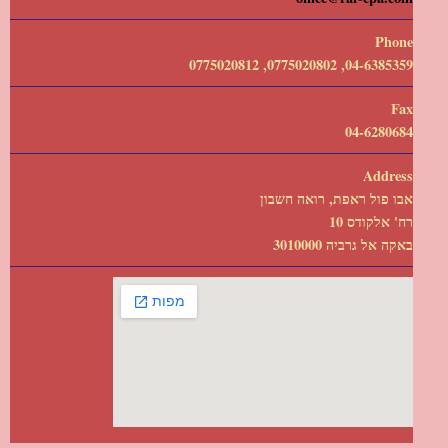
Phone
04-6385359, 0775020802, 0775020812
Fax
04-6280684
Address
אבו פול ראפת, רואה חשבון
רח' אלקודס 10
באקה אל גרביה 3010000