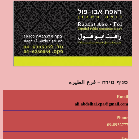
סניף טירה – فرع الطيره
Email
ali.abdelhai.cpa@gmail.com
Phone
09-8932777
Fax