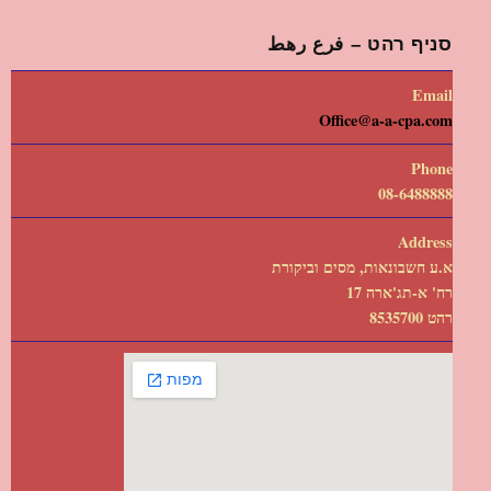
סניף רהט – فرع رهط
Email
Office@a-a-cpa.com
Phone
08-6488888
Address
א.ע חשבונאות, מסים וביקורת
רח' א-תג'ארה 17
רהט 8535700