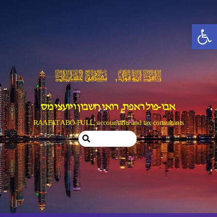
Ski
t
פתח סרגל נגישות
conten
אבו-פול ראפת, רואי חשבון ויועצי מס
RAAFAT ABO-FULL, accountants and tax consultants