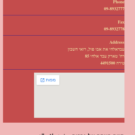
Phone
09-8932777
Fax
09-8932778
Address
עבדאלחי את אבו פול, רואי חשבון
רח' טארק עבד אלחי 85
טירה 4491500