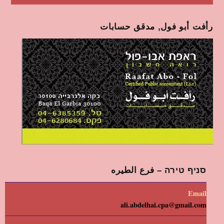
رأفت أبو فول, مدقق حسابات
סניף טירה – فرع الطيره
Email
ali.abdelhai.cpa@gmail.com