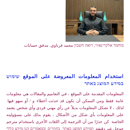
מוחמד אלקרינאווי, רואה חשבון محمد قرناوي, مدقق حسابات
استخدام المعلومات المعروضة على الموقع שימוש
במידע המוצג באתר
المعلومات المقدمة على الموقع ، في التعاميم والمقالات هي معلومات
عامة فقط ومن الممكن أن تكون قد حدثت أخطاء و / أو سهو فيها.
لذلك ، لا تشكل المعلومات بديلاً عن رأي مهني فردي وأي شخص يعتمد
على المعلومات بأي شكل من الأشكال ، يقوم بذلك على مسؤوليته
الخاصة. كن حذرًا من أن الترجمة إلى اللغات الأخرى باستخدام مترجم
جوجل غير دقيقة. המידע המוצג באתר, בחוזרים ובמאמרים הנו מידע כללי