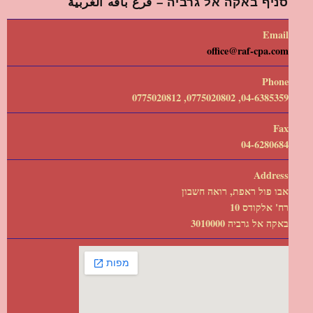
סניף באקה אל גרביה – فرع باقه الغربية
Email
office@raf-cpa.com
Phone
04-6385359, 0775020802, 0775020812
Fax
04-6280684
Address
אבו פול ראפת, רואה חשבון
רח' אלקודס 10
באקה אל גרביה 3010000