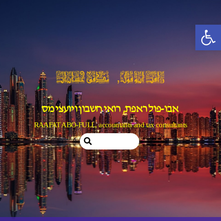
Ski
t
פתח סרגל נגישות
conten
אבו-פול ראפת, רואי חשבון ויועצי מס
RAAFAT ABO-FULL, accountants and tax consultants