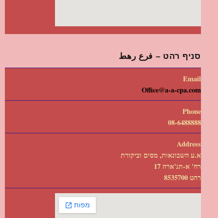
סניף רהט – فرع رهط
Email
Office@a-a-cpa.com
Phone
08-6488888
Address
א.ע חשבונאות, מסים וביקורת
רח' א-תג'ארה 17
רהט 8535700