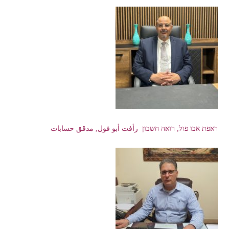
ראפת אבו פול, רואה חשבון رأفت أبو فول, مدقق حسابات