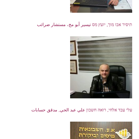
תיסיר אבו מוך, יועץ מס تيسير أبو مخ، مستشار ضرائب
עלי עבד אלחי, רואה חשבון علي عبد الحي, مدقق حسابات