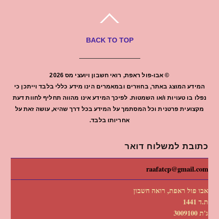
BACK TO TOP
©
אבו-פול ראפת, רואי חשבון ויועצי מס
2026
המידע המוצג באתר, בחוזרים ובמאמרים הינו מידע כללי בלבד וייתכן כי
נפלו בו טעויות ו/או השמטות. לפיכך המידע אינו מהווה תחליף לחוות דעת
מקצועית פרטנית וכל המסתמך על המידע בכל דרך שהיא, עושה זאת על
אחריותו בלבד.
כתובת למשלוח דואר
raafatcp@gmail.com
אבו פול ראפת, רואה חשבון
ת.ד 1441
ג'ת 3009100