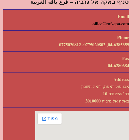
סניף באקה אל גרביה – فرع باقه الغربية
Email
office@raf-cpa.com
Phone
04-6385359, 0775020802, 0775020812
Fax
04-6280684
Address
אבו פול ראפת, רואה חשבון
רח' אלקודס 10
באקה אל גרביה 3010000