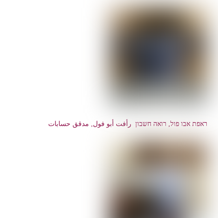
ראפת אבו פול, רואה חשבון رأفت أبو فول, مدقق حسابات