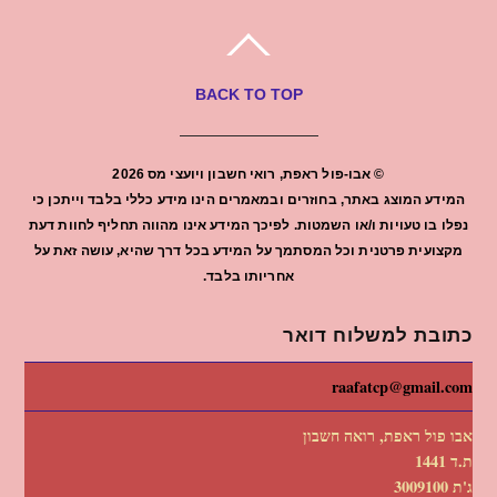
BACK TO TOP
©
אבו-פול ראפת, רואי חשבון ויועצי מס
2026
המידע המוצג באתר, בחוזרים ובמאמרים הינו מידע כללי בלבד וייתכן כי
נפלו בו טעויות ו/או השמטות. לפיכך המידע אינו מהווה תחליף לחוות דעת
מקצועית פרטנית וכל המסתמך על המידע בכל דרך שהיא, עושה זאת על
אחריותו בלבד.
כתובת למשלוח דואר
raafatcp@gmail.com
אבו פול ראפת, רואה חשבון
ת.ד 1441
ג'ת 3009100