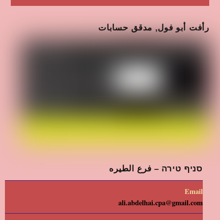
رأفت أبو فول, مدقق حسابات
סניף טירה – فرع الطيره
Email
ali.abdelhai.cpa@gmail.com