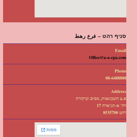
סניף רהט – فرع رهط
Email
Office@a-a-cpa.com
Phone
08-6488888
Address
א.ע חשבונאות, מסים וביקורת
רח' א-תג'ארה 17
רהט 8535700