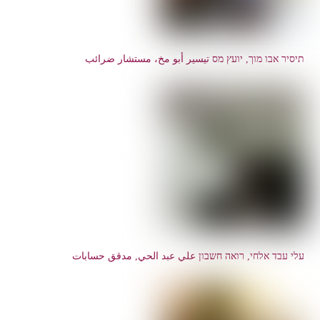
תיסיר אבו מוך, יועץ מס تيسير أبو مخ، مستشار ضرائب
עלי עבד אלחי, רואה חשבון علي عبد الحي, مدقق حسابات