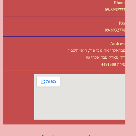
Phone
09-8932777
Fax
09-8932778
Address
עבדאלחי את אבו פול, רואי חשבון
רח' טארק עבד אלחי 85
טירה 4491500