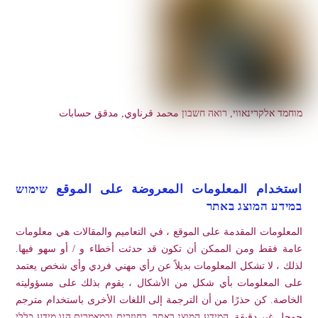
מוחמד אלקרינאווי, רואה חשבון محمد قرناوي, مدقق حسابات
استخدام المعلومات المعروضة على الموقع שימוש
במידע המוצג באתר
المعلومات المقدمة على الموقع ، في التعاميم والمقالات هي معلومات
عامة فقط ومن الممكن أن تكون قد حدثت أخطاء و / أو سهو فيها.
لذلك ، لا تشكل المعلومات بديلاً عن رأي مهني فردي وأي شخص يعتمد
على المعلومات بأي شكل من الأشكال ، يقوم بذلك على مسؤوليته
الخاصة. كن حذرًا من أن الترجمة إلى اللغات الأخرى باستخدام مترجم
جوجل غير دقيقة. המידע המוצג באתר, בחוזרים ובמאמרים הנו מידע כללי