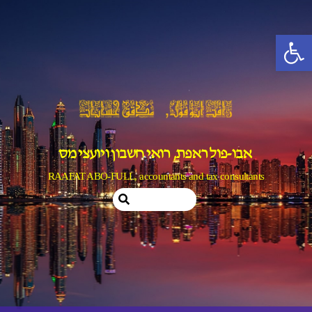
Ski
t
פתח סרגל נגישות
conten
אבו-פול ראפת, רואי חשבון ויועצי מס
RAAFAT ABO-FULL, accountants and tax consultants