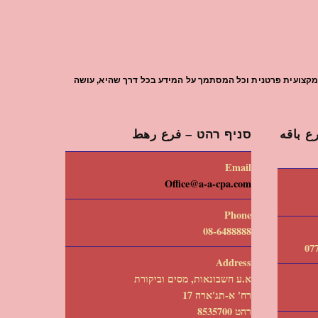
עת מקצועית פרטנית וכל המסתמך על המידע בכל דרך שהיא, עושה
 باقه
סניף רהט – فرع رهط
Email
Office@a-a-cpa.com
Phone
08-6488888
Address
א.ע חשבונאות, מסים וביקורת
רח' א-תג'ארה 17
רהט 8535700