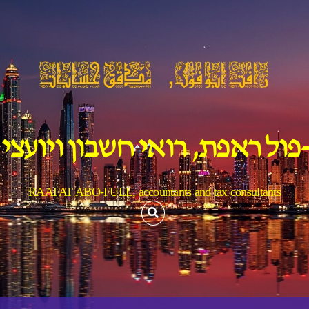
פול ראפת, רואי חשבון ויועצי
RAAFAT ABO-FULL, accountants and tax consultants