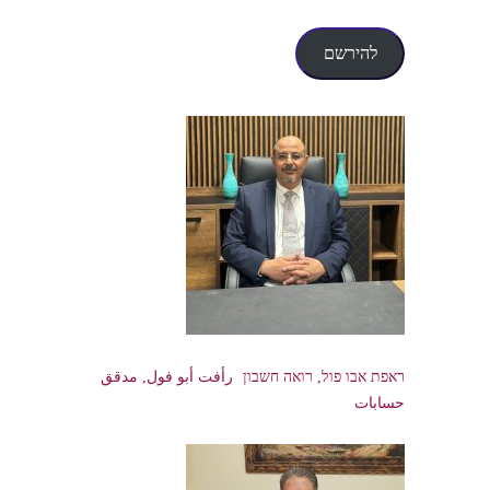
דואר
אלקטרוני
להירשם
ראפת אבו פול, רואה חשבון رأفت أبو فول, مدقق
حسابات