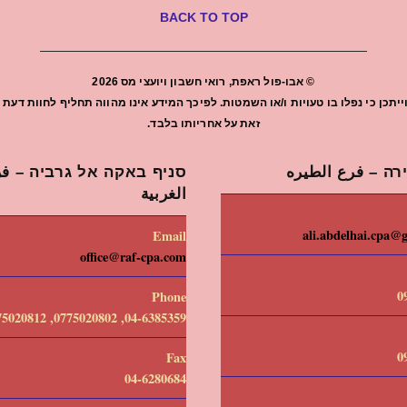
BACK TO TOP
©
אבו-פול ראפת, רואי חשבון ויועצי מס
2026
יתכן כי נפלו בו טעויות ו/או השמטות. לפיכך המידע אינו מהווה תחליף לחוות ד
זאת על אחריותו בלבד.
רה – فرع الطيره
סניף באקה אל גרביה – فرع
الغربية
ali.abdelhai.cpa@
Email
office@raf-cpa.com
0
Phone
04-6385359, 0775020802, 0775020812
0
Fax
04-6280684