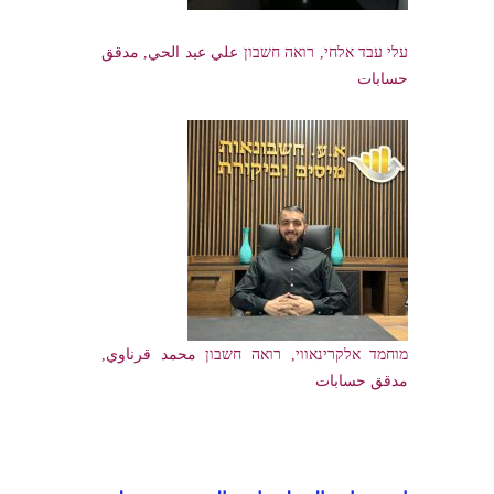
עלי עבד אלחי, רואה חשבון علي عبد الحي, مدقق
حسابات
מוחמד אלקרינאווי, רואה חשבון محمد قرناوي,
مدقق حسابات