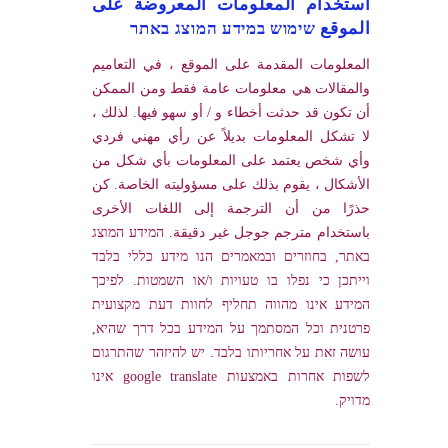
استخدام المعلومات المعروضة على
الموقع שימוש במידע המוצג באתר
المعلومات المقدمة على الموقع ، في التعاميم
والمقالات هي معلومات عامة فقط ومن الممكن
أن تكون قد حدثت أخطاء و / أو سهو فيها. لذلك ،
لا تشكل المعلومات بديلاً عن رأي مهني فردي
وأي شخص يعتمد على المعلومات بأي شكل من
الأشكال ، يقوم بذلك على مسؤوليته الخاصة. كن
حذرًا من أن الترجمة إلى اللغات الأخرى
باستخدام مترجم جوجل غير دقيقة. המידע המוצג
באתר, בחוזרים ובמאמרים הנו מידע כללי בלבד
וייתכן כי נפלו בו טעויות ו/או השמטות. לפיכך
המידע אינו מהווה תחליף לחוות דעת מקצועית
פרטנית וכל המסתמך על המידע בכל דרך שהיא,
עושה זאת על אחריותו בלבד. יש להיזהר שהתרגום
לשפות אחרות באמצעות google translate אינו
מדויק.