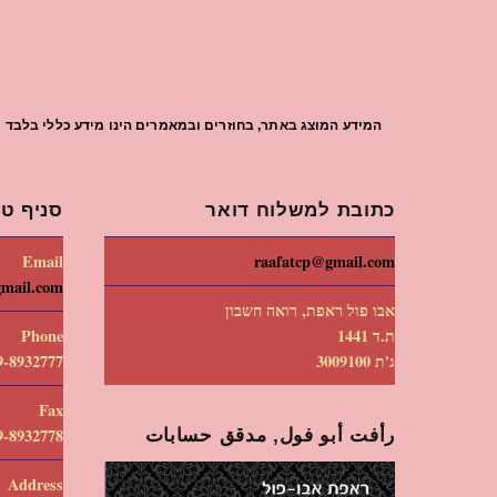
המידע המוצג באתר, בחוזרים ובמאמרים הינו מידע כללי בלבד וי
כתובת למשלוח דואר
סניף טי
Email
raafatcp@gmail.com
gmail.com
אבו פול ראפת, רואה חשבון
ת.ד 1441
Phone
ג'ת 3009100
9-8932777
Fax
رأفت أبو فول, مدقق حسابات
9-8932778
Address