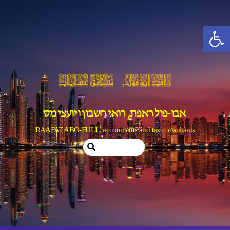
Ski
t
פתח סרגל נגישות
conten
אבו-פול ראפת, רואי חשבון ויועצי מס
RAAFAT ABO-FULL, accountants and tax consultants