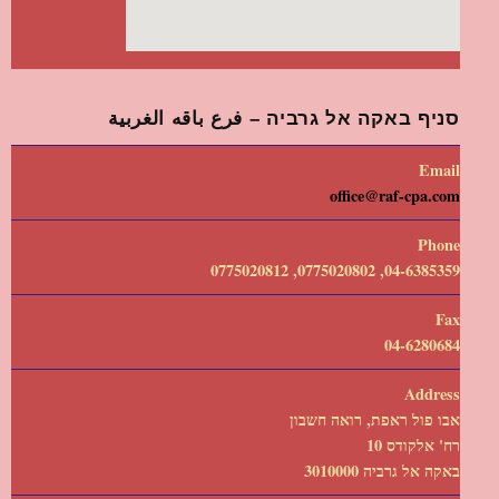
סניף באקה אל גרביה – فرع باقه الغربية
Email
office@raf-cpa.com
Phone
04-6385359, 0775020802, 0775020812
Fax
04-6280684
Address
אבו פול ראפת, רואה חשבון
רח' אלקודס 10
באקה אל גרביה 3010000