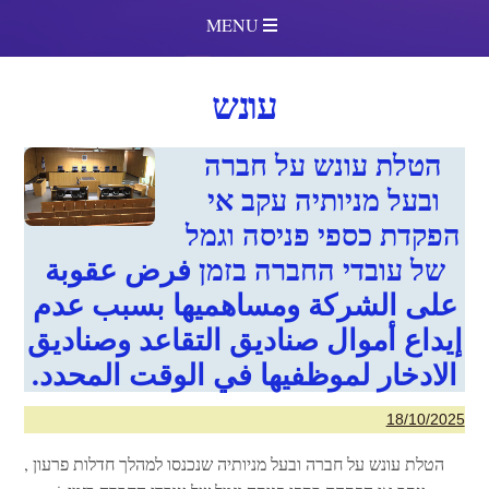
MENU
עונש
הטלת עונש על חברה
ובעל מניותיה עקב אי
הפקדת כספי פניסה וגמל
של עובדי החברה בזמן فرض عقوبة
على الشركة ومساهميها بسبب عدم
إيداع أموال صناديق التقاعد وصناديق
الادخار لموظفيها في الوقت المحدد.
18/10/2025
הטלת עונש על חברה ובעל מניותיה שנכנסו למהלך חדלות פרעון ,