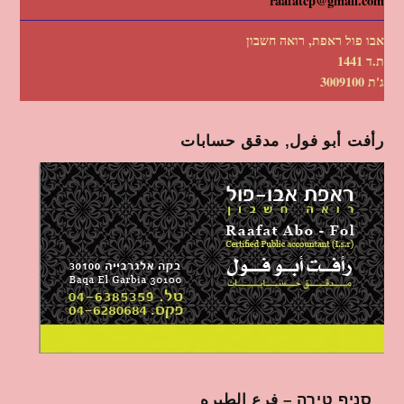
raafatcp@gmail.com
אבו פול ראפת, רואה חשבון
ת.ד 1441
ג'ת 3009100
رأفت أبو فول, مدقق حسابات
סניף טירה – فرع الطيره