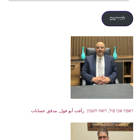
דואר
אלקטרוני
להירשם
ראפת אבו פול, רואה חשבון رأفت أبو فول, مدقق حسابات