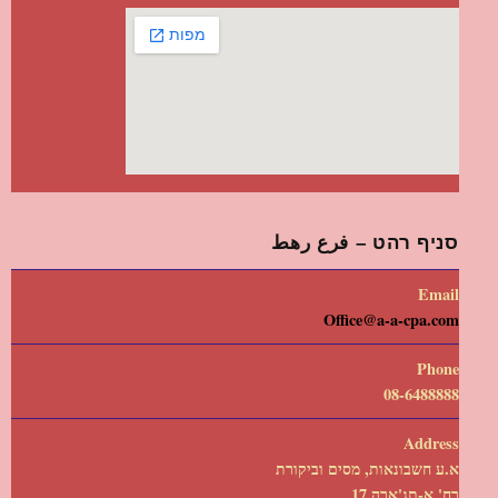
סניף רהט – فرع رهط
Email
Office@a-a-cpa.com
Phone
08-6488888
Address
א.ע חשבונאות, מסים וביקורת
רח' א-תג'ארה 17