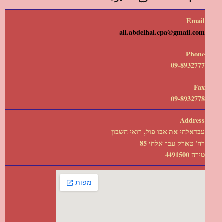
Email
ali.abdelhai.cpa@gmail.com
Phone
09-8932777
Fax
09-8932778
Address
עבדאלחי את אבו פול, רואי חשבון
רח' טארק עבד אלחי 85
טירה 4491500