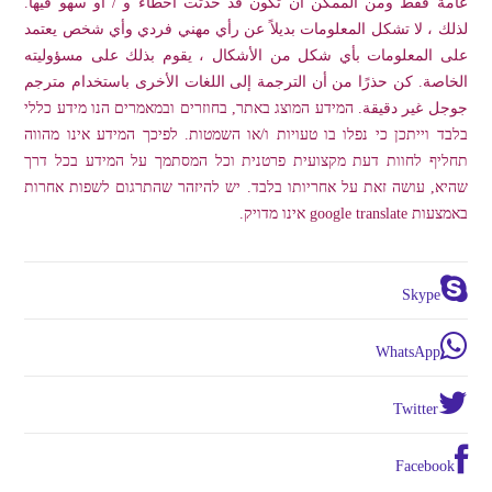
عامة فقط ومن الممكن أن تكون قد حدثت أخطاء و / أو سهو فيها.
لذلك ، لا تشكل المعلومات بديلاً عن رأي مهني فردي وأي شخص يعتمد
على المعلومات بأي شكل من الأشكال ، يقوم بذلك على مسؤوليته
الخاصة. كن حذرًا من أن الترجمة إلى اللغات الأخرى باستخدام مترجم
جوجل غير دقيقة. המידע המוצג באתר, בחוזרים ובמאמרים הנו מידע כללי
בלבד וייתכן כי נפלו בו טעויות ו/או השמטות. לפיכך המידע אינו מהווה
תחליף לחוות דעת מקצועית פרטנית וכל המסתמך על המידע בכל דרך
שהיא, עושה זאת על אחריותו בלבד. יש להיזהר שהתרגום לשפות אחרות
באמצעות google translate אינו מדויק.
Skype
WhatsApp
Twitter
Facebook