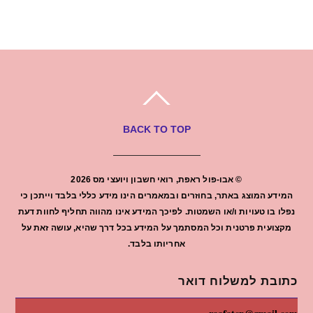
BACK TO TOP
©
אבו-פול ראפת, רואי חשבון ויועצי מס
2026
המידע המוצג באתר, בחוזרים ובמאמרים הינו מידע כללי בלבד וייתכן כי
נפלו בו טעויות ו/או השמטות. לפיכך המידע אינו מהווה תחליף לחוות דעת
מקצועית פרטנית וכל המסתמך על המידע בכל דרך שהיא, עושה זאת על
אחריותו בלבד.
כתובת למשלוח דואר