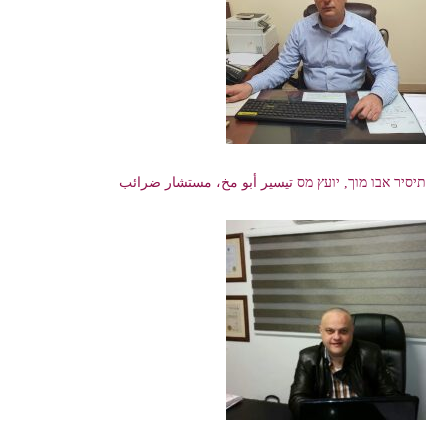
תיסיר אבו מוך, יועץ מס تيسير أبو مخ، مستشار ضرائب