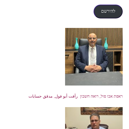
אלקטרוני
להירשם
ראפת אבו פול, רואה חשבון رأفت أبو فول, مدقق حسابات