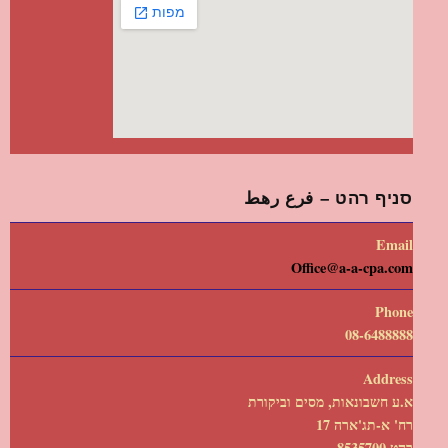
סניף רהט – فرع رهط
Email
Office@a-a-cpa.com
Phone
08-6488888
Address
א.ע חשבונאות, מסים וביקורת
רח' א-תג'ארה 17
רהט 8535700