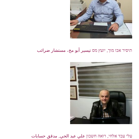
תיסיר אבו מוך, יועץ מס تيسير أبو مخ، مستشار ضرائب
עלי עבד אלחי, רואה חשבון علي عبد الحي, مدقق حسابات