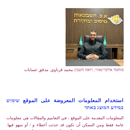
מוחמד אלקרינאווי, רואה חשבון محمد قرناوي, مدقق حسابات
استخدام المعلومات المعروضة على الموقع שימוש
במידע המוצג באתר
المعلومات المقدمة على الموقع ، في التعاميم والمقالات هي معلومات
عامة فقط ومن الممكن أن تكون قد حدثت أخطاء و / أو سهو فيها.