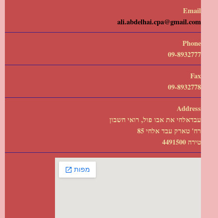
Email
ali.abdelhai.cpa@gmail.com
Phone
09-8932777
Fax
09-8932778
Address
עבדאלחי את אבו פול, רואי חשבון
רח' טארק עבד אלחי 85
טירה 4491500