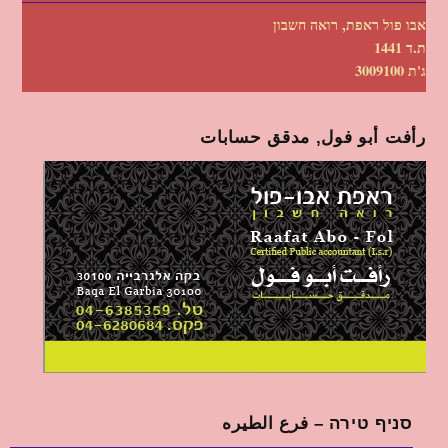
אבו פול ראפת, רואה חשבון
ת.ד 1441
ג'ת 3009100
رأفت أبو فول, مدقق حسابات
סניף טירה – فرع الطيره