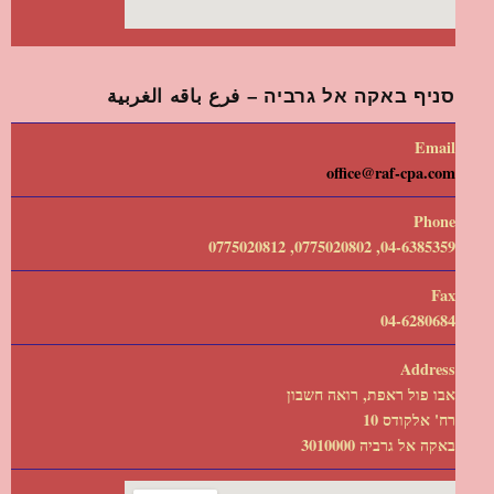
סניף באקה אל גרביה – فرع باقه الغربية
Email
office@raf-cpa.com
Phone
04-6385359, 0775020802, 0775020812
Fax
04-6280684
Address
אבו פול ראפת, רואה חשבון
רח' אלקודס 10
באקה אל גרביה 3010000