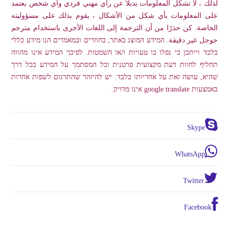
لذلك ، لا تشكل المعلومات بديلاً عن رأي مهني فردي وأي شخص يعتمد
على المعلومات بأي شكل من الأشكال ، يقوم بذلك على مسؤوليته
الخاصة. كن حذرًا من أن الترجمة إلى اللغات الأخرى باستخدام مترجم
جوجل غير دقيقة. המידע המוצג באתר, בחוזרים ובמאמרים הנו מידע כללי
בלבד וייתכן כי נפלו בו טעויות ו/או השמטות. לפיכך המידע אינו מהווה
תחליף לחוות דעת מקצועית פרטנית וכל המסתמך על המידע בכל דרך
שהיא, עושה זאת על אחריותו בלבד. יש להיזהר שהתרגום לשפות אחרות
באמצעות google translate אינו מדויק.
Skype
WhatsApp
Twitter
Facebook