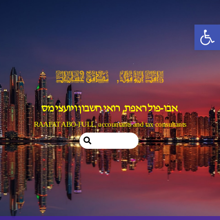
Ski
t
פתח סרגל נגישות
conten
אבו-פול ראפת, רואי חשבון ויועצי מס
RAAFAT ABO-FULL, accountants and tax consultants