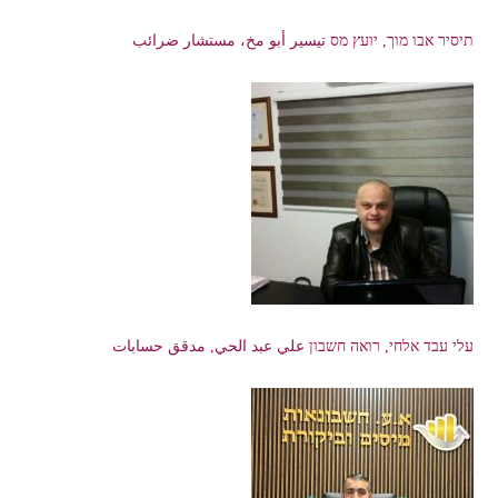
תיסיר אבו מוך, יועץ מס تيسير أبو مخ، مستشار ضرائب
עלי עבד אלחי, רואה חשבון علي عبد الحي, مدقق حسابات