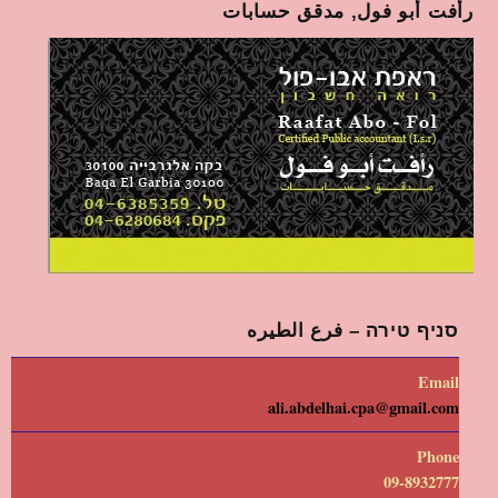
رأفت أبو فول, مدقق حسابات
סניף טירה – فرع الطيره
Email
ali.abdelhai.cpa@gmail.com
Phone
09-8932777