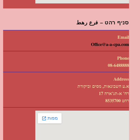
סניף רהט – فرع رهط
Email
Office@a-a-cpa.com
Phone
08-6488888
Address
א.ע חשבונאות, מסים וביקורת
רח' א-תג'ארה 17
רהט 8535700