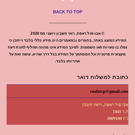
BACK TO TOP
©
אבו-פול ראפת, רואי חשבון ויועצי מס
2026
המידע המוצג באתר, בחוזרים ובמאמרים הינו מידע כללי בלבד וייתכן כי
נפלו בו טעויות ו/או השמטות. לפיכך המידע אינו מהווה תחליף לחוות דעת
מקצועית פרטנית וכל המסתמך על המידע בכל דרך שהיא, עושה זאת על
אחריותו בלבד.
כתובת למשלוח דואר
raafatcp@gmail.com
אבו פול ראפת, רואה חשבון
ת.ד 1441
ג'ת 3009100