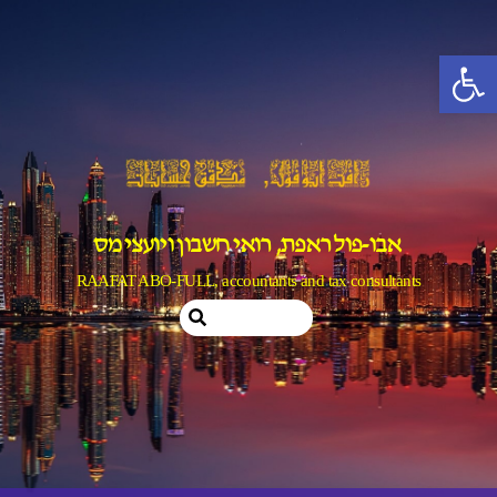
Ski
t
פתח סרגל נגישות
conten
אבו-פול ראפת, רואי חשבון ויועצי מס
RAAFAT ABO-FULL, accountants and tax consultants