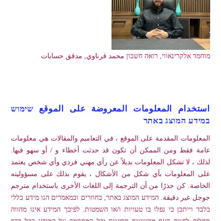
מוחמד אלקרינאווי, רואה חשבון محمد قرناوي, مدقق حسابات
استخدام المعلومات المعروضة على الموقع שימוש
במידע המוצג באתר
المعلومات المقدمة على الموقع ، في التعاميم والمقالات هي معلومات
عامة فقط ومن الممكن أن تكون قد حدثت أخطاء و / أو سهو فيها.
لذلك ، لا تشكل المعلومات بديلاً عن رأي مهني فردي وأي شخص يعتمد
على المعلومات بأي شكل من الأشكال ، يقوم بذلك على مسؤوليته
الخاصة. كن حذرًا من أن الترجمة إلى اللغات الأخرى باستخدام مترجم
جوجل غير دقيقة. המידע המוצג באתר, בחוזרים ובמאמרים הנו מידע כללי
בלבד וייתכן כי נפלו בו טעויות ו/או השמטות. לפיכך המידע אינו מהווה
תחליף לחוות דעת מקצועית פרטנית וכל המסתמך על המידע בכל דרך