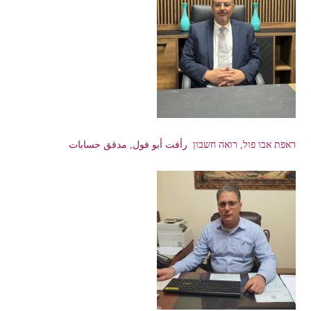
ראפת אבו פול, רואה חשבון رأفت أبو فول, مدقق حسابات