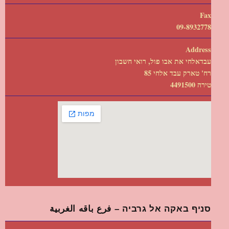
Fax
09-8932778
Address
עבדאלחי את אבו פול, רואי חשבון
רח' טארק עבד אלחי 85
טירה 4491500
סניף באקה אל גרביה – فرع باقه الغربية