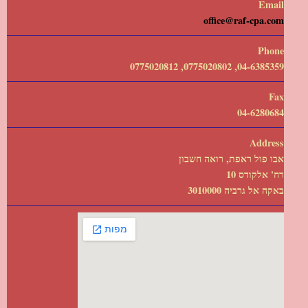
Email
office@raf-cpa.com
Phone
04-6385359, 0775020802, 0775020812
Fax
04-6280684
Address
אבו פול ראפת, רואה חשבון
רח' אלקודס 10
באקה אל גרביה 3010000