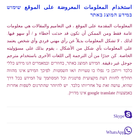
استخدام المعلومات المعروضة على الموقع שימוש
במידע המוצג באתר
المعلومات المقدمة على الموقع ، في التعاميم والمقالات هي معلومات
عامة فقط ومن الممكن أن تكون قد حدثت أخطاء و / أو سهو فيها.
لذلك ، لا تشكل المعلومات بديلاً عن رأي مهني فردي وأي شخص يعتمد
على المعلومات بأي شكل من الأشكال ، يقوم بذلك على مسؤوليته
الخاصة. كن حذرًا من أن الترجمة إلى اللغات الأخرى باستخدام مترجم
جوجل غير دقيقة. המידע המוצג באתר, בחוזרים ובמאמרים הנו מידע כללי
בלבד וייתכן כי נפלו בו טעויות ו/או השמטות. לפיכך המידע אינו מהווה
תחליף לחוות דעת מקצועית פרטנית וכל המסתמך על המידע בכל דרך
שהיא, עושה זאת על אחריותו בלבד. יש להיזהר שהתרגום לשפות אחרות
באמצעות google translate אינו מדויק.
Skype
WhatsApp