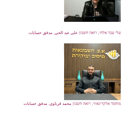
עלי עבד אלחי, רואה חשבון علي عبد الحي, مدقق حسابات
מוחמד אלקרינאווי, רואה חשבון محمد قرناوي, مدقق حسابات