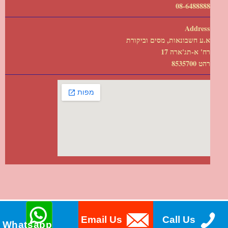
08-6488888
Address
א.ע חשבונאות, מסים וביקורת
רח' א-תג'ארה 17
רהט 8535700
Email Us
Call Us
Whatsapp