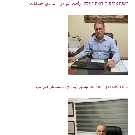
ראפת אבו פול, רואה חשבון رأفت أبو فول, مدقق حسابات
תיסיר אבו מוך, יועץ מס تيسير أبو مخ، مستشار ضرائب