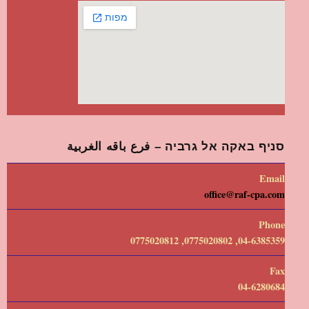
סניף באקה אל גרביה – فرع باقه الغربية
Email
office@raf-cpa.com
Phone
04-6385359, 0775020802, 0775020812
Fax
04-6280684