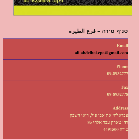
סניף טירה – فرع الطيره
Email
ali.abdelhai.cpa@gmail.com
Phone
09-8932777
Fax
09-8932778
Address
עבדאלחי את אבו פול, רואי חשבון
רח' טארק עבד אלחי 85
טירה 4491500