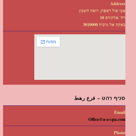
Address
אבו פול ראפת, רואה חשבון
רח' אלקודס 10
באקה אל גרביה 3010000
סניף רהט – فرع رهط
Email
Office@a-a-cpa.com
Phone