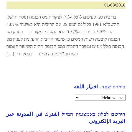
01/03/2016
בריבית לפי סעיפים 3(ט) ו-3(י) לפקודת מס הכנסה (נוסח חדש),
התשכ"א-1961 כלול גם המע"מ. אם הריבית היא בשיעור 4.07%
הרי 3.5% הריבית ו-0.57% הוא המע"מ. מקורות: בחבק מס
הכנסה קובעת רשות המסים כי שיעור הריבית הרעיונית לעניין מס
הכנסה כולל מע"מ ומשכך החבות במס הכנסה תהיה השיעור האמור
כשהמע"מ מנוכה ממנו. בפסקי דין […]
בחירת שפה, اختيار اللغة
הירשם לבלוג באמצעות המייל اشترك في المدونة عبر
البريد الإلكتروني
הזן את כתובת המייל שלך כדי להירשם לאתר ולקבל הודעות על פוסטים