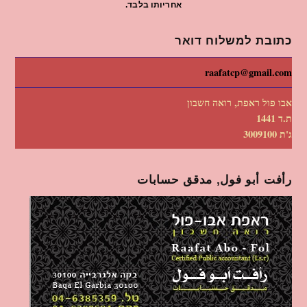
אחריותו בלבד.
כתובת למשלוח דואר
raafatcp@gmail.com
אבו פול ראפת, רואה חשבון
ת.ד 1441
ג'ת 3009100
رأفت أبو فول, مدقق حسابات