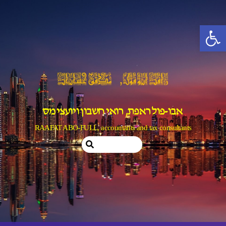
Ski
t
פתח סרגל נגישות
conten
אבו-פול ראפת, רואי חשבון ויועצי מס
RAAFAT ABO-FULL, accountants and tax consultants