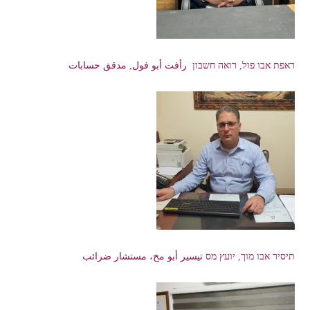
ראפת אבו פול, רואה חשבון رأفت أبو فول, مدقق حسابات
תיסיר אבו מוך, יועץ מס تيسير أبو مخ، مستشار ضرائب