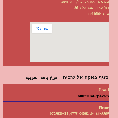
עבדאלחי את אבו פול, רואי חשבון
רח' טארק עבד אלחי 85
טירה 4491500
סניף באקה אל גרביה – فرع باقه الغربية
Email
office@raf-cpa.com
Phone
04-6385359, 0775020802, 0775020812