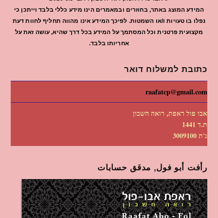
המידע המוצג באתר, בחוזרים ובמאמרים הינו מידע כללי בלבד וייתכן כי
נפלו בו טעויות ו/או השמטות. לפיכך המידע אינו מהווה תחליף לחוות דעת
מקצועית פרטנית וכל המסתמך על המידע בכל דרך שהיא, עושה זאת על
אחריותו בלבד.
כתובת למשלוח דואר
raafatcp@gmail.com
אבו פול ראפת, רואה חשבון
ת.ד 1441
ג'ת 3009100
رأفت أبو فول, مدقق حسابات