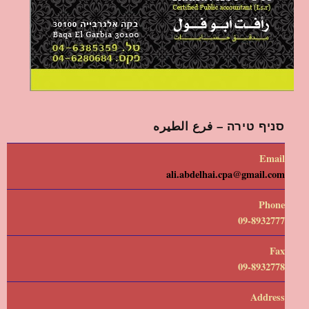
סניף טירה – فرع الطيره
Email
ali.abdelhai.cpa@gmail.com
Phone
09-8932777
Fax
09-8932778
Address