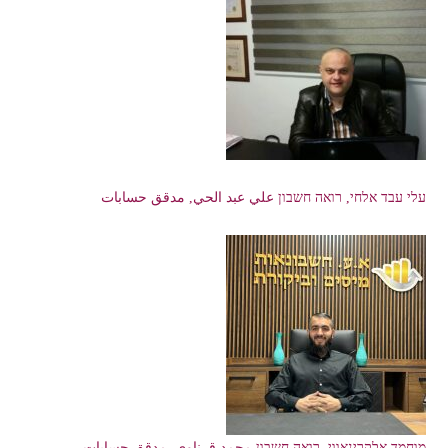
עלי עבד אלחי, רואה חשבון علي عبد الحي, مدقق حسابات
מוחמד אלקרינאווי, רואה חשבון محمد قرناوي, مدقق حسابات