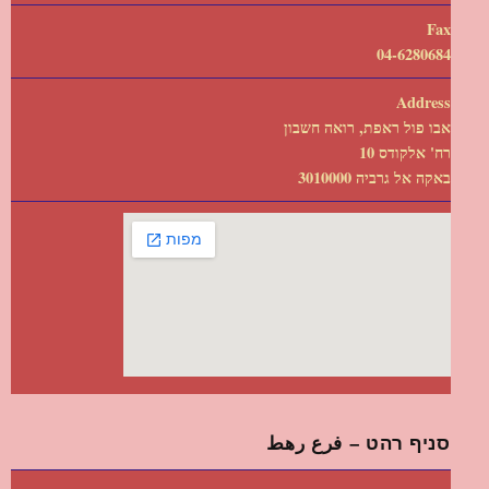
Fax
04-6280684
Address
אבו פול ראפת, רואה חשבון
רח' אלקודס 10
באקה אל גרביה 3010000
סניף רהט – فرع رهط