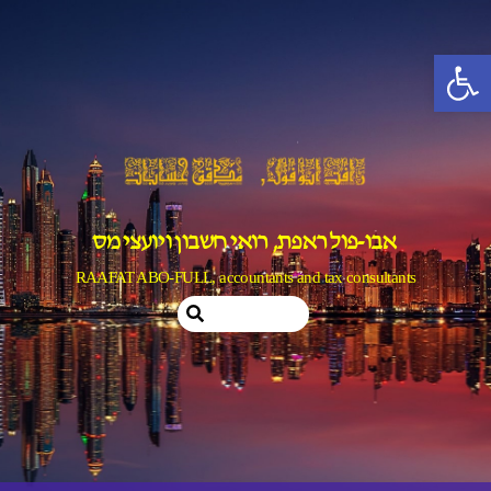
Ski
t
פתח סרגל נגישות
conten
אבו-פול ראפת, רואי חשבון ויועצי מס
RAAFAT ABO-FULL, accountants and tax consultants