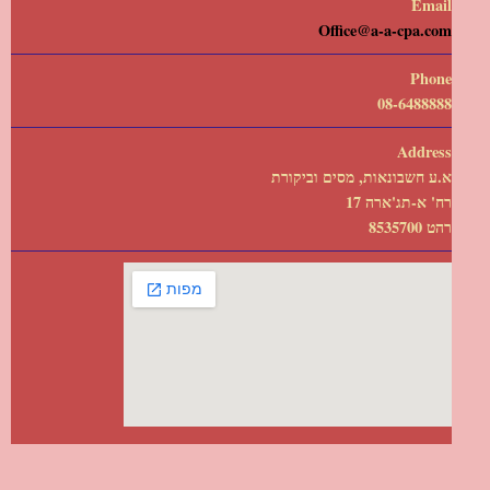
Email
Office@a-a-cpa.com
Phone
08-6488888
Address
א.ע חשבונאות, מסים וביקורת
רח' א-תג'ארה 17
רהט 8535700