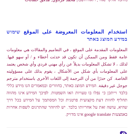
استخدام المعلومات المعروضة على الموقع שימוש
במידע המוצג באתר
المعلومات المقدمة على الموقع ، في التعاميم والمقالات هي معلومات
عامة فقط ومن الممكن أن تكون قد حدثت أخطاء و / أو سهو فيها.
لذلك ، لا تشكل المعلومات بديلاً عن رأي مهني فردي وأي شخص يعتمد
على المعلومات بأي شكل من الأشكال ، يقوم بذلك على مسؤوليته
الخاصة. كن حذرًا من أن الترجمة إلى اللغات الأخرى باستخدام مترجم
جوجل غير دقيقة. המידע המוצג באתר, בחוזרים ובמאמרים הנו מידע כללי
בלבד וייתכן כי נפלו בו טעויות ו/או השמטות. לפיכך המידע אינו מהווה
תחליף לחוות דעת מקצועית פרטנית וכל המסתמך על המידע בכל דרך
שהיא, עושה זאת על אחריותו בלבד. יש להיזהר שהתרגום לשפות אחרות
באמצעות google translate אינו מדויק.