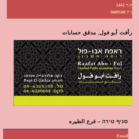
ת.ד 1441
ג'ת 3009100
رأفت أبو فول, مدقق حسابات
סניף טירה – فرع الطيره
Email