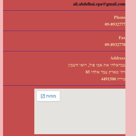
ali.abdelhai.cpa@gmail.com
Phone
09-8932777
Fax
09-8932778
Address
עבדאלחי את אבו פול, רואי חשבון
רח' טארק עבד אלחי 85
טירה 4491500