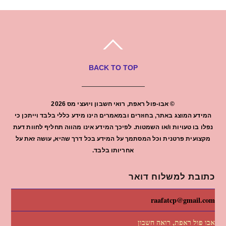
BACK TO TOP
©
אבו-פול ראפת, רואי חשבון ויועצי מס
2026
המידע המוצג באתר, בחוזרים ובמאמרים הינו מידע כללי בלבד וייתכן כי
נפלו בו טעויות ו/או השמטות. לפיכך המידע אינו מהווה תחליף לחוות דעת
מקצועית פרטנית וכל המסתמך על המידע בכל דרך שהיא, עושה זאת על
אחריותו בלבד.
כתובת למשלוח דואר
raafatcp@gmail.com
אבו פול ראפת, רואה חשבון