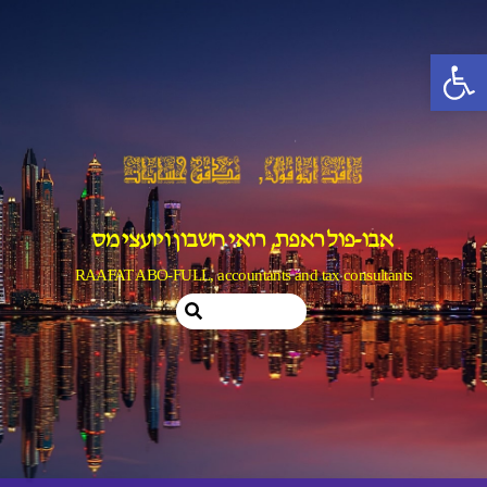
Ski
t
פתח סרגל נגישות
conten
אבו-פול ראפת, רואי חשבון ויועצי מס
RAAFAT ABO-FULL, accountants and tax consultants