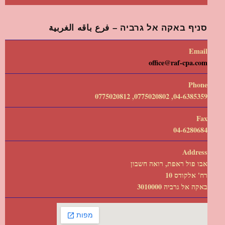
סניף באקה אל גרביה – فرع باقه الغربية
Email
office@raf-cpa.com
Phone
04-6385359, 0775020802, 0775020812
Fax
04-6280684
Address
אבו פול ראפת, רואה חשבון
רח' אלקודס 10
באקה אל גרביה 3010000