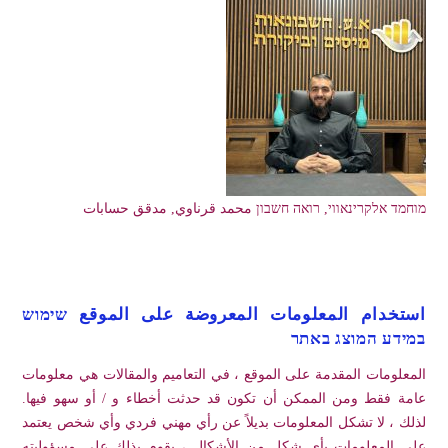
מוחמד אלקרינאווי, רואה חשבון محمد قرناوي, مدقق حسابات
استخدام المعلومات المعروضة على الموقع שימוש
במידע המוצג באתר
المعلومات المقدمة على الموقع ، في التعاميم والمقالات هي معلومات
عامة فقط ومن الممكن أن تكون قد حدثت أخطاء و / أو سهو فيها.
لذلك ، لا تشكل المعلومات بديلاً عن رأي مهني فردي وأي شخص يعتمد
على المعلومات بأي شكل من الأشكال ، يقوم بذلك على مسؤوليته