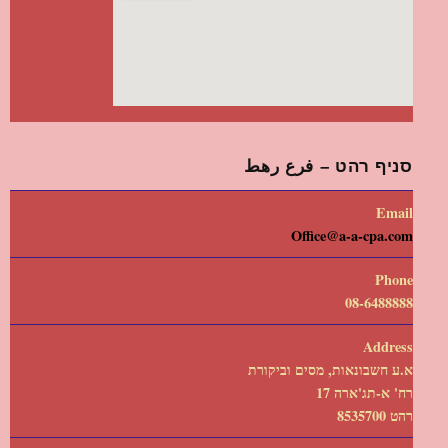
סניף רהט – فرع رهط
Email
Office@a-a-cpa.com
Phone
08-6488888
Address
א.ע חשבונאות, מסים וביקורת
רח' א-תג'ארה 17
רהט 8535700