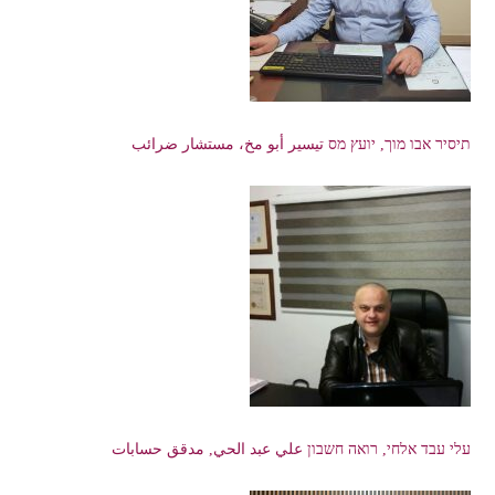
תיסיר אבו מוך, יועץ מס تيسير أبو مخ، مستشار ضرائب
עלי עבד אלחי, רואה חשבון علي عبد الحي, مدقق حسابات