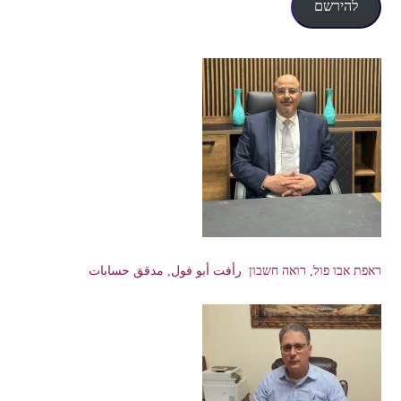
להירשם
ראפת אבו פול, רואה חשבון رأفت أبو فول, مدقق حسابات