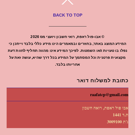
BACK TO TOP
©
אבו-פול ראפת, רואי חשבון ויועצי מס
2026
המידע המוצג באתר, בחוזרים ובמאמרים הינו מידע כללי בלבד וייתכן כי
נפלו בו טעויות ו/או השמטות. לפיכך המידע אינו מהווה תחליף לחוות דעת
מקצועית פרטנית וכל המסתמך על המידע בכל דרך שהיא, עושה זאת על
אחריותו בלבד.
כתובת למשלוח דואר
raafatcp@gmail.com
אבו פול ראפת, רואה חשבון
ת.ד 1441
ג'ת 3009100