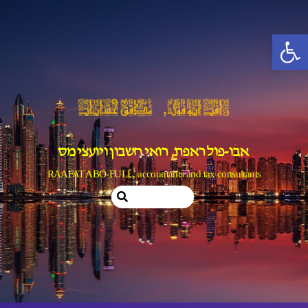
Ski
t
פתח סרגל נגישות
conten
אבו-פול ראפת, רואי חשבון ויועצי מס
RAAFAT ABO-FULL, accountants and tax consultants