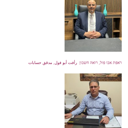
ראפת אבו פול, רואה חשבון رأفت أبو فول, مدقق حسابات