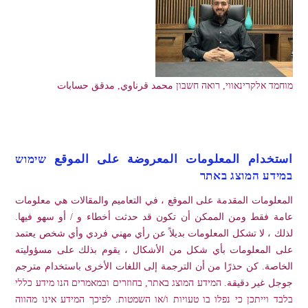
מוחמד אלקרינאווי, רואה חשבון محمد قرناوي, مدقق حسابات
استخدام المعلومات المعروضة على الموقع שימוש
במידע המוצג באתר
المعلومات المقدمة على الموقع ، في التعاميم والمقالات هي معلومات
عامة فقط ومن الممكن أن تكون قد حدثت أخطاء و / أو سهو فيها.
لذلك ، لا تشكل المعلومات بديلاً عن رأي مهني فردي وأي شخص يعتمد
على المعلومات بأي شكل من الأشكال ، يقوم بذلك على مسؤوليته
الخاصة. كن حذرًا من أن الترجمة إلى اللغات الأخرى باستخدام مترجم
جوجل غير دقيقة. המידע המוצג באתר, בחוזרים ובמאמרים הנו מידע כללי
בלבד וייתכן כי נפלו בו טעויות ו/או השמטות. לפיכך המידע אינו מהווה