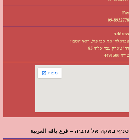
Fax
09-8932778
Address
עבדאלחי את אבו פול, רואי חשבון
רח' טארק עבד אלחי 85
טירה 4491500
סניף באקה אל גרביה – فرع باقه الغربية