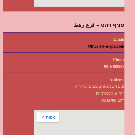
סניף רהט – فرع رهط
Email
Office@a-a-cpa.com
Phone
08-6488888
Address
א.ע חשבונאות, מסים וביקורת
רח' א-תג'ארה 17
רהט 8535700