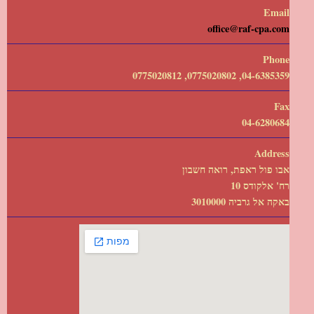
Email
office@raf-cpa.com
Phone
04-6385359, 0775020802, 0775020812
Fax
04-6280684
Address
אבו פול ראפת, רואה חשבון
רח' אלקודס 10
באקה אל גרביה 3010000