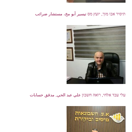
תיסיר אבו מוך, יועץ מס تيسير أبو مخ، مستشار ضرائب
עלי עבד אלחי, רואה חשבון علي عبد الحي, مدقق حسابات