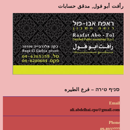
رأفت أبو فول, مدقق حسابات
סניף טירה – فرع الطيره
Email
ali.abdelhai.cpa@gmail.com
Phone
09-8932777