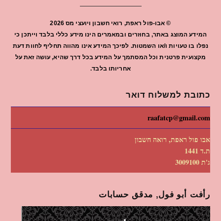
©
אבו-פול ראפת, רואי חשבון ויועצי מס
2026
המידע המוצג באתר, בחוזרים ובמאמרים הינו מידע כללי בלבד וייתכן כי
נפלו בו טעויות ו/או השמטות. לפיכך המידע אינו מהווה תחליף לחוות דעת
מקצועית פרטנית וכל המסתמך על המידע בכל דרך שהיא, עושה זאת על
אחריותו בלבד.
כתובת למשלוח דואר
raafatcp@gmail.com
אבו פול ראפת, רואה חשבון
ת.ד 1441
ג'ת 3009100
رأفت أبو فول, مدقق حسابات