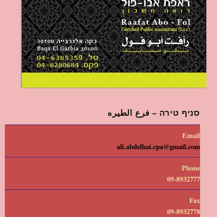
סניף טירה – فرع الطيره
Email
ali.abdelhai.cpa@gmail.com
Phone
09-8932777
Fax
09-8932778