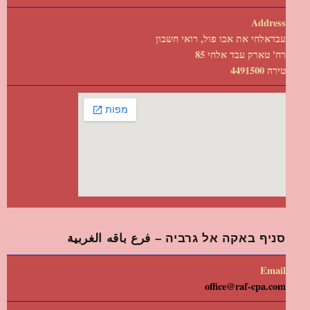
Address
עבדאלחי את אבו פול, רואי חשבון
רח' טארק עבד אלחי 85
טירה 4491500
סניף באקה אל גרביה – فرع باقه الغربية
Email
office@raf-cpa.com