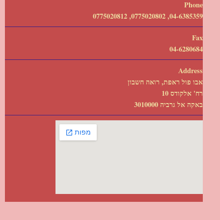
Phone
04-6385359, 0775020802, 0775020812
Fax
04-6280684
Address
אבו פול ראפת, רואה חשבון
רח' אלקודס 10
באקה אל גרביה 3010000