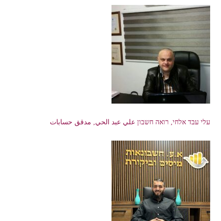
עלי עבד אלחי, רואה חשבון علي عبد الحي, مدقق حسابات