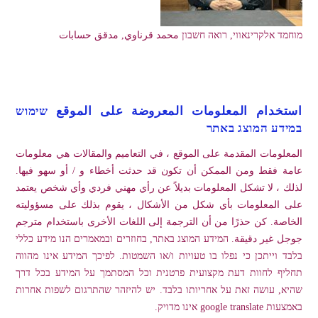
מוחמד אלקרינאווי, רואה חשבון محمد قرناوي, مدقق حسابات
استخدام المعلومات المعروضة على الموقع שימוש
במידע המוצג באתר
المعلومات المقدمة على الموقع ، في التعاميم والمقالات هي معلومات
عامة فقط ومن الممكن أن تكون قد حدثت أخطاء و / أو سهو فيها.
لذلك ، لا تشكل المعلومات بديلاً عن رأي مهني فردي وأي شخص يعتمد
على المعلومات بأي شكل من الأشكال ، يقوم بذلك على مسؤوليته
الخاصة. كن حذرًا من أن الترجمة إلى اللغات الأخرى باستخدام مترجم
جوجل غير دقيقة. המידע המוצג באתר, בחוזרים ובמאמרים הנו מידע כללי
בלבד וייתכן כי נפלו בו טעויות ו/או השמטות. לפיכך המידע אינו מהווה
תחליף לחוות דעת מקצועית פרטנית וכל המסתמך על המידע בכל דרך
שהיא, עושה זאת על אחריותו בלבד. יש להיזהר שהתרגום לשפות אחרות
באמצעות google translate אינו מדויק.