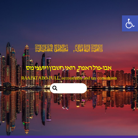
Ski
t
פתח סרגל נגישות
conten
אבו-פול ראפת, רואי חשבון ויועצי מס
RAAFAT ABO-FULL, accountants and tax consultants