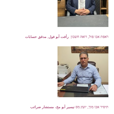
ראפת אבו פול, רואה חשבון رأفت أبو فول, مدقق حسابات
תיסיר אבו מוך, יועץ מס تيسير أبو مخ، مستشار ضرائب