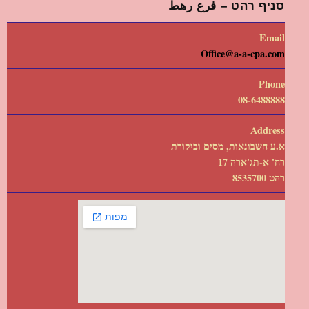
סניף רהט – فرع رهط
Email
Office@a-a-cpa.com
Phone
08-6488888
Address
א.ע חשבונאות, מסים וביקורת
רח' א-תג'ארה 17
רהט 8535700