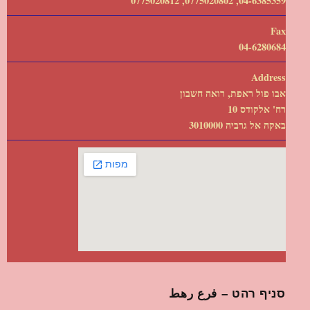
04-6385359, 0775020802, 0775020812
Fax
04-6280684
Address
אבו פול ראפת, רואה חשבון
רח' אלקודס 10
באקה אל גרביה 3010000
סניף רהט – فرع رهط