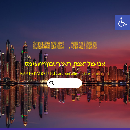
Ski
t
פתח סרגל נגישות
conten
אבו-פול ראפת, רואי חשבון ויועצי מס
RAAFAT ABO-FULL, accountants and tax consultants