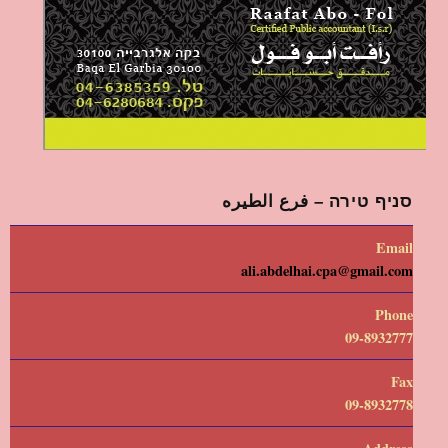
סניף טירה – فرع الطيره
Email
ali.abdelhai.cpa@gmail.com
Phone
09-8932777
Fax
09-8932778