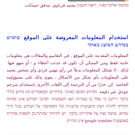
מוחמד אלקרינאווי, רואה חשבון محمد قرناوي, مدقق حسابات
استخدام المعلومات المعروضة على الموقع שימוש
במידע המוצג באתר
المعلومات المقدمة على الموقع ، في التعاميم والمقالات هي معلومات
عامة فقط ومن الممكن أن تكون قد حدثت أخطاء و / أو سهو فيها.
لذلك ، لا تشكل المعلومات بديلاً عن رأي مهني فردي وأي شخص يعتمد
على المعلومات بأي شكل من الأشكال ، يقوم بذلك على مسؤوليته
الخاصة. كن حذرًا من أن الترجمة إلى اللغات الأخرى باستخدام مترجم
جوجل غير دقيقة. המידע המוצג באתר, בחוזרים ובמאמרים הנו מידע כללי
בלבד וייתכן כי נפלו בו טעויות ו/או השמטות. לפיכך המידע אינו מהווה
תחליף לחוות דעת מקצועית פרטנית וכל המסתמך על המידע בכל דרך
שהיא, עושה זאת על אחריותו בלבד. יש להיזהר שהתרגום לשפות אחרות
באמצעות google translate אינו מדויק.