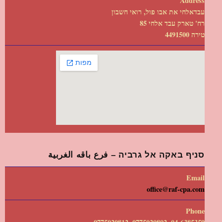
Address
עבדאלחי את אבו פול, רואי חשבון
רח' טארק עבד אלחי 85
טירה 4491500
סניף באקה אל גרביה – فرع باقه الغربية
Email
office@raf-cpa.com
Phone