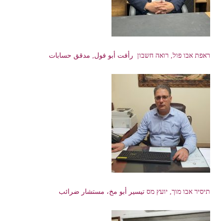
ראפת אבו פול, רואה חשבון رأفت أبو فول, مدقق حسابات
תיסיר אבו מוך, יועץ מס تيسير أبو مخ، مستشار ضرائب