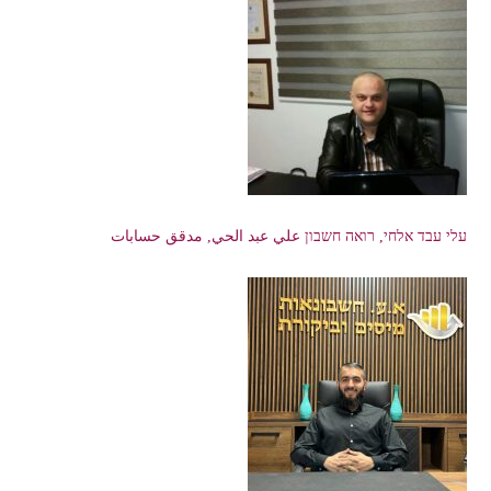
עלי עבד אלחי, רואה חשבון علي عبد الحي, مدقق حسابات