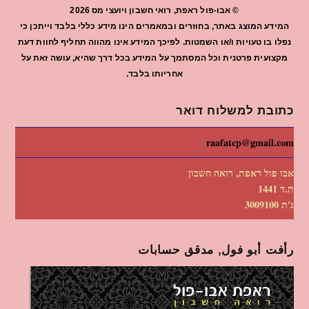
©
אבו-פול ראפת, רואי חשבון ויועצי מס
2026
המידע המוצג באתר, בחוזרים ובמאמרים הינו מידע כללי בלבד וייתכן כי
נפלו בו טעויות ו/או השמטות. לפיכך המידע אינו מהווה תחליף לחוות דעת
מקצועית פרטנית וכל המסתמך על המידע בכל דרך שהיא, עושה זאת על
אחריותו בלבד.
כתובת למשלוח דואר
raafatcp@gmail.com
אבו פול ראפת, רואה חשבון
ת.ד 1441
ג'ת 3009100
رأفت أبو فول, مدقق حسابات