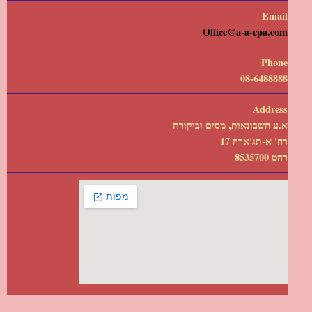
Email
Office@a-a-cpa.com
Phone
08-6488888
Address
א.ע חשבונאות, מסים וביקורת
רח' א-תג'ארה 17
רהט 8535700