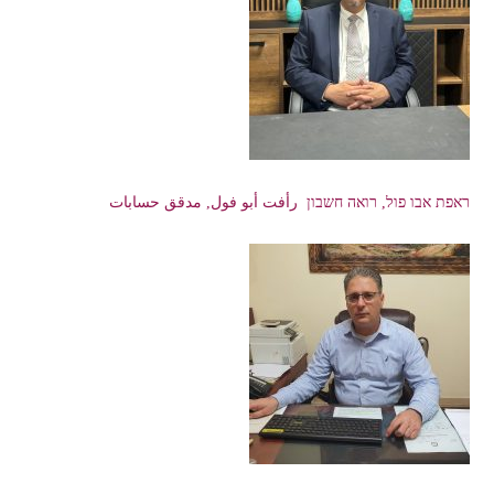
ראפת אבו פול, רואה חשבון رأفت أبو فول, مدقق حسابات