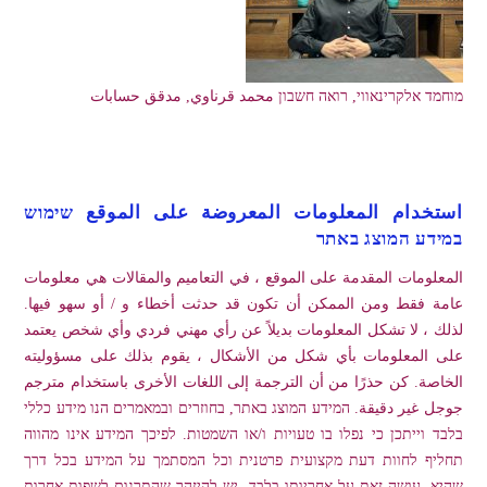
מוחמד אלקרינאווי, רואה חשבון محمد قرناوي, مدقق حسابات
استخدام المعلومات المعروضة على الموقع שימוש
במידע המוצג באתר
المعلومات المقدمة على الموقع ، في التعاميم والمقالات هي معلومات
عامة فقط ومن الممكن أن تكون قد حدثت أخطاء و / أو سهو فيها.
لذلك ، لا تشكل المعلومات بديلاً عن رأي مهني فردي وأي شخص يعتمد
على المعلومات بأي شكل من الأشكال ، يقوم بذلك على مسؤوليته
الخاصة. كن حذرًا من أن الترجمة إلى اللغات الأخرى باستخدام مترجم
جوجل غير دقيقة. המידע המוצג באתר, בחוזרים ובמאמרים הנו מידע כללי
בלבד וייתכן כי נפלו בו טעויות ו/או השמטות. לפיכך המידע אינו מהווה
תחליף לחוות דעת מקצועית פרטנית וכל המסתמך על המידע בכל דרך
שהיא, עושה זאת על אחריותו בלבד. יש להיזהר שהתרגום לשפות אחרות