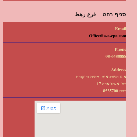
סניף רהט – فرع رهط
Email
Office@a-a-cpa.com
Phone
08-6488888
Address
א.ע חשבונאות, מסים וביקורת
רח' א-תג'ארה 17
רהט 8535700