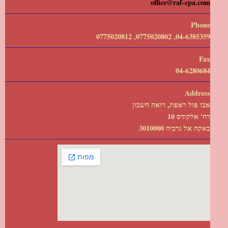
office@raf-cpa.com
Phone
04-6385359, 0775020802, 0775020812
Fax
04-6280684
Address
אבו פול ראפת, רואה חשבון
רח' אלקודס 10
באקה אל גרביה 3010000