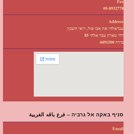
Fax
09-8932778
Address
עבדאלחי את אבו פול, רואי חשבון
רח' טארק עבד אלחי 85
טירה 4491500
סניף באקה אל גרביה – فرع باقه الغربية
Email