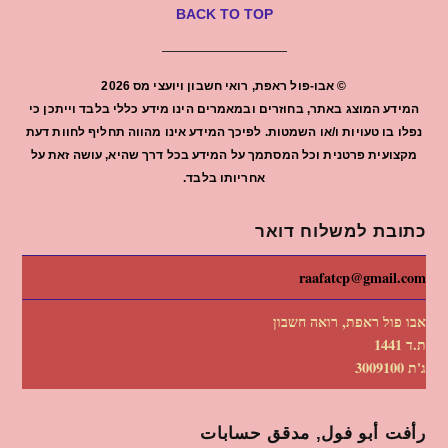
BACK TO TOP
©
אבו-פול ראפת, רואי חשבון ויועצי מס
2026
המידע המוצג באתר, בחוזרים ובמאמרים הינו מידע כללי בלבד וייתכן כי
נפלו בו טעויות ו/או השמטות. לפיכך המידע אינו מהווה תחליף לחוות דעת
מקצועית פרטנית וכל המסתמך על המידע בכל דרך שהיא, עושה זאת על
אחריותו בלבד.
כתובת למשלוח דואר
raafatcp@gmail.com
אבו פול ראפת, רואה חשבון
ת.ד 1441
ג'ת 3009100
رأفت أبو فول, مدقق حسابات