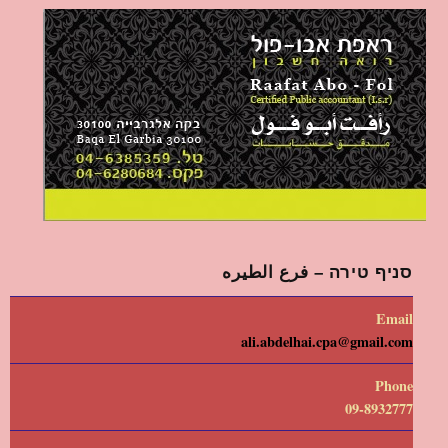
סניף טירה – فرع الطيره
Email
ali.abdelhai.cpa@gmail.com
Phone
09-8932777