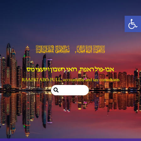
Ski
t
פתח סרגל נגישות
conten
אבו-פול ראפת, רואי חשבון ויועצי מס
RAAFAT ABO-FULL, accountants and tax consultants