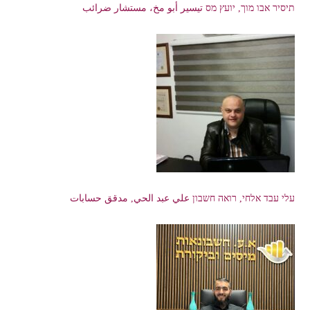
תיסיר אבו מוך, יועץ מס تيسير أبو مخ، مستشار ضرائب
עלי עבד אלחי, רואה חשבון علي عبد الحي, مدقق حسابات