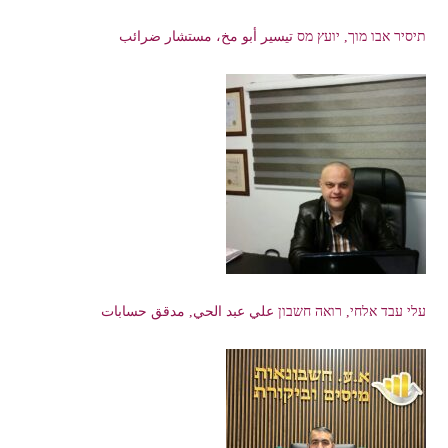
תיסיר אבו מוך, יועץ מס تيسير أبو مخ، مستشار ضرائب
עלי עבד אלחי, רואה חשבון علي عبد الحي, مدقق حسابات