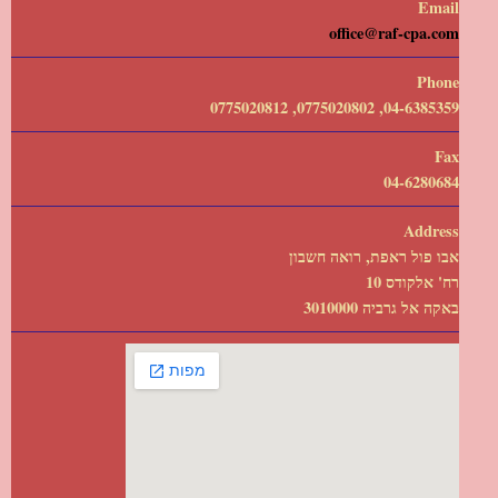
Email
office@raf-cpa.com
Phone
04-6385359, 0775020802, 0775020812
Fax
04-6280684
Address
אבו פול ראפת, רואה חשבון
רח' אלקודס 10
באקה אל גרביה 3010000