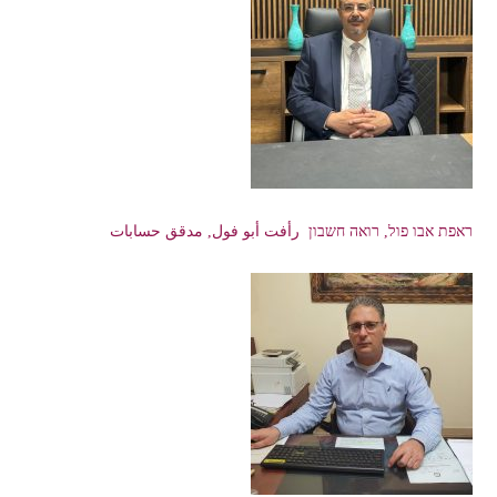
ראפת אבו פול, רואה חשבון رأفت أبو فول, مدقق حسابات