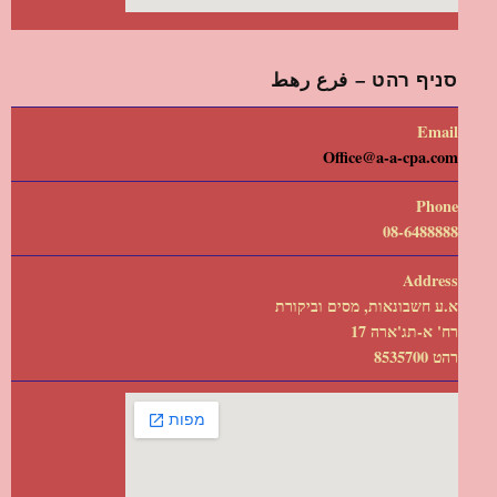
סניף רהט – فرع رهط
Email
Office@a-a-cpa.com
Phone
08-6488888
Address
א.ע חשבונאות, מסים וביקורת
רח' א-תג'ארה 17
רהט 8535700