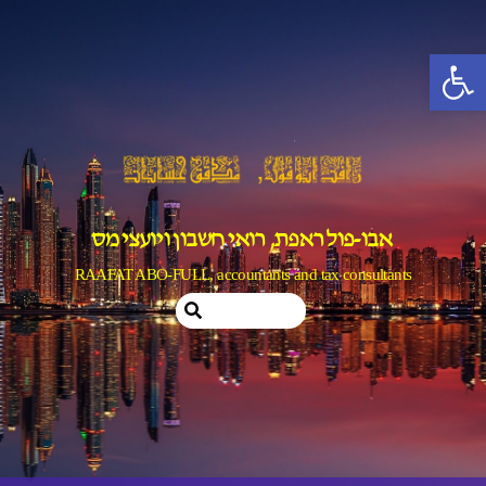
Ski
t
פתח סרגל נגישות
conten
אבו-פול ראפת, רואי חשבון ויועצי מס
RAAFAT ABO-FULL, accountants and tax consultants