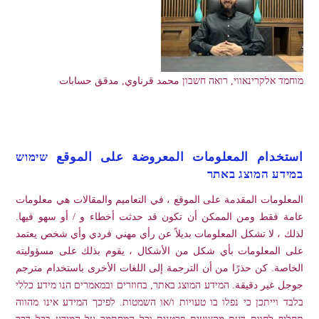
מוחמד אלקרינאווי, רואה חשבון محمد قرناوي, مدقق حسابات
استخدام المعلومات المعروضة على الموقع שימוש
במידע המוצג באתר
المعلومات المقدمة على الموقع ، في التعاميم والمقالات هي معلومات
عامة فقط ومن الممكن أن تكون قد حدثت أخطاء و / أو سهو فيها.
لذلك ، لا تشكل المعلومات بديلاً عن رأي مهني فردي وأي شخص يعتمد
على المعلومات بأي شكل من الأشكال ، يقوم بذلك على مسؤوليته
الخاصة. كن حذرًا من أن الترجمة إلى اللغات الأخرى باستخدام مترجم
جوجل غير دقيقة. המידע המוצג באתר, בחוזרים ובמאמרים הנו מידע כללי
בלבד וייתכן כי נפלו בו טעויות ו/או השמטות. לפיכך המידע אינו מהווה
תחליף לחוות דעת מקצועית פרטנית וכל המסתמך על המידע בכל דרך