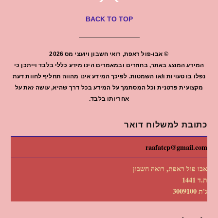
BACK TO TOP
©
אבו-פול ראפת, רואי חשבון ויועצי מס
2026
המידע המוצג באתר, בחוזרים ובמאמרים הינו מידע כללי בלבד וייתכן כי
נפלו בו טעויות ו/או השמטות. לפיכך המידע אינו מהווה תחליף לחוות דעת
מקצועית פרטנית וכל המסתמך על המידע בכל דרך שהיא, עושה זאת על
אחריותו בלבד.
כתובת למשלוח דואר
raafatcp@gmail.com
אבו פול ראפת, רואה חשבון
ת.ד 1441
ג'ת 3009100