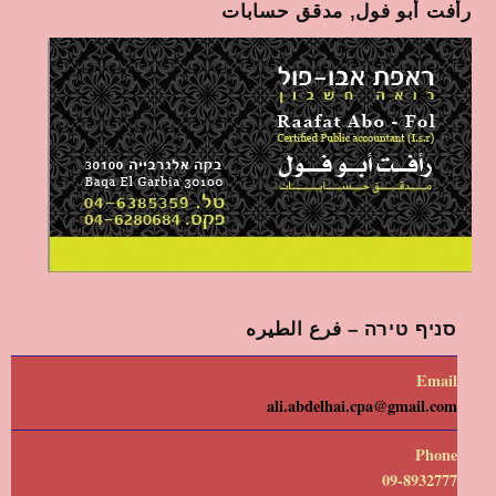
رأفت أبو فول, مدقق حسابات
סניף טירה – فرع الطيره
Email
ali.abdelhai.cpa@gmail.com
Phone
09-8932777