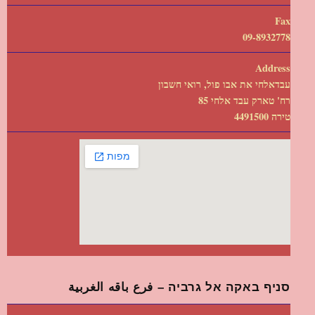
Fax
09-8932778
Address
עבדאלחי את אבו פול, רואי חשבון
רח' טארק עבד אלחי 85
טירה 4491500
סניף באקה אל גרביה – فرع باقه الغربية