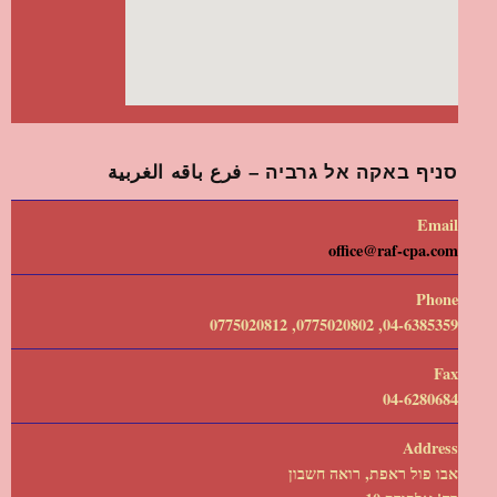
סניף באקה אל גרביה – فرع باقه الغربية
Email
office@raf-cpa.com
Phone
04-6385359, 0775020802, 0775020812
Fax
04-6280684
Address
אבו פול ראפת, רואה חשבון