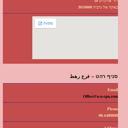
רח' אלקודס 10
באקה אל גרביה 3010000
סניף רהט – فرع رهط
Email
Office@a-a-cpa.com
Phone
08-6488888
Address