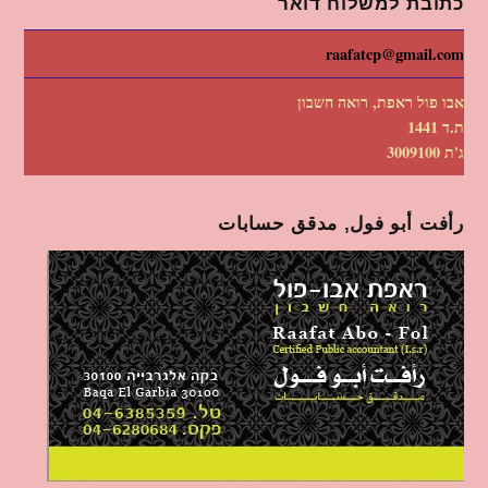
כתובת למשלוח דואר
raafatcp@gmail.com
אבו פול ראפת, רואה חשבון
ת.ד 1441
ג'ת 3009100
رأفت أبو فول, مدقق حسابات