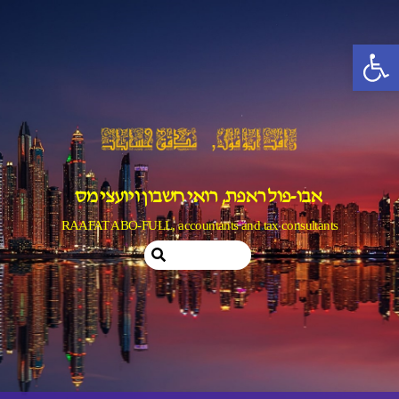
Ski
t
פתח סרגל נגישות
conten
אבו-פול ראפת, רואי חשבון ויועצי מס
RAAFAT ABO-FULL, accountants and tax consultants