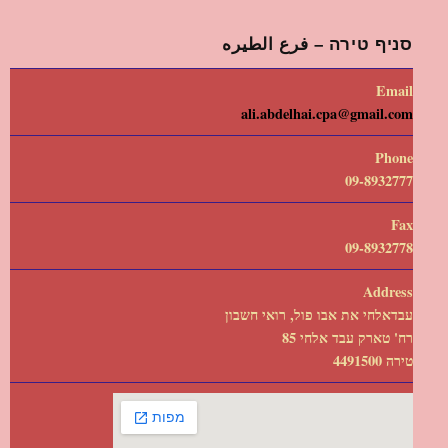
סניף טירה – فرع الطيره
Email
ali.abdelhai.cpa@gmail.com
Phone
09-8932777
Fax
09-8932778
Address
עבדאלחי את אבו פול, רואי חשבון
רח' טארק עבד אלחי 85
טירה 4491500