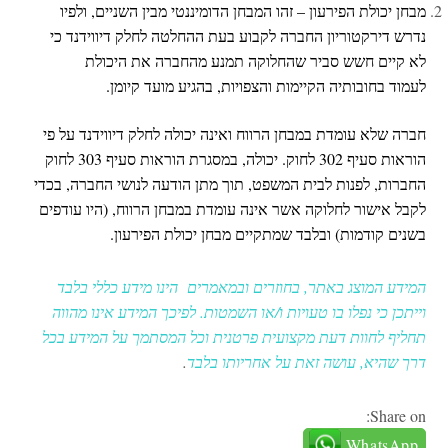
מבחן יכולת הפירעון – זהו המבחן הדומיננטי מבין השניים, ולפיו
נדרש דירקטוריון החברה לקבוע בעת ההחלטה לחלק דיווידנד כי
לא קיים חשש סביר שהחלוקה תמנע מהחברה את היכולת
לעמוד בחובותיה הקיימות והצפויות, בהגיע מועד קיומן.
חברה שלא עומדת במבחן הרווח ואינה יכולה לחלק דיווידנד על פי
הוראות סעיף
302
ל
חוק
. יכולה, במסגרת הוראות סעיף
303
ל
חוק
החברות
, לפנות לבית המשפט, תוך מתן הודעה לנושי החברה, בכדי
לקבל אישור לחלוקה אשר אינה עומדת במבחן הרווח, (היו עודפים
בשנים קודמות) ובלבד שמתקיים מבחן יכולת הפירעון.
המידע המוצג באתר, בחוזרים ובמאמרים הינו מידע כללי בלבד
וייתכן כי נפלו בו טעויות ו/או השמטות. לפיכך המידע אינו מהווה
תחליף לחוות דעת מקצועית פרטנית וכל המסתמך על המידע בכל
דרך שהיא, עושה זאת על אחריותו בלבד
.
Share on:
WhatsApp