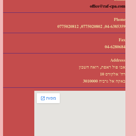
office@raf-cpa.com
Phone
04-6385359, 0775020802, 0775020812
Fax
04-6280684
Address
אבו פול ראפת, רואה חשבון
רח' אלקודס 10
באקה אל גרביה 3010000