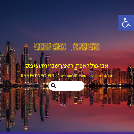
Ski
t
פתח סרגל נגישות
conten
אבו-פול ראפת, רואי חשבון ויועצי מס
RAAFAT ABO-FULL, accountants and tax consultants