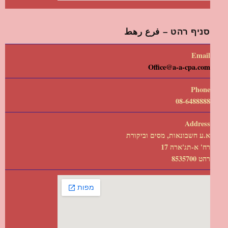
סניף רהט – فرع رهط
Email
Office@a-a-cpa.com
Phone
08-6488888
Address
א.ע חשבונאות, מסים וביקורת
רח' א-תג'ארה 17
רהט 8535700