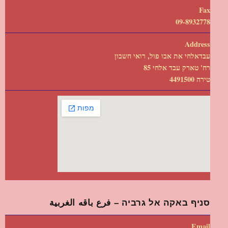
Fax
09-8932778
Address
עבדאלחי את אבו פול, רואי חשבון
רח' טארק עבד אלחי 85
טירה 4491500
סניף באקה אל גרביה – فرع باقه الغربية
Email