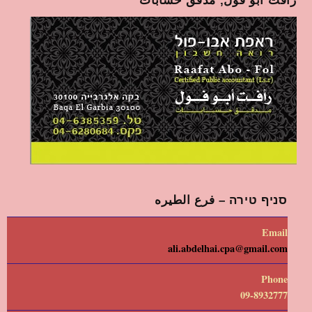
رأفت أبو فول, مدقق حسابات
סניף טירה – فرع الطيره
Email
ali.abdelhai.cpa@gmail.com
Phone
09-8932777