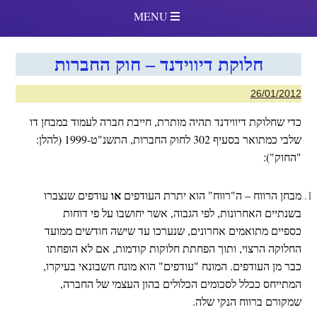
MENU
חלוקת דיווידנד – חוק החברות
26/01/2012
כדי שחלוקת דיווידנד תהיה מותרת, חייבת חברה לעמוד במבחן דו
שלבי כמתואר בסעיף
302
ל
חוק החברות, התשנ"ט-1999
(להלן:
"ה
חוק
"):
או
מבחן הרווח – ה"רווח" הוא יתרת העודפים
עודפים שנצברו
בשנתיים האחרונות, לפי הגבוה, אשר יחושבו על פי דוחות
כספיים מתואמים אחרונים, שנערכו עד שישה חודשים ממועד
החלוקה הרצוי, ותוך הפחתת חלוקות קודמות, אם לא הופחתו
כבר מן העודפים. המונח "עודפים" הוא מונח חשבונאי בעיקרו,
המתייחס ככלל לסכומים הכלולים בהון העצמי של החברה,
שמקורם ברווח הנקי שלה.