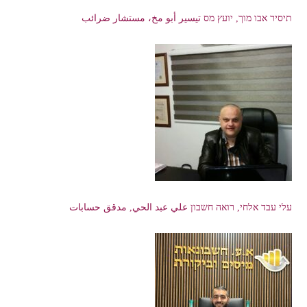
תיסיר אבו מוך, יועץ מס تيسير أبو مخ، مستشار ضرائب
עלי עבד אלחי, רואה חשבון علي عبد الحي, مدقق حسابات