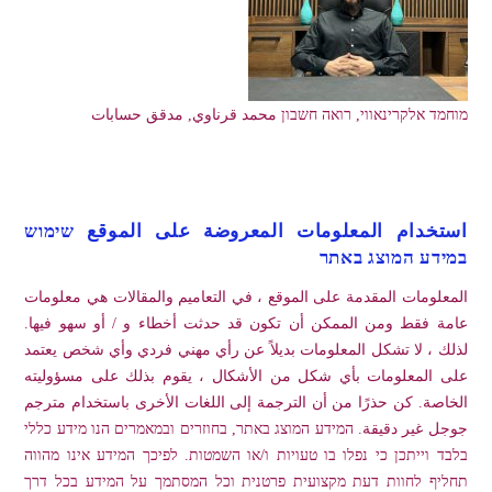
מוחמד אלקרינאווי, רואה חשבון محمد قرناوي, مدقق حسابات
استخدام المعلومات المعروضة على الموقع שימוש
במידע המוצג באתר
المعلومات المقدمة على الموقع ، في التعاميم والمقالات هي معلومات
عامة فقط ومن الممكن أن تكون قد حدثت أخطاء و / أو سهو فيها.
لذلك ، لا تشكل المعلومات بديلاً عن رأي مهني فردي وأي شخص يعتمد
على المعلومات بأي شكل من الأشكال ، يقوم بذلك على مسؤوليته
الخاصة. كن حذرًا من أن الترجمة إلى اللغات الأخرى باستخدام مترجم
جوجل غير دقيقة. המידע המוצג באתר, בחוזרים ובמאמרים הנו מידע כללי
בלבד וייתכן כי נפלו בו טעויות ו/או השמטות. לפיכך המידע אינו מהווה
תחליף לחוות דעת מקצועית פרטנית וכל המסתמך על המידע בכל דרך