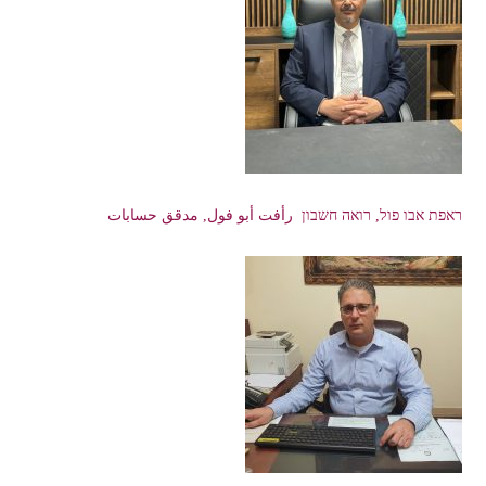
ראפת אבו פול, רואה חשבון رأفت أبو فول, مدقق حسابات