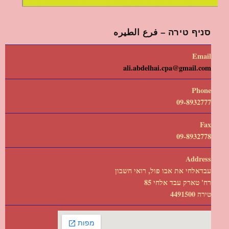
סניף טירה – فرع الطيره
Email
ali.abdelhai.cpa@gmail.com
Phone
09-8932777
Fax
09-8932778
Address
עבדאלחי את אבו פול, רואי חשבון
רח' טארק עבד אלחי 85
טירה 4491500