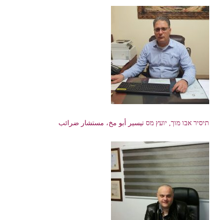
תיסיר אבו מוך, יועץ מס تيسير أبو مخ، مستشار ضرائب