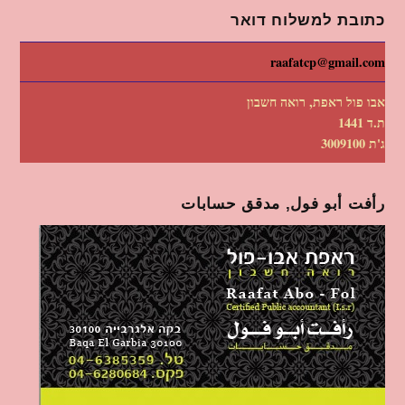
כתובת למשלוח דואר
raafatcp@gmail.com
אבו פול ראפת, רואה חשבון
ת.ד 1441
ג'ת 3009100
رأفت أبو فول, مدقق حسابات