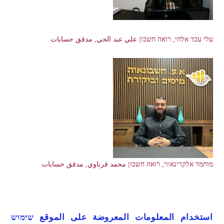
עלי עבד אלחי, רואה חשבון علي عبد الحي, مدقق حسابات
מוחמד אלקרינאווי, רואה חשבון محمد قرناوي, مدقق حسابات
استخدام المعلومات المعروضة على الموقع שימוש