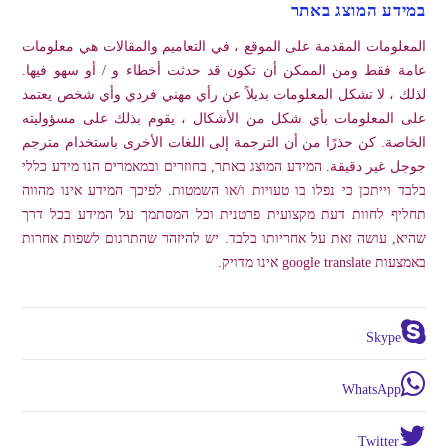
במידע המוצג באתר
المعلومات المقدمة على الموقع ، في التعاميم والمقالات هي معلومات
عامة فقط ومن الممكن أن تكون قد حدثت أخطاء و / أو سهو فيها.
لذلك ، لا تشكل المعلومات بديلاً عن رأي مهني فردي وأي شخص يعتمد
على المعلومات بأي شكل من الأشكال ، يقوم بذلك على مسؤوليته
الخاصة. كن حذرًا من أن الترجمة إلى اللغات الأخرى باستخدام مترجم
جوجل غير دقيقة. המידע המוצג באתר, בחוזרים ובמאמרים הנו מידע כללי
בלבד וייתכן כי נפלו בו טעויות ו/או השמטות. לפיכך המידע אינו מהווה
תחליף לחוות דעת מקצועית פרטנית וכל המסתמך על המידע בכל דרך
שהיא, עושה זאת על אחריותו בלבד. יש להיזהר שהתרגום לשפות אחרות
באמצעות google translate אינו מדויק.
Skype
WhatsApp
Twitter