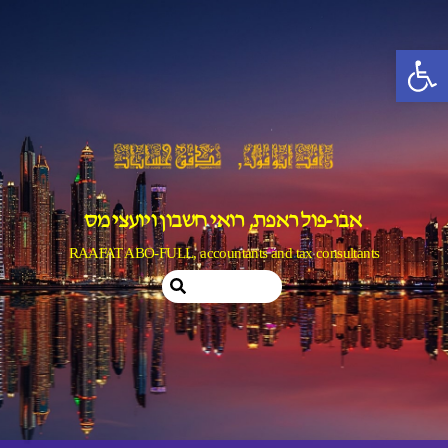
Ski
t
פתח סרגל נגישות
conten
אבו-פול ראפת, רואי חשבון ויועצי מס
RAAFAT ABO-FULL, accountants and tax consultants