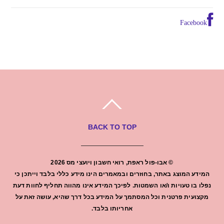
Facebook
BACK TO TOP
©
אבו-פול ראפת, רואי חשבון ויועצי מס
2026
המידע המוצג באתר, בחוזרים ובמאמרים הינו מידע כללי בלבד וייתכן כי
נפלו בו טעויות ו/או השמטות. לפיכך המידע אינו מהווה תחליף לחוות דעת
מקצועית פרטנית וכל המסתמך על המידע בכל דרך שהיא, עושה זאת על
אחריותו בלבד.