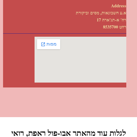
Address
א.ע חשבונאות, מסים וביקורת
רח' א-תג'ארה 17
רהט 8535700
לגלות עוד מהאתר אבו-פול ראפת, רואי