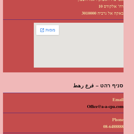
רח' אלקודס 10
באקה אל גרביה 3010000
סניף רהט – فرع رهط
Email
Office@a-a-cpa.com
Phone
08-6488888