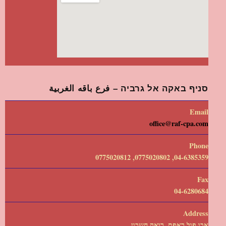
סניף באקה אל גרביה – فرع باقه الغربية
Email
office@raf-cpa.com
Phone
04-6385359, 0775020802, 0775020812
Fax
04-6280684
Address
אבו פול ראפת, רואה חשבון