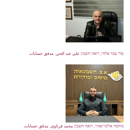
עלי עבד אלחי, רואה חשבון علي عبد الحي, مدقق حسابات
מוחמד אלקרינאווי, רואה חשבון محمد قرناوي, مدقق حسابات