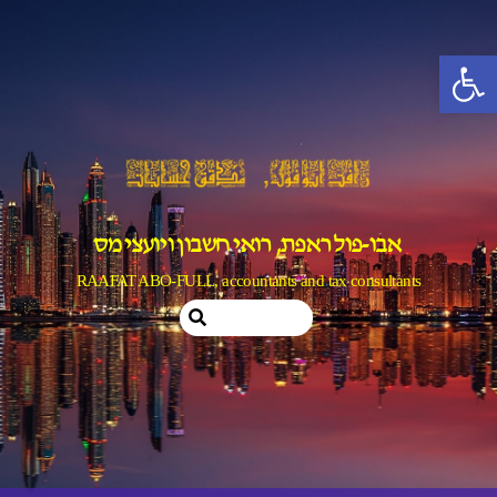
Ski
t
פתח סרגל נגישות
conten
אבו-פול ראפת, רואי חשבון ויועצי מס
RAAFAT ABO-FULL, accountants and tax consultants