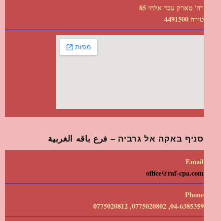
רח' טארק עבד אלחי 85
טירה 4491500
סניף באקה אל גרביה – فرع باقه الغربية
Email
office@raf-cpa.com
Phone
04-6385359, 0775020802, 0775020812