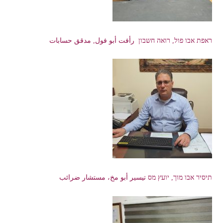
ראפת אבו פול, רואה חשבון رأفت أبو فول, مدقق حسابات
תיסיר אבו מוך, יועץ מס تيسير أبو مخ، مستشار ضرائب