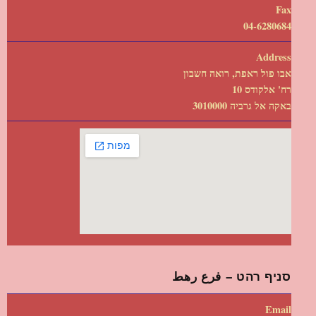
Fax
04-6280684
Address
אבו פול ראפת, רואה חשבון
רח' אלקודס 10
באקה אל גרביה 3010000
סניף רהט – فرع رهط
Email