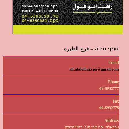
סניף טירה – فرع الطيره
Email
ali.abdelhai.cpa@gmail.com
Phone
09-8932777
Fax
09-8932778
Address
עבדאלחי את אבו פול, רואי חשבון