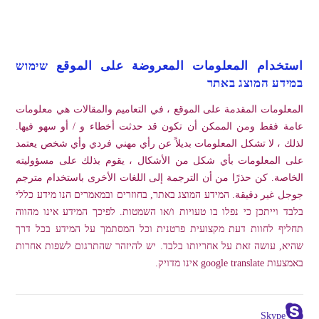
استخدام المعلومات المعروضة على الموقع שימוש
במידע המוצג באתר
المعلومات المقدمة على الموقع ، في التعاميم والمقالات هي معلومات
عامة فقط ومن الممكن أن تكون قد حدثت أخطاء و / أو سهو فيها.
لذلك ، لا تشكل المعلومات بديلاً عن رأي مهني فردي وأي شخص يعتمد
على المعلومات بأي شكل من الأشكال ، يقوم بذلك على مسؤوليته
الخاصة. كن حذرًا من أن الترجمة إلى اللغات الأخرى باستخدام مترجم
جوجل غير دقيقة. המידע המוצג באתר, בחוזרים ובמאמרים הנו מידע כללי
בלבד וייתכן כי נפלו בו טעויות ו/או השמטות. לפיכך המידע אינו מהווה
תחליף לחוות דעת מקצועית פרטנית וכל המסתמך על המידע בכל דרך
שהיא, עושה זאת על אחריותו בלבד. יש להיזהר שהתרגום לשפות אחרות
באמצעות google translate אינו מדויק.
Skype