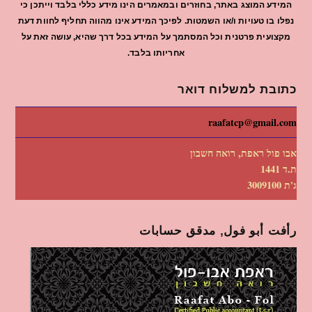
המידע המוצג באתר, בחוזרים ובמאמרים הינו מידע כללי בלבד וייתכן כי
נפלו בו טעויות ו/או השמטות. לפיכך המידע אינו מהווה תחליף לחוות דעת
מקצועית פרטנית וכל המסתמך על המידע בכל דרך שהיא, עושה זאת על
אחריותו בלבד.
כתובת למשלוח דואר
raafatcp@gmail.com
אבו פול ראפת, רואה חשבון
ת.ד 1441
ג'ת 3009100
رأفت أبو فول, مدقق حسابات