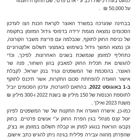
למעט בעת רכישת רכב ע"י אדם פרטי, שם התקרה תעמוד
על 50,000 ₪
.
בבחינה שנערכה במשרד האוצר לקראת הכנת הצו לעדכון
הסכומים נמצאה מגמת ירידה בדפוסי גידול המזומן בתקופה
של כניסת החוק לתוקף, שנבלמה עם פריצת משבר הקורונה,
וכן נמצא המשך גידול בשימוש באמצעי תשלום אלקטרוניים
כתחליף למזומן שנמשכת בשנים האחרונות. לפיכך, וכדי
להגשים את תכלית החוק למאבק בהון השחור, פנה שר
האוצר, בהסכמת שר המשפטים ונגיד בנק ישראל, לקבלת
אישור הוועדה להפחתת סכום התקרות, אשר תיכנס לתוקף
ב-1 באוגוסט 2022.
בהתאם להערכות, עדכון הסכומים יוביל
לתוספת הכנסות של 150 מיליון ₪ בשנת 2022 ו-300 מיליון ₪
משנת 2023 ואילך
.
כמו-כן, אישרה הוועדה את התקנות של שר המשפטים לפיהן
יוטל קנס מנהלי בגין הפרת החוק ע"י אנשים פרטיים. בחוק
נקבעו הוראות בנוגע למתן או קבלת תשלום במזומן או בצ'ק,
שהפרתן מהווה עבירה פלילית בגינה ניתן להגיש כתב אישום.