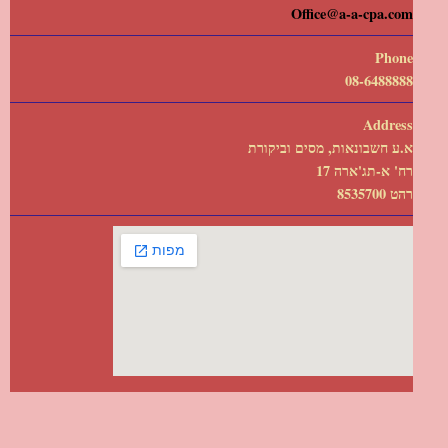
Office@a-a-cpa.com
Phone
08-6488888
Address
א.ע חשבונאות, מסים וביקורת
רח' א-תג'ארה 17
רהט 8535700