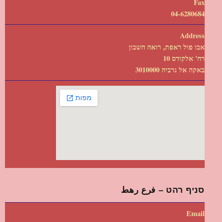
Fax
04-6280684
Address
אבו פול ראפת, רואה חשבון
רח' אלקודס 10
באקה אל גרביה 3010000
סניף רהט – فرع رهط
Email