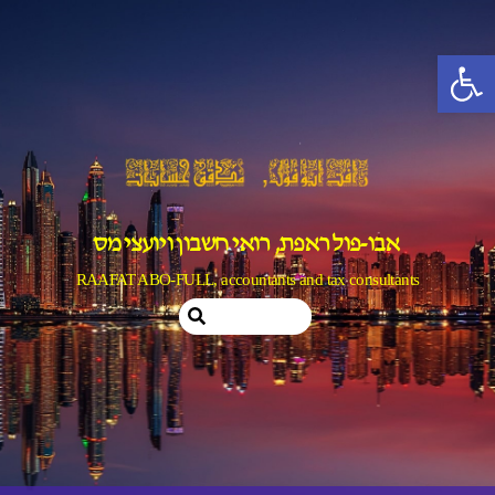
Ski
t
פתח סרגל נגישות
conten
אבו-פול ראפת, רואי חשבון ויועצי מס
RAAFAT ABO-FULL, accountants and tax consultants