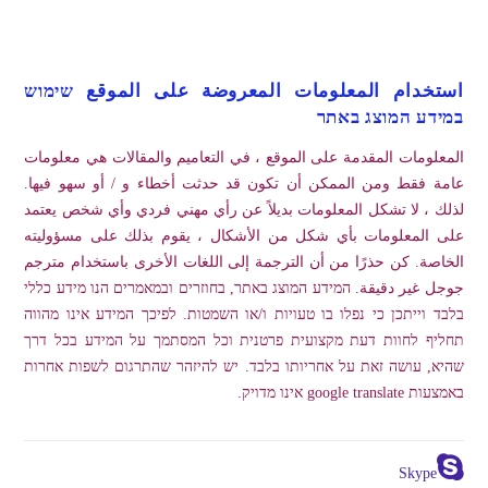
استخدام المعلومات المعروضة على الموقع שימוש
במידע המוצג באתר
المعلومات المقدمة على الموقع ، في التعاميم والمقالات هي معلومات
عامة فقط ومن الممكن أن تكون قد حدثت أخطاء و / أو سهو فيها.
لذلك ، لا تشكل المعلومات بديلاً عن رأي مهني فردي وأي شخص يعتمد
على المعلومات بأي شكل من الأشكال ، يقوم بذلك على مسؤوليته
الخاصة. كن حذرًا من أن الترجمة إلى اللغات الأخرى باستخدام مترجم
جوجل غير دقيقة. המידע המוצג באתר, בחוזרים ובמאמרים הנו מידע כללי
בלבד וייתכן כי נפלו בו טעויות ו/או השמטות. לפיכך המידע אינו מהווה
תחליף לחוות דעת מקצועית פרטנית וכל המסתמך על המידע בכל דרך
שהיא, עושה זאת על אחריותו בלבד. יש להיזהר שהתרגום לשפות אחרות
באמצעות google translate אינו מדויק.
Skype