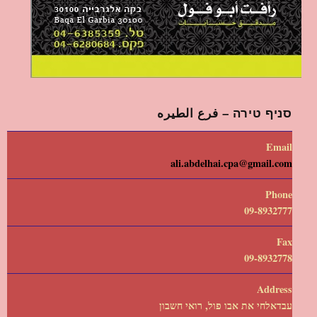
סניף טירה – فرع الطيره
Email
ali.abdelhai.cpa@gmail.com
Phone
09-8932777
Fax
09-8932778
Address
עבדאלחי את אבו פול, רואי חשבון