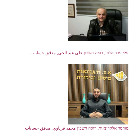
עלי עבד אלחי, רואה חשבון علي عبد الحي, مدقق حسابات
מוחמד אלקרינאווי, רואה חשבון محمد قرناوي, مدقق حسابات