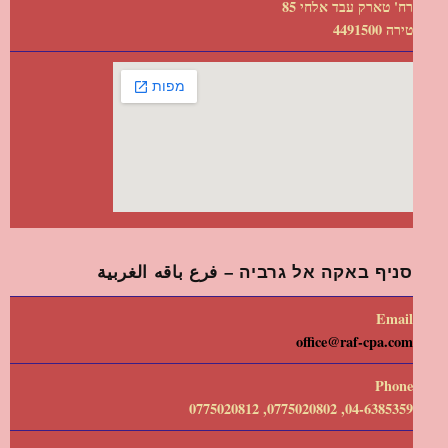
רח' טארק עבד אלחי 85
טירה 4491500
סניף באקה אל גרביה – فرع باقه الغربية
Email
office@raf-cpa.com
Phone
04-6385359, 0775020802, 0775020812