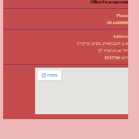
Office@a-a-cpa.com
Phone
08-6488888
Address
א.ע חשבונאות, מסים וביקורת
רח' א-תג'ארה 17
רהט 8535700