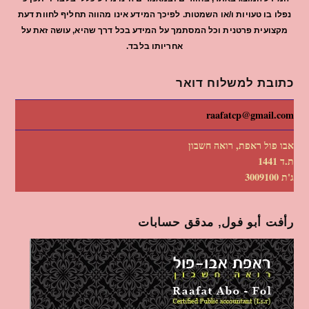
נפלו בו טעויות ו/או השמטות. לפיכך המידע אינו מהווה תחליף לחוות דעת
מקצועית פרטנית וכל המסתמך על המידע בכל דרך שהיא, עושה זאת על
אחריותו בלבד.
כתובת למשלוח דואר
raafatcp@gmail.com
אבו פול ראפת, רואה חשבון
ת.ד 1441
ג'ת 3009100
رأفت أبو فول, مدقق حسابات