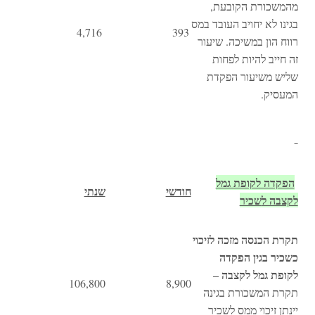
מהמשכורת הקובעת,
בגינו לא יחויב העובד במס
4,716
393
רווח הון במשיכה. שיעור
זה חייב להיות לפחות
שליש משיעור הפקדת
המעסיק.
הפקדה לקופת גמל
חודשי
שנתי
לקצבה ל
שכיר
תקרת הכנסה מזכה לזיכוי
כשכיר בגין הפקדה
לקופת גמל לקצבה
–
106,800
8,900
תקרת המשכורת בגינה
יינתן זיכוי ממס לשכיר