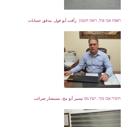
ראפת אבו פול, רואה חשבון رأفت أبو فول, مدقق حسابات
תיסיר אבו מוך, יועץ מס تيسير أبو مخ، مستشار ضرائب