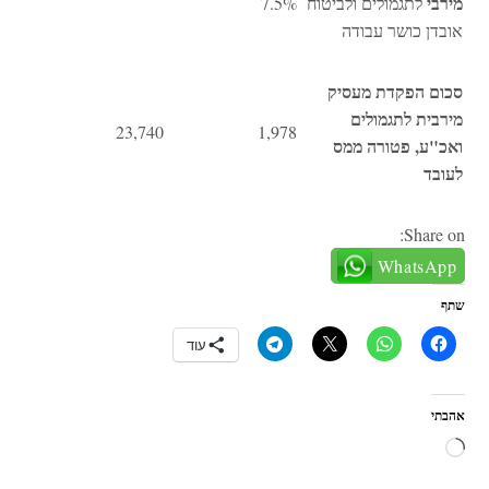
מירבי
לתגמולים ולביטוח
7.5%
אובדן כושר עבודה
סכום הפקדת מעסיק
מירבית לתגמולים
23,740
1,978
ואכ"ע, פטורה ממס
לעובד
Share on:
WhatsApp
שתף
עוד
אהבתי
טוען...