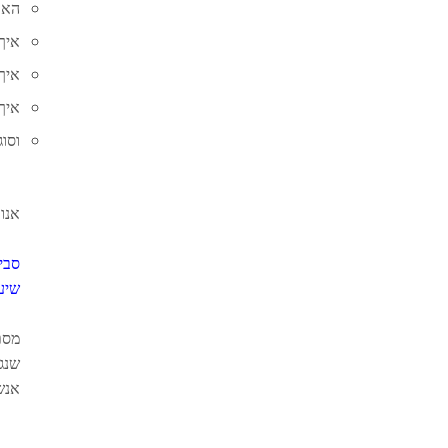
האם ל
איך 
איך
איך
וסוג
אנו
סבי
שיע
מסת
שנג
אנש