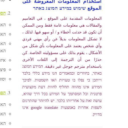
استخدام المعلومات المعروضة على
الموقع שימוש במידע המוצג באתר
הסוג
المعلومات المقدمة على الموقع ، في التعاميم
האם
والمقالات هي معلومات عامة فقط ومن الممكن
أن تكون قد حدثت أخطاء و / أو سهو فيها. لذلك ،
האם ה
لا تشكل المعلومات بديلاً عن رأي مهني فردي
האם
وأي شخص يعتمد على المعلومات بأي شكل من
האם
الأشكال ، يقوم بذلك على مسؤوليته الخاصة. كن
איזה
حذرًا من أن الترجمة إلى اللغات الأخرى
باستخدام مترجم جوجل غير دقيقة. המידע המוצג
פיצו
באתר, בחוזרים ובמאמרים הנו מידע כללי בלבד
וסוג
וייתכן כי נפלו בו טעויות ו/או השמטות. לפיכך
המידע אינו מהווה תחליף לחוות דעת מקצועית
הסו
פרטנית וכל המסתמך על המידע בכל דרך שהיא,
עושה זאת על אחריותו בלבד. יש להיזהר שהתרגום
האם
לשפות אחרות באמצעות google translate אינו
האם
מדויק.
האם הפיצ