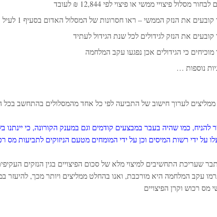
בחור מסלול פיצויי ממשי או פיצוי לפי 12,844 ₪ לעובד
קובעים את הנזק הממשי – ראו חסרונות של המסלול האדום בסעיף 1 לעיל
 קובעים את הנזק לגידולים לכל שנת הגידול לעתיד
 מוכיחים כי הגידולים אכן נפגעו עקב המלחמה
יות נוספות …
 ממליצים לערוך חישוב של התביעה לפי כל אחד מהמסלולים בהתחשב בכל ה
ר להניח, כמו שהיה בעבר במבצעים קודמים וגם במענק הקורונה, כי יינתנו ב
לו על ידי רשות המיסים וכן על ידי המומחים מטעם הניזוקים לתביעות מס רכו
בר שעריכת התחשיבים למיצוי מלא של סכום הפיצויים בגין הנזקים העקיפי
רמו עקב המלחמה היא מורכבת, ואנו בהחלט ממליצים ויותר מכך, להיעזר במומח
י מס רכוש וקרן הפיצויים