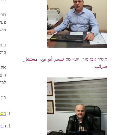
פעי
ולש
בעל
כדא
תיסיר אבו מוך, יועץ מס تيسير أبو مخ، مستشار
ضرائب
איז
הוצא
לבחו
בין 
הסוג
חסר