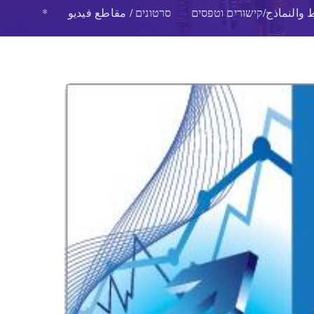
 والنماذج/קישורים וטפסים
סרטונים / مقاطع فيديو
*