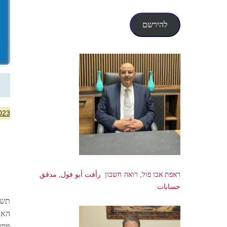
דואר
אלקטרוני
להירשם
023
ראפת אבו פול, רואה חשבון رأفت أبو فول, مدقق
حسابات
תשק
האד
מחז