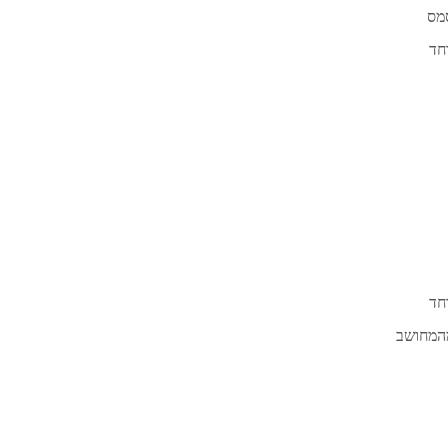
סמס
חד
חד