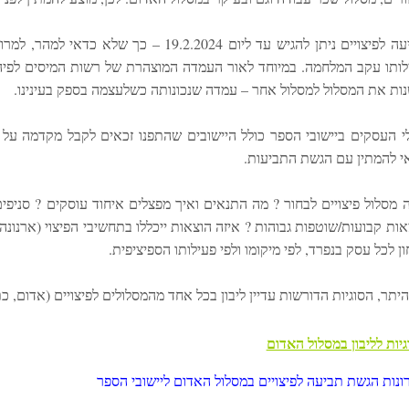
תביעה לפיצויים ניתן להגיש עד ליום 2.2024
לותו עקב המלחמה. במיוחד לאור העמדה המוצהרת של רשות המיסים לפיה נ
נות את המסלול למסלול אחר – עמדה שנכונותה כשלעצמה בספק בעינינו.
י העסקים ביישובי הספר כולל היישובים שהתפנו זכאים לקבל מקדמה על 
י להמתין עם הגשת התביעות.
ה מסלול פיצויים לבחור ? מה התנאים ואיך מפצלים איחוד עוסקים ? סניפי
ות קבועות/שוטפות גבוהות ? איזה הוצאות ייכללו בתחשיבי הפיצוי (ארנונה, 
ן לכל עסק בנפרד, לפי מיקומו ולפי פעילותו הספיציפית.
היתר, הסוגיות הדורשות עדיין ליבון בכל אחד מהמסלולים לפיצויים (אדום, כתו
יות לליבון במסלול האדום
ונות הגשת תביעה לפיצויים במסלול האדום ליישובי הספר