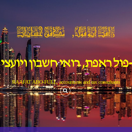
פול ראפת, רואי חשבון ויועצי
RAAFAT ABO-FULL, accountants and tax consultants