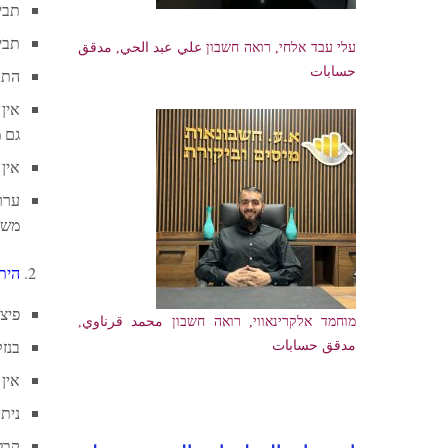
תביע
תבי
עלי עבד אלחי, רואה חשבון علي عبد الحي, مدقق
حسابات
התד
אין
גם 
אין
ערר
משפ
הית
פיצו
מוחמד אלקרינאווי, רואה חשבון محمد قرناوي,
בנזק
مدقق حسابات
אין ת
נית
קבל