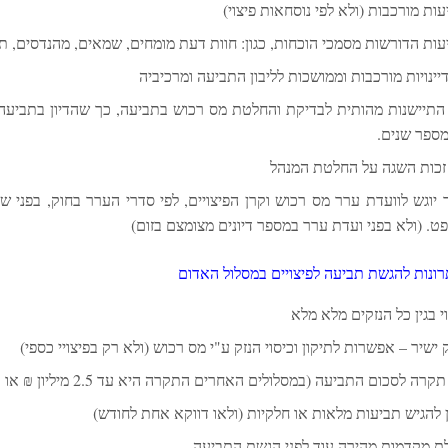
ות מורכבות (ולא לפי נוסחאות פיצוי)
עות הדורשות מסמכי הוכחות, כגון: חוות דעת מומחים, שמאים, מהנדסים, ת
יינויות מורכבות וממושכות לליבון התביעה ומרכיביה
 התיישנות מהותית לבדיקת והחלטת מס רכוש בתביעה, כך שהדיון בתביעה 
מספר שנים.
 זכות השגה על החלטת המנהל
 יוגש לוועדת ערר מס רכוש וקרן הפיצויים, לפי סדרי הערר בחוק, בפני של
ט. (ולא בפני ועדת ערר במספר דיונים מצומצם בזום)
רונות להגשת תביעה לפיצויים במסלול האדום
י בגין כל הנזקים מלא מלא
 ישיר – אפשרות לתיקון וכיסוי הנזק ע"י מס רכוש (ולא רק בפיצויי כספי)
קרה לסכום התביעה (במסלולים האחרים התקרה היא עד 2.5 מיליון ₪ או 3 מיליון ₪ במסלול חקלאות)
ן להגיש תביעות מלאות או חלקיות (ולאו דווקא אחת לחודש)
ת מקדמות מהירה עוד לפני הגשת התביעה