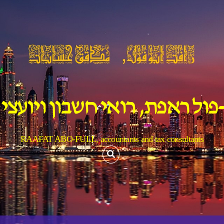
פול ראפת, רואי חשבון ויועצי
RAAFAT ABO-FULL, accountants and tax consultants