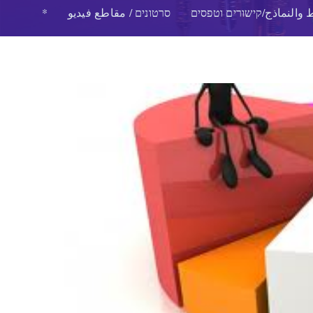
 والنماذج/קישורים וטפסים
סרטונים / مقاطع فيديو
*