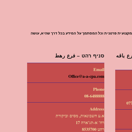
עת מקצועית פרטנית וכל המסתמך על המידע בכל דרך שהיא, עושה
 باقه
סניף רהט – فرع رهط
Email
Office@a-a-cpa.com
Phone
08-6488888
Address
א.ע חשבונאות, מסים וביקורת
רח' א-תג'ארה 17
רהט 8535700