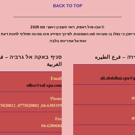
BACK TO TOP
©
אבו-פול ראפת, רואי חשבון ויועצי מס
2026
יתכן כי נפלו בו טעויות ו/או השמטות. לפיכך המידע אינו מהווה תחליף לחוות ד
זאת על אחריותו בלבד.
רה – فرع الطيره
סניף באקה אל גרביה – فرع
الغربية
ali.abdelhai.cpa@
Email
office@raf-cpa.com
0
Phone
04-6385359, 0775020802, 0775020812
0
Fax
04-6280684