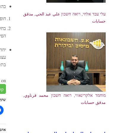
בהתאם לסעיף 10 (
עלי עבד אלחי, רואה חשבון علي عبد الحي, مدقق
חופשה ללא 
حسابات
הפי
עצם
בתק
 on:
pp
מוחמד אלקרינאווי, רואה חשבון محمد قرناوي,
שתף
مدقق حسابات
אהבת