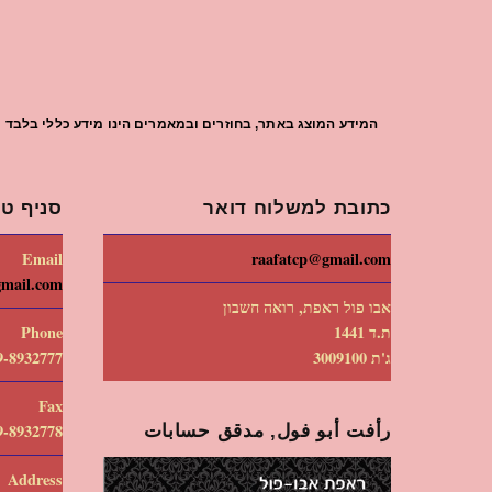
המידע המוצג באתר, בחוזרים ובמאמרים הינו מידע כללי בלבד וי
כתובת למשלוח דואר
סניף טי
Email
raafatcp@gmail.com
gmail.com
אבו פול ראפת, רואה חשבון
ת.ד 1441
Phone
ג'ת 3009100
9-8932777
Fax
رأفت أبو فول, مدقق حسابات
9-8932778
Address