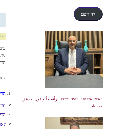
דואר
אלקטרוני
להירשם
025
עוב
נית
הרי
צעד
הרש
ראפת אבו פול, רואה חשבון رأفت أبو فول, مدقق
הרש
حسابات
הרש
לאת