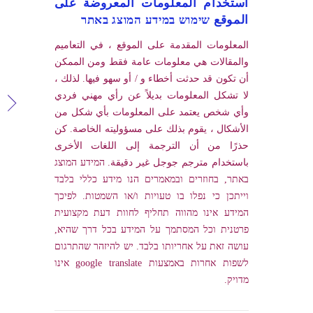
استخدام المعلومات المعروضة على
الموقع שימוש במידע המוצג באתר
المعلومات المقدمة على الموقع ، في التعاميم
والمقالات هي معلومات عامة فقط ومن الممكن
أن تكون قد حدثت أخطاء و / أو سهو فيها. لذلك ،
لا تشكل المعلومات بديلاً عن رأي مهني فردي
وأي شخص يعتمد على المعلومات بأي شكل من
الأشكال ، يقوم بذلك على مسؤوليته الخاصة. كن
حذرًا من أن الترجمة إلى اللغات الأخرى
باستخدام مترجم جوجل غير دقيقة. המידע המוצג
באתר, בחוזרים ובמאמרים הנו מידע כללי בלבד
וייתכן כי נפלו בו טעויות ו/או השמטות. לפיכך
המידע אינו מהווה תחליף לחוות דעת מקצועית
פרטנית וכל המסתמך על המידע בכל דרך שהיא,
עושה זאת על אחריותו בלבד. יש להיזהר שהתרגום
לשפות אחרות באמצעות google translate אינו
מדויק.