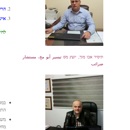
הרש
איש
לחץ
תיסיר אבו מוך, יועץ מס تيسير أبو مخ، مستشار
ضرائب
במה
התל
משמ
מחל