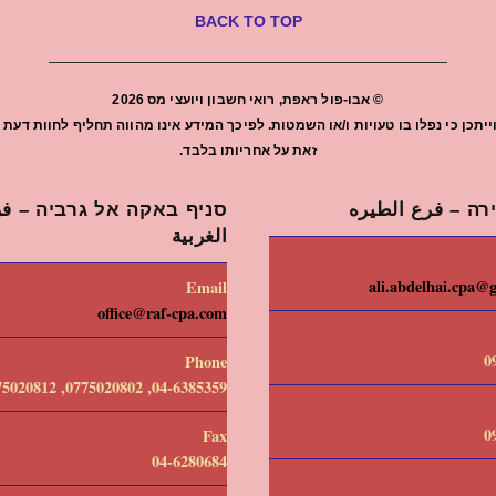
BACK TO TOP
©
אבו-פול ראפת, רואי חשבון ויועצי מס
2026
יתכן כי נפלו בו טעויות ו/או השמטות. לפיכך המידע אינו מהווה תחליף לחוות ד
זאת על אחריותו בלבד.
רה – فرع الطيره
סניף באקה אל גרביה – فرع
الغربية
ali.abdelhai.cpa@
Email
office@raf-cpa.com
0
Phone
04-6385359, 0775020802, 0775020812
0
Fax
04-6280684