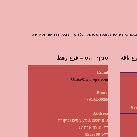
עת מקצועית פרטנית וכל המסתמך על המידע בכל דרך שהיא, עושה
 باقه
סניף רהט – فرع رهط
Email
Office@a-a-cpa.com
Phone
08-6488888
Address
א.ע חשבונאות, מסים וביקורת
רח' א-תג'ארה 17
רהט 8535700