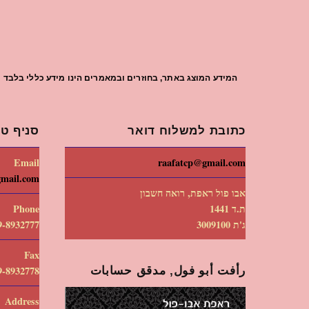
המידע המוצג באתר, בחוזרים ובמאמרים הינו מידע כללי בלבד וי
כתובת למשלוח דואר
סניף טי
Email
raafatcp@gmail.com
gmail.com
אבו פול ראפת, רואה חשבון
ת.ד 1441
Phone
ג'ת 3009100
9-8932777
Fax
رأفت أبو فول, مدقق حسابات
9-8932778
Address