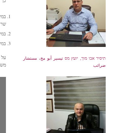
כך 
במי
שרכ
במי
במי
על 
תיסיר אבו מוך, יועץ מס تيسير أبو مخ، مستشار
משו
ضرائب