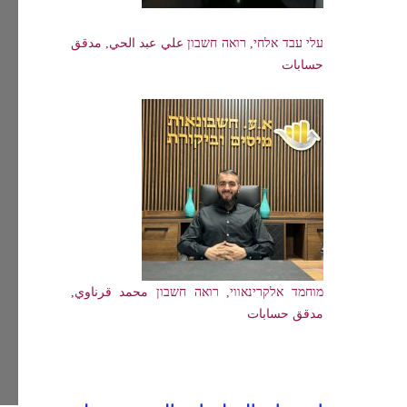
עלי עבד אלחי, רואה חשבון علي عبد الحي, مدقق
حسابات
מוחמד אלקרינאווי, רואה חשבון محمد قرناوي,
مدقق حسابات