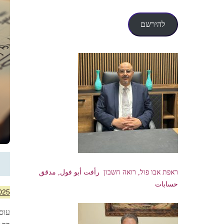
דואר
אלקטרוני
להירשם
ראפת אבו פול, רואה חשבון رأفت أبو فول, مدقق
حسابات
025
עוס