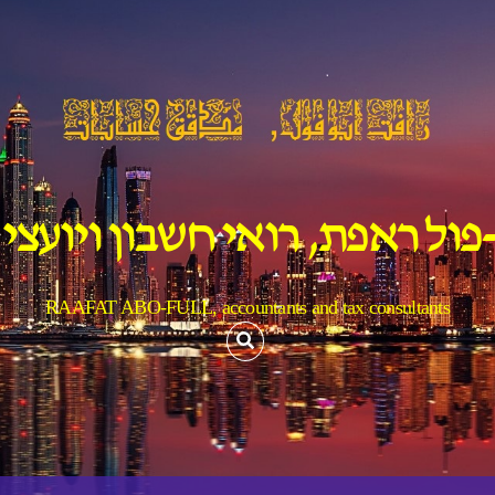
פול ראפת, רואי חשבון ויועצי
RAAFAT ABO-FULL, accountants and tax consultants