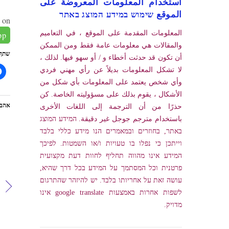
استخدام المعلومات المعروضة على
الموقع שימוש במידע המוצג באתר
 on:
المعلومات المقدمة على الموقع ، في التعاميم
pp
والمقالات هي معلومات عامة فقط ومن الممكن
שתף
أن تكون قد حدثت أخطاء و / أو سهو فيها. لذلك ،
لا تشكل المعلومات بديلاً عن رأي مهني فردي
وأي شخص يعتمد على المعلومات بأي شكل من
الأشكال ، يقوم بذلك على مسؤوليته الخاصة. كن
אהבת
حذرًا من أن الترجمة إلى اللغات الأخرى
باستخدام مترجم جوجل غير دقيقة. המידע המוצג
באתר, בחוזרים ובמאמרים הנו מידע כללי בלבד
וייתכן כי נפלו בו טעויות ו/או השמטות. לפיכך
המידע אינו מהווה תחליף לחוות דעת מקצועית
פרטנית וכל המסתמך על המידע בכל דרך שהיא,
עושה זאת על אחריותו בלבד. יש להיזהר שהתרגום
לשפות אחרות באמצעות google translate אינו
מדויק.