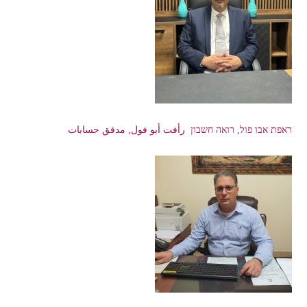
ראפת אבו פול, רואה חשבון رأفت أبو فول, مدقق حسابات