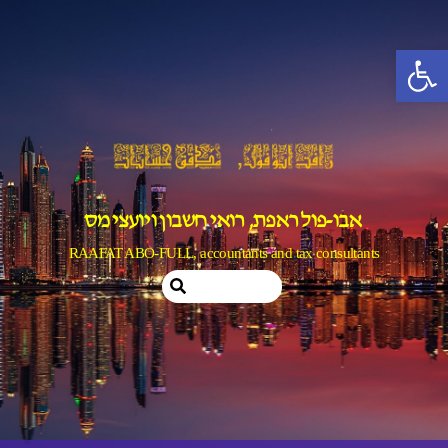
Ski
t
פתח סרגל נגישות
conten
אבו-פול ראפת, רואי חשבון ויועצי מס
RAAFAT ABO-FULL, accountants and tax consultants