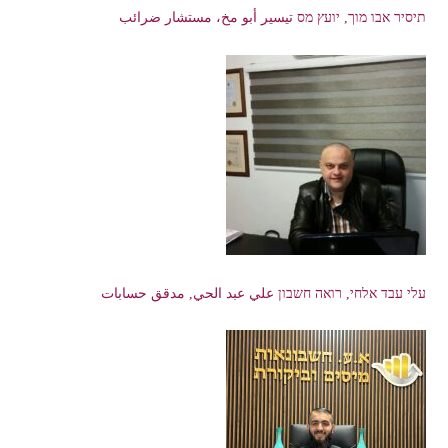
תיסיר אבו מוך, יועץ מס تيسير أبو مخ، مستشار ضرائب
עלי עבד אלחי, רואה חשבון علي عبد الحي, مدقق حسابات