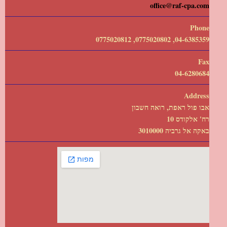
office@raf-cpa.com
Phone
04-6385359, 0775020802, 0775020812
Fax
04-6280684
Address
אבו פול ראפת, רואה חשבון
רח' אלקודס 10
באקה אל גרביה 3010000