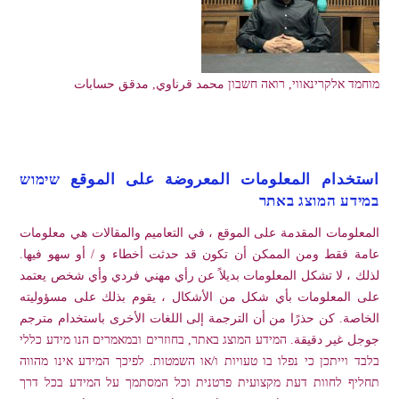
מוחמד אלקרינאווי, רואה חשבון محمد قرناوي, مدقق حسابات
استخدام المعلومات المعروضة على الموقع שימוש
במידע המוצג באתר
المعلومات المقدمة على الموقع ، في التعاميم والمقالات هي معلومات
عامة فقط ومن الممكن أن تكون قد حدثت أخطاء و / أو سهو فيها.
لذلك ، لا تشكل المعلومات بديلاً عن رأي مهني فردي وأي شخص يعتمد
على المعلومات بأي شكل من الأشكال ، يقوم بذلك على مسؤوليته
الخاصة. كن حذرًا من أن الترجمة إلى اللغات الأخرى باستخدام مترجم
جوجل غير دقيقة. המידע המוצג באתר, בחוזרים ובמאמרים הנו מידע כללי
בלבד וייתכן כי נפלו בו טעויות ו/או השמטות. לפיכך המידע אינו מהווה
תחליף לחוות דעת מקצועית פרטנית וכל המסתמך על המידע בכל דרך