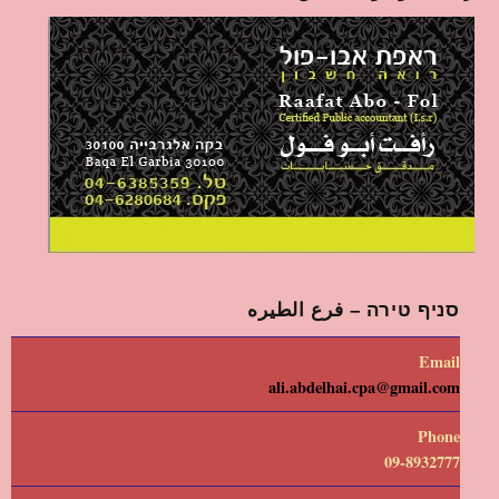
סניף טירה – فرع الطيره
Email
ali.abdelhai.cpa@gmail.com
Phone
09-8932777