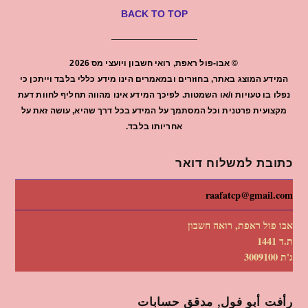
BACK TO TOP
©
אבו-פול ראפת, רואי חשבון ויועצי מס
2026
המידע המוצג באתר, בחוזרים ובמאמרים הינו מידע כללי בלבד וייתכן כי
נפלו בו טעויות ו/או השמטות. לפיכך המידע אינו מהווה תחליף לחוות דעת
מקצועית פרטנית וכל המסתמך על המידע בכל דרך שהיא, עושה זאת על
אחריותו בלבד.
כתובת למשלוח דואר
raafatcp@gmail.com
אבו פול ראפת, רואה חשבון
ת.ד 1441
ג'ת 3009100
رأفت أبو فول, مدقق حسابات