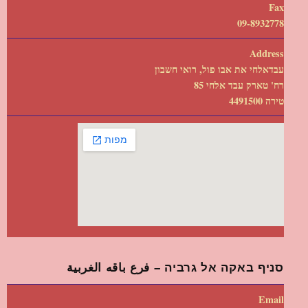
Fax
09-8932778
Address
עבדאלחי את אבו פול, רואי חשבון
רח' טארק עבד אלחי 85
טירה 4491500
סניף באקה אל גרביה – فرع باقه الغربية
Email