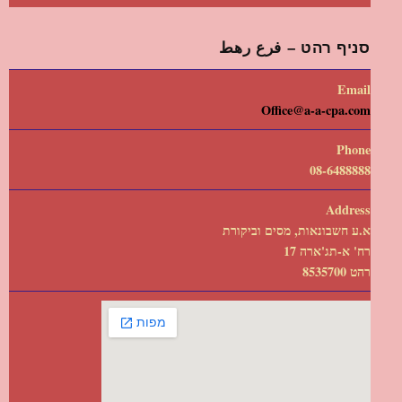
סניף רהט – فرع رهط
Email
Office@a-a-cpa.com
Phone
08-6488888
Address
א.ע חשבונאות, מסים וביקורת
רח' א-תג'ארה 17
רהט 8535700