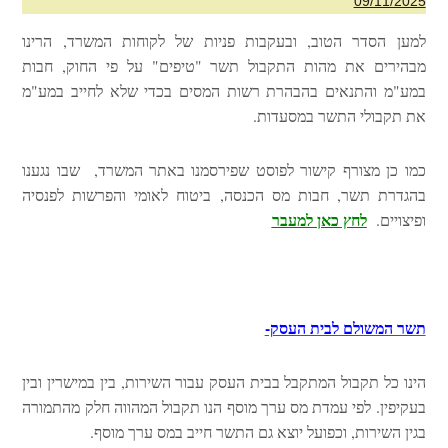
09/11/2025
למען הסדר הטוב, ובעקבות פניות של לקוחות המשרד, הרינו
מבהירים את מהות התקבול תשר "טיפים" על פי החוק, חבות
במע"מ והתנאים בהבהרת רשות המסים בכדי שלא לחייב במע"מ
את תקבולי התשר במסעדות.
כמו כן מצורף קישור לפוסט שפירסמנו באתר המשרד, שבו נגענו
בהגדרת תשר, חבות מס הכנסה, ביטוח לאומי והפרשות לפנסיה
לחץ כאן למעבר
ופיצויים.
תשר המשולם לבית העסק-
הינו כל תקבול המתקבל בבית העסק עבור השירות, בין במישרין ובין
בעקיפין. לפי עמדת מס ערך מוסף הנו תקבול המהווה חלק מהתמורה
בגין השירות, וכפועל יוצא גם התשר חייב במס ערך מוסף.