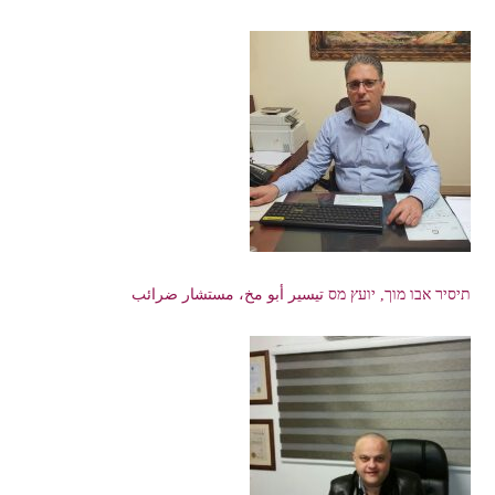
תיסיר אבו מוך, יועץ מס تيسير أبو مخ، مستشار ضرائب