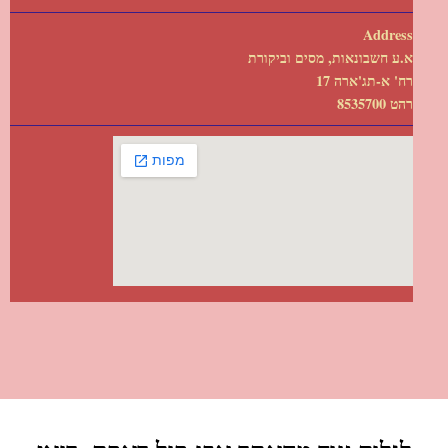
Address
א.ע חשבונאות, מסים וביקורת
רח' א-תג'ארה 17
רהט 8535700