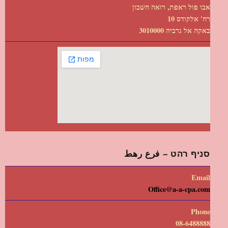
אבו פול ראפת, רואה חשבון
רח' אלקודס 10
באקה אל גרביה 3010000
סניף רהט – فرع رهط
Email
Office@a-a-cpa.com
Phone
08-6488888