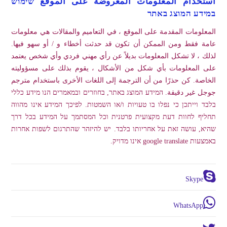
استخدام المعلومات المعروضة على الموقع שימוש
במידע המוצג באתר
المعلومات المقدمة على الموقع ، في التعاميم والمقالات هي معلومات
عامة فقط ومن الممكن أن تكون قد حدثت أخطاء و / أو سهو فيها.
لذلك ، لا تشكل المعلومات بديلاً عن رأي مهني فردي وأي شخص يعتمد
على المعلومات بأي شكل من الأشكال ، يقوم بذلك على مسؤوليته
الخاصة. كن حذرًا من أن الترجمة إلى اللغات الأخرى باستخدام مترجم
جوجل غير دقيقة. המידע המוצג באתר, בחוזרים ובמאמרים הנו מידע כללי
בלבד וייתכן כי נפלו בו טעויות ו/או השמטות. לפיכך המידע אינו מהווה
תחליף לחוות דעת מקצועית פרטנית וכל המסתמך על המידע בכל דרך
שהיא, עושה זאת על אחריותו בלבד. יש להיזהר שהתרגום לשפות אחרות
באמצעות google translate אינו מדויק.
Skype
WhatsApp