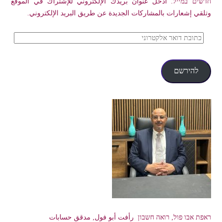
חדשים במייל. أدخل عنوان بريدك الإلكتروني للإشتراك في الموقع
وتلقي إشعارات بالمشاركات الجديدة عن طريق البريد الإلكتروني.
כתובת
דואר
אלקטרוני
להירשם
ראפת אבו פול, רואה חשבון رأفت أبو فول, مدقق حسابات