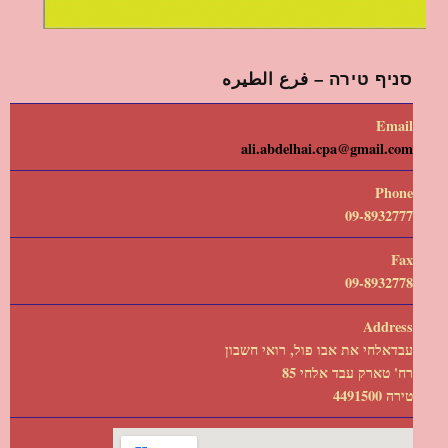
סניף טירה – فرع الطيره
Email
ali.abdelhai.cpa@gmail.com
Phone
09-8932777
Fax
09-8932778
Address
עבדאלחי את אבו פול, רואי חשבון
רח' טארק עבד אלחי 85
טירה 4491500