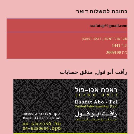
כתובת למשלוח דואר
raafatcp@gmail.com
אבו פול ראפת, רואה חשבון
ת.ד 1441
ג'ת 3009100
رأفت أبو فول, مدقق حسابات