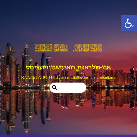
Ski
t
פתח סרגל נגישות
conten
אבו-פול ראפת, רואי חשבון ויועצי מס
RAAFAT ABO-FULL, accountants and tax consultants