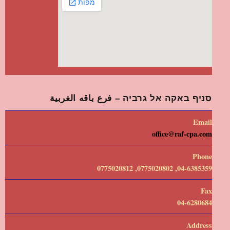
סניף באקה אל גרביה – فرع باقه الغربية
Email
office@raf-cpa.com
Phone
04-6385359, 0775020802, 0775020812
Fax
04-6280684
Address