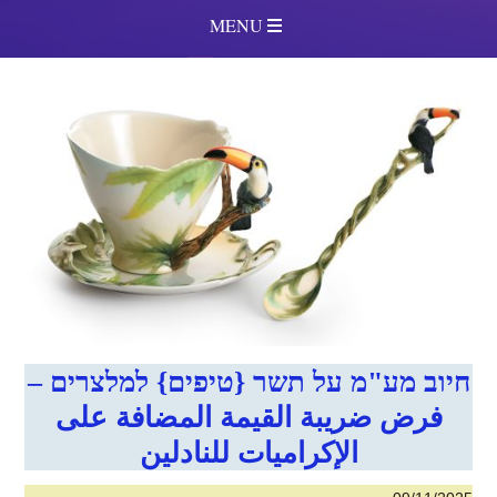
MENU
חיוב מע"מ על תשר {טיפים} למלצרים –
فرض ضريبة القيمة المضافة على
الإكراميات للنادلين