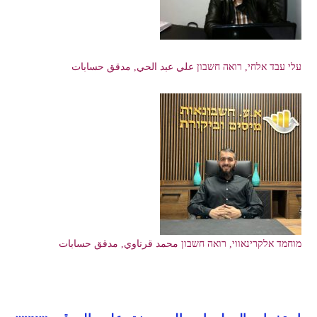
עלי עבד אלחי, רואה חשבון علي عبد الحي, مدقق حسابات
מוחמד אלקרינאווי, רואה חשבון محمد قرناوي, مدقق حسابات