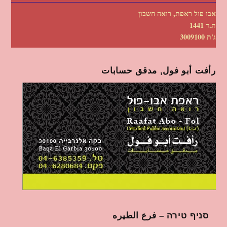
אבו פול ראפת, רואה חשבון
ת.ד 1441
ג'ת 3009100
رأفت أبو فول, مدقق حسابات
סניף טירה – فرع الطيره