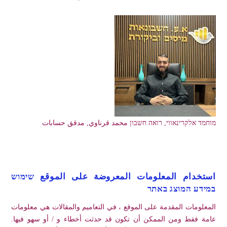
מוחמד אלקרינאווי, רואה חשבון محمد قرناوي, مدقق حسابات
استخدام المعلومات المعروضة على الموقع שימוש
במידע המוצג באתר
المعلومات المقدمة على الموقع ، في التعاميم والمقالات هي معلومات
عامة فقط ومن الممكن أن تكون قد حدثت أخطاء و / أو سهو فيها.