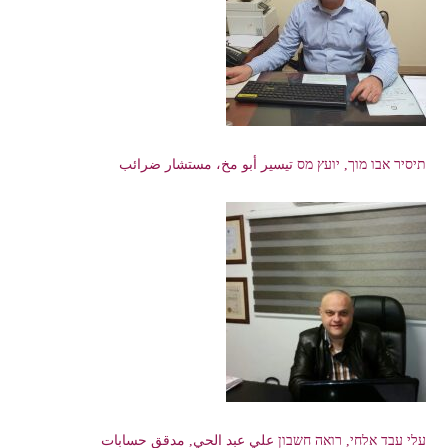
תיסיר אבו מוך, יועץ מס تيسير أبو مخ، مستشار ضرائب
עלי עבד אלחי, רואה חשבון علي عبد الحي, مدقق حسابات