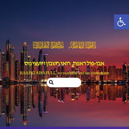
Ski
t
פתח סרגל נגישות
conten
אבו-פול ראפת, רואי חשבון ויועצי מס
RAAFAT ABO-FULL, accountants and tax consultants