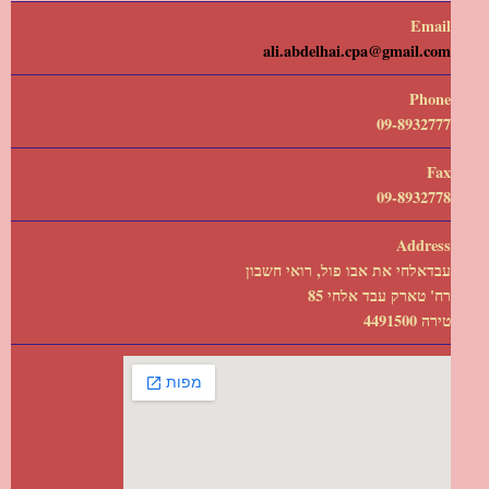
Email
ali.abdelhai.cpa@gmail.com
Phone
09-8932777
Fax
09-8932778
Address
עבדאלחי את אבו פול, רואי חשבון
רח' טארק עבד אלחי 85
טירה 4491500