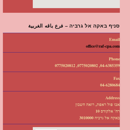
סניף באקה אל גרביה – فرع باقه الغربية
Email
office@raf-cpa.com
Phone
04-6385359, 0775020802, 0775020812
Fax
04-6280684
Address
אבו פול ראפת, רואה חשבון
רח' אלקודס 10
באקה אל גרביה 3010000