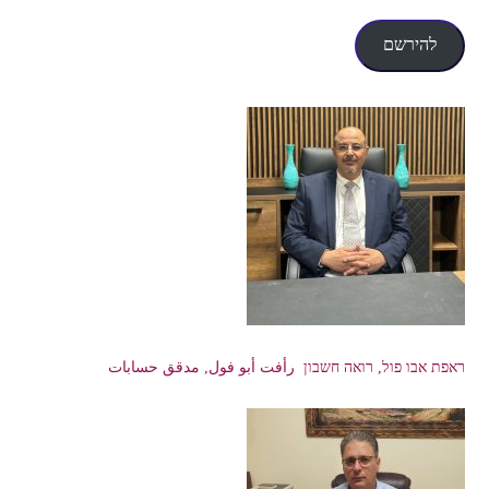
אלקטרוני
להירשם
ראפת אבו פול, רואה חשבון رأفت أبو فول, مدقق حسابات