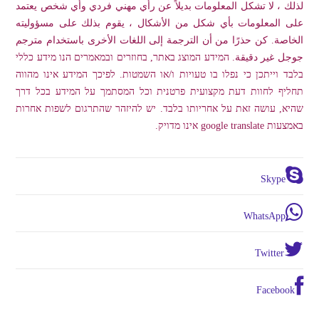
لذلك ، لا تشكل المعلومات بديلاً عن رأي مهني فردي وأي شخص يعتمد
على المعلومات بأي شكل من الأشكال ، يقوم بذلك على مسؤوليته
الخاصة. كن حذرًا من أن الترجمة إلى اللغات الأخرى باستخدام مترجم
جوجل غير دقيقة. המידע המוצג באתר, בחוזרים ובמאמרים הנו מידע כללי
בלבד וייתכן כי נפלו בו טעויות ו/או השמטות. לפיכך המידע אינו מהווה
תחליף לחוות דעת מקצועית פרטנית וכל המסתמך על המידע בכל דרך
שהיא, עושה זאת על אחריותו בלבד. יש להיזהר שהתרגום לשפות אחרות
באמצעות google translate אינו מדויק.
Skype
WhatsApp
Twitter
Facebook