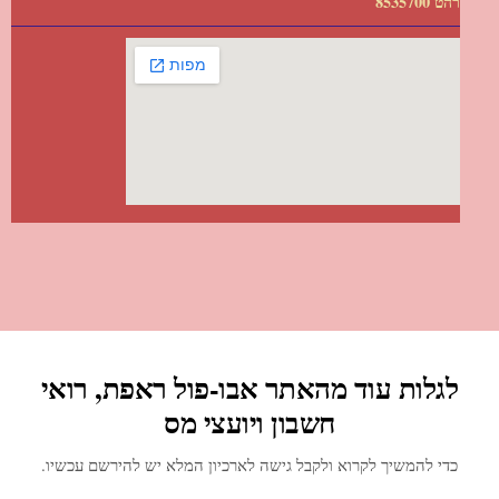
רהט 8535700
לגלות עוד מהאתר אבו-פול ראפת, רואי
חשבון ויועצי מס
כדי להמשיך לקרוא ולקבל גישה לארכיון המלא יש להירשם עכשיו.