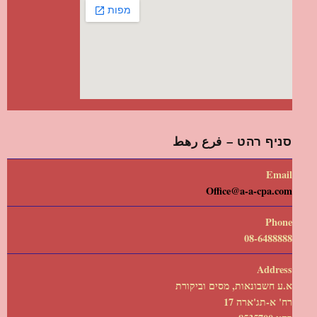
סניף רהט – فرع رهط
Email
Office@a-a-cpa.com
Phone
08-6488888
Address
א.ע חשבונאות, מסים וביקורת
רח' א-תג'ארה 17