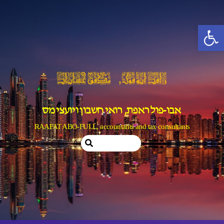
Ski
t
פתח סרגל נגישות
conten
אבו-פול ראפת, רואי חשבון ויועצי מס
RAAFAT ABO-FULL, accountants and tax consultants