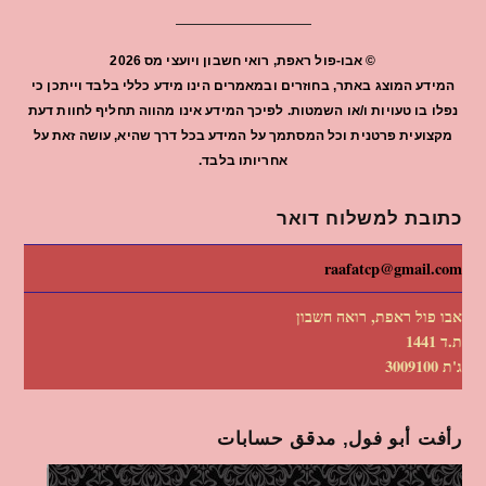
©
אבו-פול ראפת, רואי חשבון ויועצי מס
2026
המידע המוצג באתר, בחוזרים ובמאמרים הינו מידע כללי בלבד וייתכן כי
נפלו בו טעויות ו/או השמטות. לפיכך המידע אינו מהווה תחליף לחוות דעת
מקצועית פרטנית וכל המסתמך על המידע בכל דרך שהיא, עושה זאת על
אחריותו בלבד.
כתובת למשלוח דואר
raafatcp@gmail.com
אבו פול ראפת, רואה חשבון
ת.ד 1441
ג'ת 3009100
رأفت أبو فول, مدقق حسابات