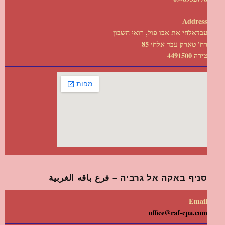
Address
עבדאלחי את אבו פול, רואי חשבון
רח' טארק עבד אלחי 85
טירה 4491500
סניף באקה אל גרביה – فرع باقه الغربية
Email
office@raf-cpa.com