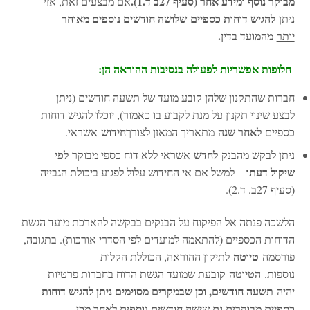
מבוקר נוסף ומידע אחר (סעיף 27ב ד.1).
אם מבצעים זאת, אזי
להגיש דוחות כספיים
שלושה חודשים נוספים מאוחר
ניתן
יותר
מהמועד בדין.
חלופות אפשריות לפעולה בנסיבות ההוראה הן:
חברות שהתקנון שלהן קובע מועד של תשעה חודשים (ניתן
לבצע שינוי תקנון על מנת לקבוע בו כאמור), יוכלו להגיש דוחות
לאחר שנה
חידוש
כספיים
מתאריך המאזן לצורך
אשראי.
לחדש
לפי
ניתן לבקש מהבנק
אשראי ללא דוח כספי מבוקר
שיקול דעתו
– למשל אם אי החידוש עלול לפגוע ביכולת הגבייה
(סעיף 27ב. ד.2).
הלשכה פנתה אל הפיקוח על הבנקים בבקשה להארכת מועד הגשת
הדוחות הכספיים (להתאמה למועדים לפי הסדרי אורכות). בתגובה,
טיוטה
פורסמה
לתיקון ההוראה, הכוללת הקלות
הטיוטה
נוספות.
קובעת שמועד הגשת הדוח בחברות פרטיות
תשעה חודשים, וכן שבמקרים מסוימים ניתן להגיש דוחות
יהיה
כספיים מבוקרים גם שישה חודשים נוספים לאחר מכן.