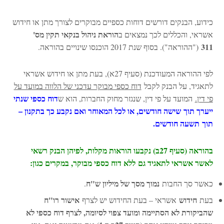
כידוע, הבנקים דורשים דוחות כספיים מבוקרים לצורך מתן או חידוש
הוראת ניהול בנקאי תקין מס'
אשראי, והכללים לכך נמצאים ב
311
("ההוראה"). בסוף שנת 2017 הוכנסו שינויים בהוראה.
לפי ההוראה המעודכנת (סעיף 27א), בעת מתן או חידוש אשראי
לתאגיד, על הבנק לקבל
דוח כספי מבוקר עדכני של הלווה במועד על
דוח כספי שנתי
פי דין.
המועד על פי דין, שנגזר מחוק החברות, הוא ש
ייערך תוך שישה חודשים, או לכל המאוחר ואם נקבע כך בתקנון –
תוך תשעה חודשים.
בהוראה (סעיף 27ב) נקבעו הוראות מקלות, לפיהן הבנק רשאי
לאשר אשראי לתאגיד גם ללא דוח כספי מבוקר, במקרים כגון:
נמוך מסך של מיליון ש"ח
כאשר סך החבות
.
חידוש
אישור רו"ח
בעת
אשראי – בעת החידוש יש לצרף
שהביקורת לא הסתיימה ומועד צפוי לסיומה, לצרף דוח כספי לא