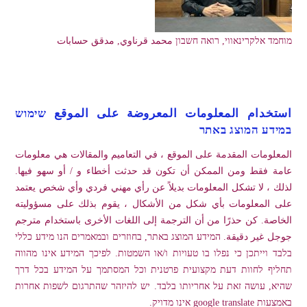
מוחמד אלקרינאווי, רואה חשבון محمد قرناوي, مدقق حسابات
استخدام المعلومات المعروضة على الموقع שימוש
במידע המוצג באתר
المعلومات المقدمة على الموقع ، في التعاميم والمقالات هي معلومات
عامة فقط ومن الممكن أن تكون قد حدثت أخطاء و / أو سهو فيها.
لذلك ، لا تشكل المعلومات بديلاً عن رأي مهني فردي وأي شخص يعتمد
على المعلومات بأي شكل من الأشكال ، يقوم بذلك على مسؤوليته
الخاصة. كن حذرًا من أن الترجمة إلى اللغات الأخرى باستخدام مترجم
جوجل غير دقيقة. המידע המוצג באתר, בחוזרים ובמאמרים הנו מידע כללי
בלבד וייתכן כי נפלו בו טעויות ו/או השמטות. לפיכך המידע אינו מהווה
תחליף לחוות דעת מקצועית פרטנית וכל המסתמך על המידע בכל דרך
שהיא, עושה זאת על אחריותו בלבד. יש להיזהר שהתרגום לשפות אחרות
באמצעות google translate אינו מדויק.