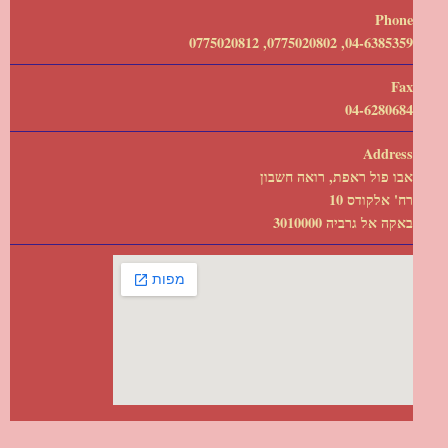
Phone
04-6385359, 0775020802, 0775020812
Fax
04-6280684
Address
אבו פול ראפת, רואה חשבון
רח' אלקודס 10
באקה אל גרביה 3010000