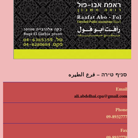
סניף טירה – فرع الطيره
Email
ali.abdelhai.cpa@gmail.com
Phone
09-8932777
Fax
09-8932778