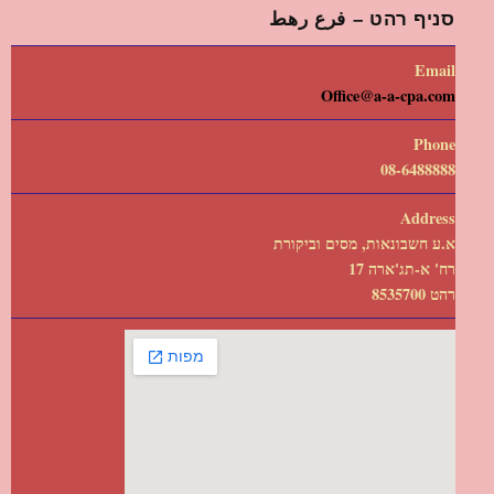
סניף רהט – فرع رهط
Email
Office@a-a-cpa.com
Phone
08-6488888
Address
א.ע חשבונאות, מסים וביקורת
רח' א-תג'ארה 17
רהט 8535700