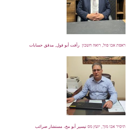
ראפת אבו פול, רואה חשבון رأفت أبو فول, مدقق حسابات
תיסיר אבו מוך, יועץ מס تيسير أبو مخ، مستشار ضرائب