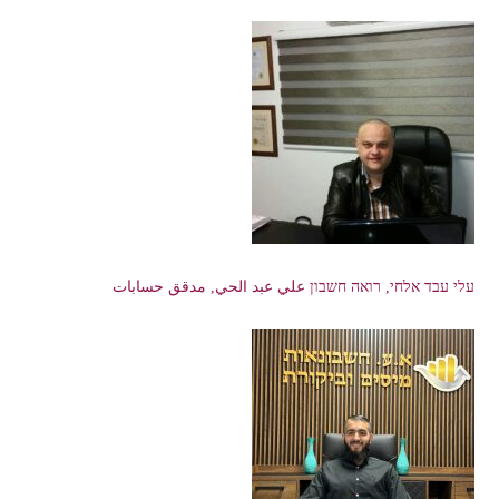
עלי עבד אלחי, רואה חשבון علي عبد الحي, مدقق حسابات