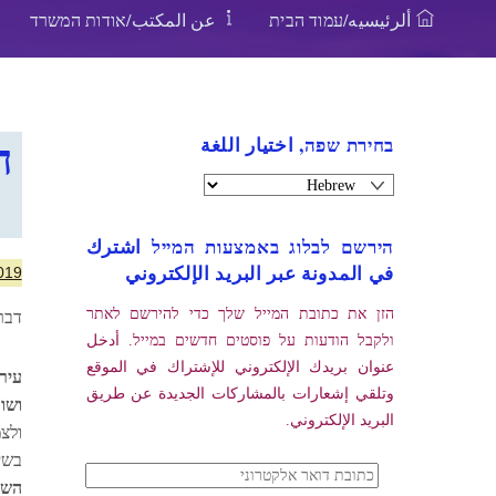
ألرئيسيه/עמוד הבית
عن المكتب/אודות המשרד
בחירת שפה, اختيار اللغة
ח
הירשם לבלוג באמצעות המייל اشترك
في المدونة عبر البريد الإلكتروني
019
הזן את כתובת המייל שלך כדי להירשם לאתר
דבר
ולקבל הודעות על פוסטים חדשים במייל. أدخل
عنوان بريدك الإلكتروني للإشتراك في الموقع
עיר
وتلقي إشعارات بالمشاركات الجديدة عن طريق
ושו
البريد الإلكتروني.
ולצ
בשי
כתובת
השנ