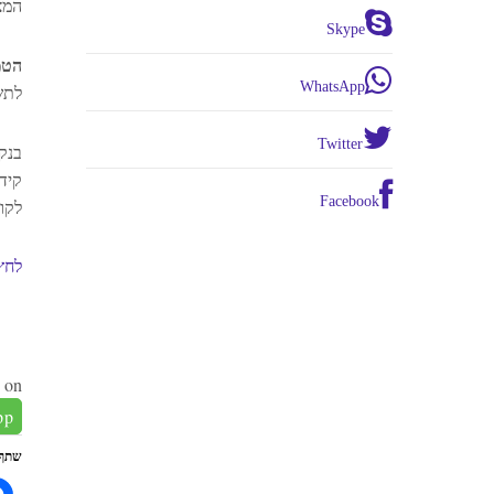
המצט
Skype
הטמ
WhatsApp
לתש
Twitter
בנק
קיד
Facebook
לקורא
לחץ
 on:
pp
שתף