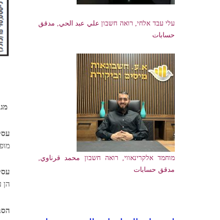
עלי עבד אלחי, רואה חשבון علي عبد الحي, مدقق
حسابات
מגב
עסק
מופ
מוחמד אלקרינאווי, רואה חשבון محمد قرناوي,
مدقق حسابات
עסק
הן 
הסב