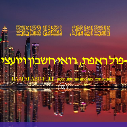
פול ראפת, רואי חשבון ויועצי
RAAFAT ABO-FULL, accountants and tax consultants