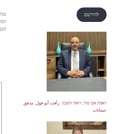
דואר
אלקטרוני
בנק
להירשם
המת
הגב
ראפת אבו פול, רואה חשבון رأفت أبو فول, مدقق
حسابات