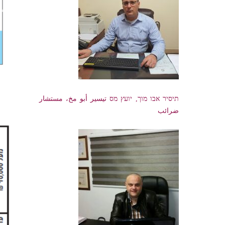
תיסיר אבו מוך, יועץ מס تيسير أبو مخ، مستشار
ضرائب