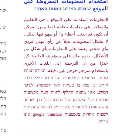
استخدام المعلومات المعروضة على
الموقع שימוש במידע המוצג באתר
שיק 
المعلومات المقدمة على الموقع ، في التعاميم
שינ
والمقالات هي معلومات عامة فقط ومن الممكن
أن تكون قد حدثت أخطاء و / أو سهو فيها. لذلك ،
لا تشكل المعلومات بديلاً عن رأي مهني فردي
وأي شخص يعتمد على المعلومات بأي شكل من
גב 
الأشكال ، يقوم بذلك على مسؤوليته الخاصة. كن
ואש
حذرًا من أن الترجمة إلى اللغات الأخرى
باستخدام مترجم جوجل غير دقيقة. המידע המוצג
באתר, בחוזרים ובמאמרים הנו מידע כללי בלבד
וייתכן כי נפלו בו טעויות ו/או השמטות. לפיכך
במה
המידע אינו מהווה תחליף לחוות דעת מקצועית
חלו
פרטנית וכל המסתמך על המידע בכל דרך שהיא,
החס
עושה זאת על אחריותו בלבד. יש להיזהר שהתרגום
העס
לשפות אחרות באמצעות google translate אינו
מדויק.