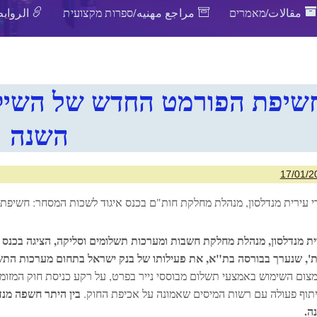
مقالات/מאמרים
مراجع مهنيه/ספרות מקצועית
الروابط
שיפת הפורמט החדש של השיק 
השנה
17/01/2
י עירית מנדלסון, מנהלת מחלקת חות"ם בכנס איגוד לשכות המסחר: חשיפת
ית מנדלסון, מנהלת מחלקת חשבות ומערכות תשלומים וסליקה, הציגה בכנס ש
ת', שנערך בבורסה בת"א, את פעילותו של בנק ישראל בתחום מערכות התש
מצום השימוש באמצעי תשלום מבוססי נייר בפרט, על רקע כניסת חוק המזומ
בין היתר חשפה מנ
תוף פעולה עם רשות המיסים שאמונה על אכיפת החוק.
ה.