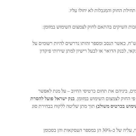
חילת החוק והמגבלות לא יחולו עליו.
סבות השיקים בהתאם לחוק לצמצום השימוש במזומן:
תרת הסבה אחת בלבד בין לקוחות פרטיים/בתי עסק – בסכום שמעל 10,000 ש"ח, כאשר הנסב ומספר זהותו נדרשים להיות רשומים על
, לבנק הדואר או לבעל רישיון למתן שירותי פיקדון
ים, ביניהם את תחום כרטיסי החיוב – על מנת לאפשר
בנק
ישראל
פועל
להסרת
פי החוק לצמצום השימוש במזומן.
(שימוש בכרטיס משולב)
תוך מתן שליטה ללקוח בבחירת סוג
בתוך כך אנו עדים לעליה ניכרת בשנים האחרונות בשימוש בכרטיסי החיוב המידי, עליה של כ-30% הן במספר העסקאות והן בסכומן