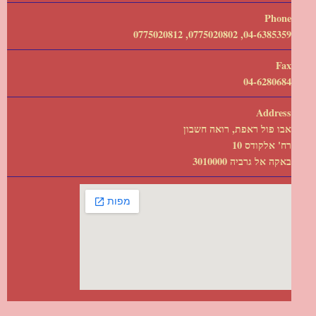
Phone
04-6385359, 0775020802, 0775020812
Fax
04-6280684
Address
אבו פול ראפת, רואה חשבון
רח' אלקודס 10
באקה אל גרביה 3010000