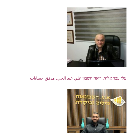
עלי עבד אלחי, רואה חשבון علي عبد الحي, مدقق حسابات