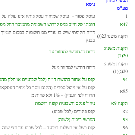
הסעיף בחוק
נושא
מע"מ
1
עוסק פטור – עוסק שמחזור עסקאותיו אינו עולה על
47א
חובתו של חייב במס לדרוש חשבונית מהמוכר החל מס
דו"ח תקופתי שיש בו עודף מס תשומות בסכום הנמוך מ
תקנה משנה23(ג)
בבנק
תקנות משנה:
דיווח דו-חודשי למחזור עד
20(ב)
תקנות משנה:
דיווח חודשי למחזור מעל
20(ג)(1)
94
קנס על אחור בהגשת דו"ח (לכל שבועיים או חלק מהם
קנס על אי ניהול ספרים (הקנס מסך כל מחיר העסקאו
95א
הרווח לפי העניין) – 1% ולא פחות מ
תקנה 9א
ניהול פנקס חשבונית קופה רושמת
2א
קנס פיגורים (לכל שבוע)
93
הפרשי ריבית (לשנה)
96
קנס בשל אי תשלום במועד – לכל שבוע עד חצי שנה