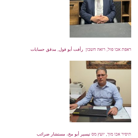
ראפת אבו פול, רואה חשבון رأفت أبو فول, مدقق حسابات
תיסיר אבו מוך, יועץ מס تيسير أبو مخ، مستشار ضرائب