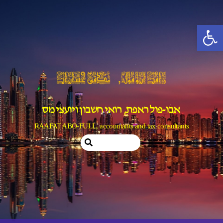
Ski
t
פתח סרגל נגישות
conten
אבו-פול ראפת, רואי חשבון ויועצי מס
RAAFAT ABO-FULL, accountants and tax consultants