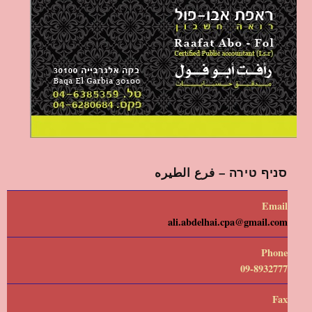
סניף טירה – فرع الطيره
Email
ali.abdelhai.cpa@gmail.com
Phone
09-8932777
Fax