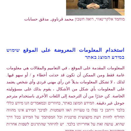
מוחמד אלקרינאווי, רואה חשבון محمد قرناوي, مدقق حسابات
استخدام المعلومات المعروضة على الموقع שימוש
במידע המוצג באתר
المعلومات المقدمة على الموقع ، في التعاميم والمقالات هي معلومات
عامة فقط ومن الممكن أن تكون قد حدثت أخطاء و / أو سهو فيها.
لذلك ، لا تشكل المعلومات بديلاً عن رأي مهني فردي وأي شخص يعتمد
على المعلومات بأي شكل من الأشكال ، يقوم بذلك على مسؤوليته
الخاصة. كن حذرًا من أن الترجمة إلى اللغات الأخرى باستخدام مترجم
جوجل غير دقيقة. המידע המוצג באתר, בחוזרים ובמאמרים הנו מידע כללי
בלבד וייתכן כי נפלו בו טעויות ו/או השמטות. לפיכך המידע אינו מהווה
תחליף לחוות דעת מקצועית פרטנית וכל המסתמך על המידע בכל דרך
שהיא, עושה זאת על אחריותו בלבד. יש להיזהר שהתרגום לשפות אחרות
באמצעות google translate אינו מדויק.