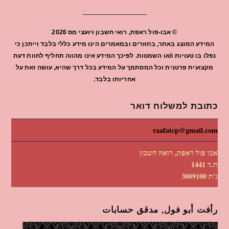
©
אבו-פול ראפת, רואי חשבון ויועצי מס
2026
המידע המוצג באתר, בחוזרים ובמאמרים הינו מידע כללי בלבד וייתכן כי
נפלו בו טעויות ו/או השמטות. לפיכך המידע אינו מהווה תחליף לחוות דעת
מקצועית פרטנית וכל המסתמך על המידע בכל דרך שהיא, עושה זאת על
אחריותו בלבד.
כתובת למשלוח דואר
raafatcp@gmail.com
אבו פול ראפת, רואה חשבון
ת.ד 1441
ג'ת 3009100
رأفت أبو فول, مدقق حسابات