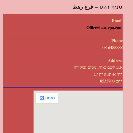
סניף רהט – فرع رهط
Email
Office@a-a-cpa.com
Phone
08-6488888
Address
א.ע חשבונאות, מסים וביקורת
רח' א-תג'ארה 17
רהט 8535700