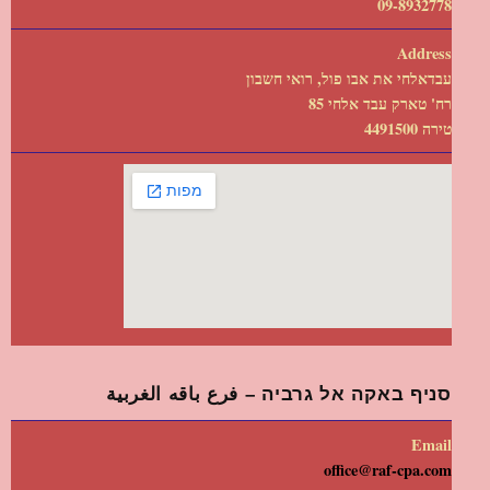
09-8932778
Address
עבדאלחי את אבו פול, רואי חשבון
רח' טארק עבד אלחי 85
טירה 4491500
סניף באקה אל גרביה – فرع باقه الغربية
Email
office@raf-cpa.com