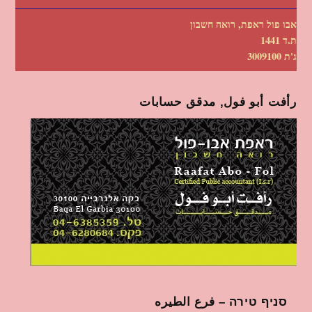
אבו פול ראפת, רואה חשבון
ת.ד 1441
ג'ת 3009100
رأفت أبو فول, مدقق حسابات
סניף טירה – فرع الطيره