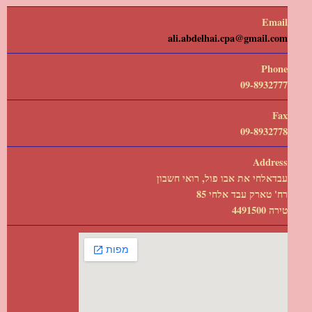
Email
ali.abdelhai.cpa@gmail.com
Phone
09-8932777
Fax
09-8932778
Address
עבדאלחי את אבו פול, רואי חשבון
רח' טארק עבד אלחי 85
טירה 4491500