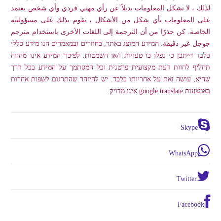
لذلك ، لا تشكل المعلومات بديلاً عن رأي مهني فردي وأي شخص يعتمد
على المعلومات بأي شكل من الأشكال ، يقوم بذلك على مسؤوليته
الخاصة. كن حذرًا من أن الترجمة إلى اللغات الأخرى باستخدام مترجم
جوجل غير دقيقة. המידע המוצג באתר, בחוזרים ובמאמרים הנו מידע כללי
בלבד וייתכן כי נפלו בו טעויות ו/או השמטות. לפיכך המידע אינו מהווה
תחליף לחוות דעת מקצועית פרטנית וכל המסתמך על המידע בכל דרך
שהיא, עושה זאת על אחריותו בלבד. יש להיזהר שהתרגום לשפות אחרות
באמצעות google translate אינו מדויק.
Skype
WhatsApp
Twitter
Facebook