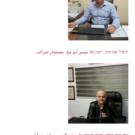
תיסיר אבו מוך, יועץ מס تيسير أبو مخ، مستشار ضرائب
עלי עבד אלחי, רואה חשבון علي عبد الحي, مدقق حسابات