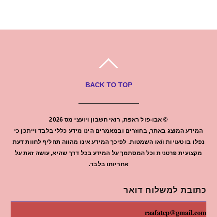
BACK TO TOP
©
אבו-פול ראפת, רואי חשבון ויועצי מס
2026
המידע המוצג באתר, בחוזרים ובמאמרים הינו מידע כללי בלבד וייתכן כי
נפלו בו טעויות ו/או השמטות. לפיכך המידע אינו מהווה תחליף לחוות דעת
מקצועית פרטנית וכל המסתמך על המידע בכל דרך שהיא, עושה זאת על
אחריותו בלבד.
כתובת למשלוח דואר
raafatcp@gmail.com