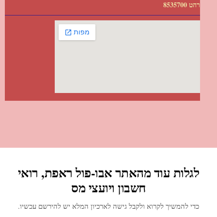
רהט 8535700
לגלות עוד מהאתר אבו-פול ראפת, רואי
חשבון ויועצי מס
כדי להמשיך לקרוא ולקבל גישה לארכיון המלא יש להירשם עכשיו.