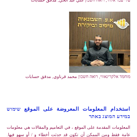
מוחמד אלקרינאווי, רואה חשבון محمد قرناوي, مدقق حسابات
استخدام المعلومات المعروضة على الموقع שימוש
במידע המוצג באתר
المعلومات المقدمة على الموقع ، في التعاميم والمقالات هي معلومات
عامة فقط ومن الممكن أن تكون قد حدثت أخطاء و / أو سهو فيها.