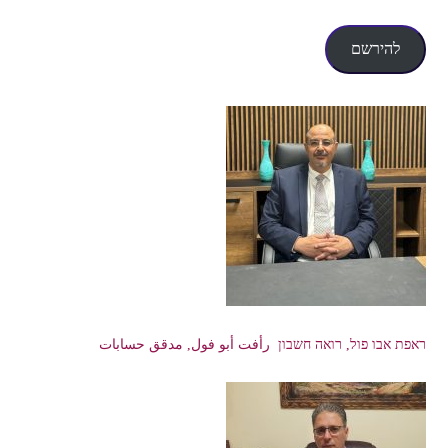
דואר
אלקטרוני
להירשם
ראפת אבו פול, רואה חשבון رأفت أبو فول, مدقق حسابات