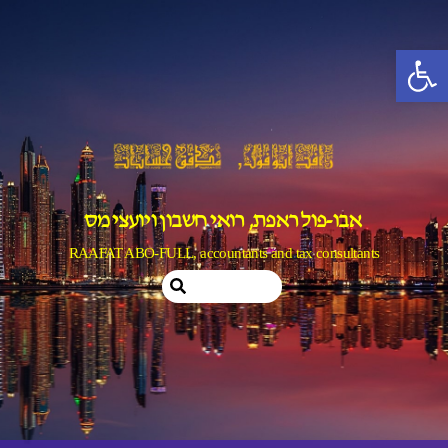
Ski
t
פתח סרגל נגישות
conten
אבו-פול ראפת, רואי חשבון ויועצי מס
RAAFAT ABO-FULL, accountants and tax consultants