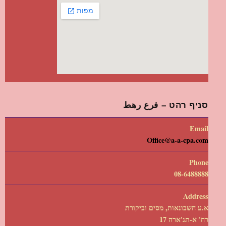
סניף רהט – فرع رهط
Email
Office@a-a-cpa.com
Phone
08-6488888
Address
א.ע חשבונאות, מסים וביקורת
רח' א-תג'ארה 17