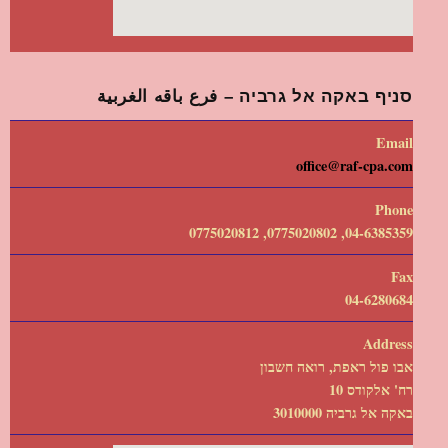
סניף באקה אל גרביה – فرع باقه الغربية
Email
office@raf-cpa.com
Phone
04-6385359, 0775020802, 0775020812
Fax
04-6280684
Address
אבו פול ראפת, רואה חשבון
רח' אלקודס 10
באקה אל גרביה 3010000