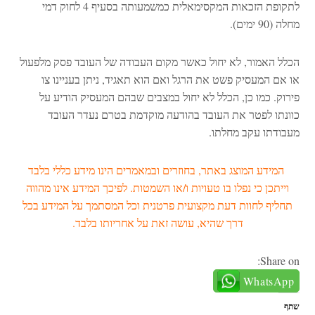
לתקופת הזכאות המקסימאלית כמשמעותה בסעיף 4 לחוק דמי
מחלה (90 ימים).
הכלל האמור, לא יחול כאשר מקום העבודה של העובד פסק מלפעול
או אם המעסיק פשט את הרגל ואם הוא תאגיד, ניתן בעניינו צו
פירוק. כמו כן, הכלל לא יחול במצבים שבהם המעסיק הודיע על
כוונתו לפטר את העובד בהודעה מוקדמת בטרם נעדר העובד
מעבודתו עקב מחלתו.
המידע המוצג באתר, בחוזרים ובמאמרים הינו מידע כללי בלבד
וייתכן כי נפלו בו טעויות ו/או השמטות. לפיכך המידע אינו מהווה
תחליף לחוות דעת מקצועית פרטנית וכל המסתמך על המידע בכל
דרך שהיא, עושה זאת על אחריותו בלבד.
Share on:
WhatsApp
שתף