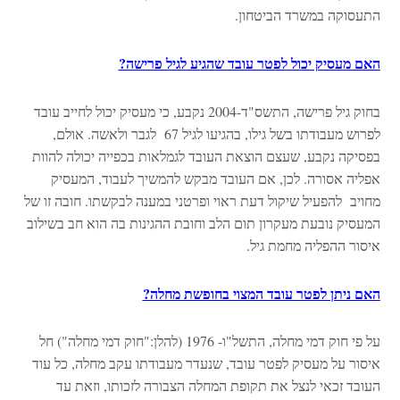
התעסוקה במשרד הביטחון.
האם מעסיק יכול לפטר עובד שהגיע לגיל פרישה?
בחוק גיל פרישה, התשס"ד-2004 נקבע, כי מעסיק יכול לחייב עובד
לפרוש מעבודתו בשל גילו, בהגיעו לגיל 67 לגבר ולאשה. אולם,
בפסיקה נקבע, שעצם הוצאת העובד לגמלאות בכפייה יכולה להוות
אפליה אסורה. לכן, אם העובד מבקש להמשיך לעבוד, המעסיק
מחויב להפעיל שיקול דעת ראוי ופרטני במענה לבקשתו. חובה זו של
המעסיק נובעת מעקרון תום הלב וחובת ההגינות בה הוא חב בשילוב
איסור ההפליה מחמת גיל.
האם ניתן לפטר עובד המצוי בחופשת מחלה?
על פי חוק דמי מחלה, התשל"ו- 1976 (להלן:"חוק דמי מחלה") חל
איסור על מעסיק לפטר עובד, שנעדר מעבודתו עקב מחלה, כל עוד
העובד זכאי לנצל את תקופת המחלה הצבורה לזכותו, וזאת עד