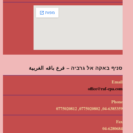
סניף באקה אל גרביה – فرع باقه الغربية
Email
office@raf-cpa.com
Phone
04-6385359, 0775020802, 0775020812
Fax
04-6280684