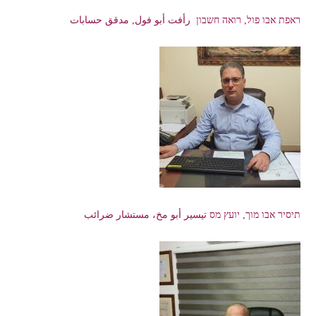
ראפת אבו פול, רואה חשבון رأفت أبو فول, مدقق حسابات
תיסיר אבו מוך, יועץ מס تيسير أبو مخ، مستشار ضرائب