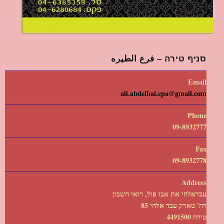
סניף טירה – فرع الطيره
Email
ali.abdelhai.cpa@gmail.com
Phone
09-8932777
Fax
09-8932778
Address
עבדאלחי את אבו פול, רואי חשבון
רח' טארק עבד אלחי 85
טירה 4491500