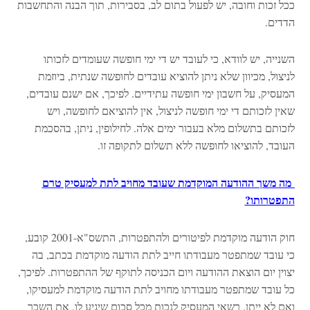
ככל זכות וחובה, יש לפעול בתום לב, בסבירות, תוך הבנה והתחשבות
הדדים.
השנייה, יש לוודא, כי לעובד יש די ימי חופשה שעומדים לזכותו
לניצול, מכיוון שלא ניתן להוציא עובדים לחופשה שנתית, ביוזמת
המעסיק, על חשבון ימי חופשה עתידיים. לפיכך, אם ישנם עובדים,
שאין לזכותם די ימי חופשה לניצול, אין להוציאם לחופשה, ויש
לזכותם בתשלום מלא בעבור ימים אלה. לחילופין, ניתן, בהסכמת
העובד, להוציאו לחופשה ללא תשלום לתקופה זו.
מה משך ההודעה המוקדמת שעובד מחויב לתת למעסיק טרם
התפטרותו?
חוק הודעה מוקדמת לפיטורים ולהתפטרות, התשס"א-2001 קובע,
כי עובד שמתפטר מעבודתו חייב לתת הודעה מוקדמת בכתב, בה
יצוין יום הוצאת ההודעה ויום הכניסה לתוקף של ההתפטרות. לפיכך,
כל עובד שמתפטר מעבודתו מחויב לתת הודעה מוקדמת למעסיקו,
ואם לא ייתן, רשאי המעסיק לנכות מכל סכום שיגיע לו, את השכר