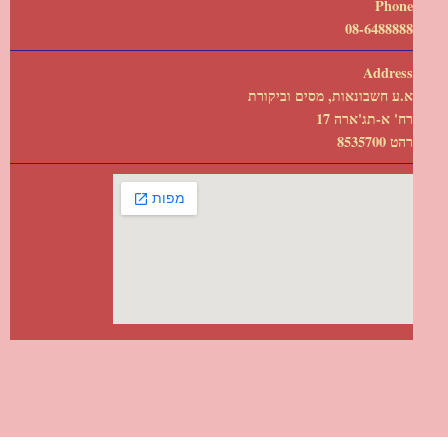
Phone
08-6488888
Address
א.ע חשבונאות, מסים וביקורת
רח' א-תג'ארה 17
רהט 8535700