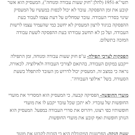
תשי"א-1951 (להלן:"חוק שעות עבודה ומנוחה"), המעסיק הוא אשר
קובע את זמן ההפסקה. עובד לא יכול לכפות במעשיו על המעסיק
שינוי בסדרי העבודה. עובד שמחליט על דעת עצמו לעבוד בעת
ההפסקה בניגוד לרצון המעסיק לא יחשב כמי שהעמיד עצמו לרשות
העבודה, ועל כן לא תחשב עבודתו בעת ההפסקה לשעת עבודה
המזכה בתשלום.
הפסקות לצרכי תפילה-
ע"פ חוק שעות עבודה ומנוחה, זמן התפילה
ייקבע במקום העבודה, בהתאם לצורכי העבודה ולאילוציה. לכאורה,
נראה כי במצב זה, המעסיק יכול לדרוש מן העובד להתפלל בשעת
הסעודה, בשל "אילוצי העבודה".
מועדי החופשה-
הפסיקה קבעה, כי המעסיק הוא המסדיר את מועדי
החופשות של עובדיו. לא יתכן שכל עובד יקבע לו את מועדי
חופשותיו כפי רצונו, ויהרוס את סדרי העבודה במפעל. המעסיק הוא
הנותן חופשות ואף קובע את מועדי החופשות.
שעת הנקה-
הפרשנות המקובלת היא כי הזכות לקבוע את מועד