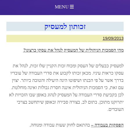
MENU
זכותון למעסיק
19/09/2013
מהי הסמכות הניהולית של המעסיק לנהל את עסקו כרצונו?
למעסיק כבעלים של העסק ומכוח זכות הקניין שלו זכות, לנהל את
עסקו כראות עיניו. מכאן זכותו לקבוע את סדרי העבודה של עובדיו
בדרך אשר על פי הבנתו ושיפוטו הינה היעילה והטובה ביותר. יצוין
עם זאת, כי הסמכות הניהולית איננה חסרת גבולות ואינה מוחלטת.
לכן בקביעת סדרי העבודה על המעסיק לנהוג באופן שבו הזכויות לא
יתרוקנו מתוכן, בתום לב, בצורה סבירה ובאופן שיתחשב בצרכי
העובדים.
הפסקות בעבודה –
בהתאם לחוק שעות עבודה ומנוחה,