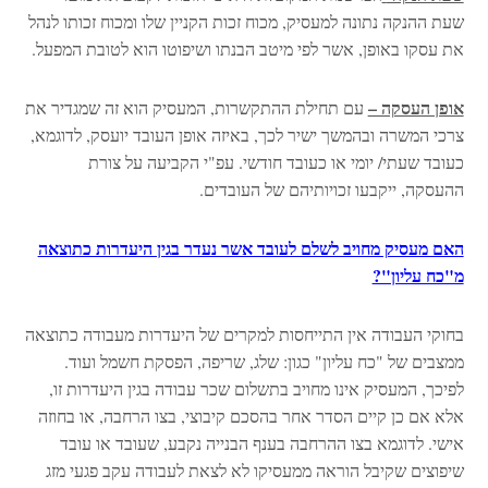
שעת ההנקה נתונה למעסיק, מכוח זכות הקניין שלו ומכוח זכותו לנהל
את עסקו באופן, אשר לפי מיטב הבנתו ושיפוטו הוא לטובת המפעל.
אופן העסקה –
עם תחילת ההתקשרות, המעסיק הוא זה שמגדיר את
צרכי המשרה ובהמשך ישיר לכך, באיזה אופן העובד יועסק, לדוגמא,
כעובד שעתי/ יומי או כעובד חודשי. עפ"י הקביעה על צורת
ההעסקה, ייקבעו זכויותיהם של העובדים.
האם מעסיק מחויב לשלם לעובד אשר נעדר בגין היעדרות כתוצאה
מ"כח עליון"?
בחוקי העבודה אין התייחסות למקרים של היעדרות מעבודה כתוצאה
ממצבים של "כח עליון" כגון: שלג, שריפה, הפסקת חשמל ועוד.
לפיכך, המעסיק אינו מחויב בתשלום שכר עבודה בגין היעדרות זו,
אלא אם כן קיים הסדר אחר בהסכם קיבוצי, בצו הרחבה, או בחוזה
אישי. לדוגמא בצו ההרחבה בענף הבנייה נקבע, שעובד או עובד
שיפוצים שקיבל הוראה ממעסיקו לא לצאת לעבודה עקב פגעי מזג