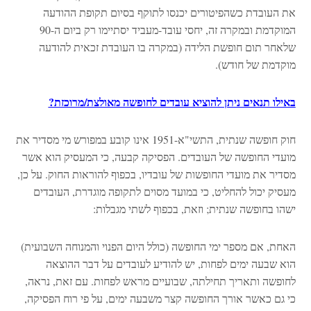
את העובדת כשהפיטורים יכנסו לתוקף בסיום תקופת ההודעה
המוקדמת ובמקרה זה, יחסי עובד-מעביד יסתיימו רק ביום ה-90
שלאחר תום חופשת הלידה (במקרה בו העובדת זכאית להודעה
מוקדמת של חודש).
באילו תנאים ניתן להוציא עובדים לחופשה מאולצת/מרוכזת?
חוק חופשה שנתית, התשי"א-1951 אינו קובע במפורש מי מסדיר את
מועדי החופשה של העובדים. הפסיקה קבעה, כי המעסיק הוא אשר
מסדיר את מועדי החופשות של עובדיו, בכפוף להוראות החוק. על כן,
מעסיק יכול להחליט, כי במועד מסוים לתקופה מוגדרת, העובדים
ישהו בחופשה שנתית; וזאת, בכפוף לשתי מגבלות:
האחת, אם מספר ימי החופשה (כולל היום הפנוי והמנוחה השבועית)
הוא שבעה ימים לפחות, יש להודיע לעובדים על דבר ההוצאה
לחופשה ותאריך תחילתה, שבועיים מראש לפחות. עם זאת, נראה,
כי גם כאשר אורך החופשה קצר משבעה ימים, על פי רוח הפסיקה,