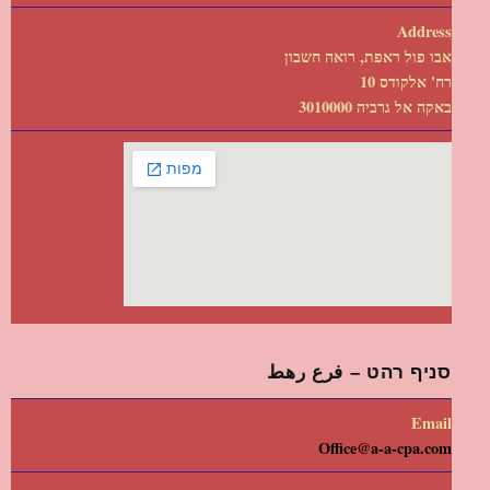
Address
אבו פול ראפת, רואה חשבון
רח' אלקודס 10
באקה אל גרביה 3010000
סניף רהט – فرع رهط
Email
Office@a-a-cpa.com