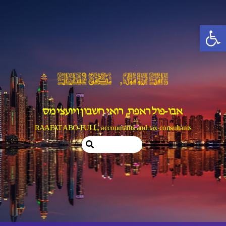
Ski
t
פתח סרגל נגישות
conten
אבו-פול ראפת, רואי חשבון ויועצי מס
RAAFAT ABO-FULL, accountants and tax consultants