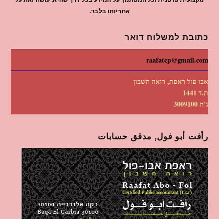
מקצועית פרטנית וכל המסתמך על המידע בכל דרך שהיא, עושה זאת על
אחריותו בלבד.
כתובת למשלוח דואר
raafatcp@gmail.com
אבו פול ראפת, רואה חשבון
ת.ד 1441
ג'ת 3009100
رأفت أبو فول, مدقق حسابات