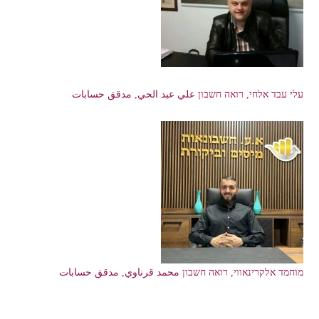
עלי עבד אלחי, רואה חשבון علي عبد الحي, مدقق حسابات
מוחמד אלקרינאווי, רואה חשבון محمد قرناوي, مدقق حسابات