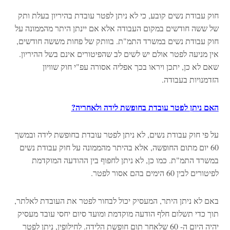
חוק עבודת נשים קובע, כי לא ניתן לפטר עובדת בהיריון בעלת ותק
של ששה חודשים במקום העבודה אלא אם יינתן היתר מהממונה על
חוק עבודת נשים במשרד התמ"ת. בוותק של פחות מששה חודשים,
אין מניעה לפטר אולם יש לשים לב שהפיטורים אינם בשל ההיריון.
שאם לא כן, יתכן ויראו בכך אפליה אסורה עפ"י חוק שוויון
הזדמנויות בעבודה.
האם ניתן לפטר עובדת בחופשת לידה ולאחריה?
על פי חוק עבודת נשים, לא ניתן לפטר עובדת בחופשת לידה ובמשך
60 יום מתום החופשה, אלא בהיתר מהממונה על חוק עבודת נשים
במשרד התמ"ת. כמו כן, לא ניתן לחפוף בין ההודעה המוקדמת
לפיטורים לבין 60 הימים בהם אסור לפטר.
באם לא ניתן היתר, המעסיק יכול לבחור לפטר את העובדת לאלתר,
תוך כדי תשלום חלף הודעה מוקדמת ומועד סיום יחסי עובד מעסיק
יהיה היום ה- 60 שלאחר תום חופשת הלידה. לחילופין, ניתן לפטר