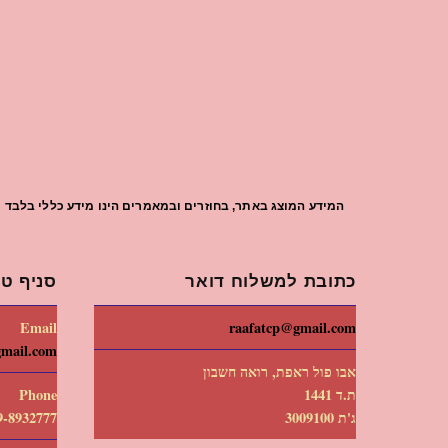
המידע המוצג באתר, בחוזרים ובמאמרים הינו מידע כללי בלבד וי
כתובת למשלוח דואר
סניף טי
Email
raafatcp@gmail.com
gmail.com
אבו פול ראפת, רואה חשבון
ת.ד 1441
Phone
ג'ת 3009100
9-8932777