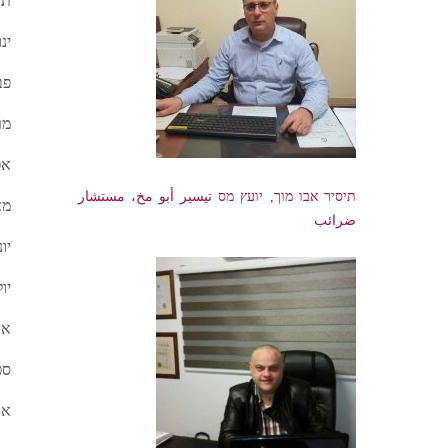
ינ
פב
מר
אפ
תיסיר אבו מוך, יועץ מס تيسير أبو مخ، مستشار
מא
ضرائب
יונ
יול
או
ספ
או