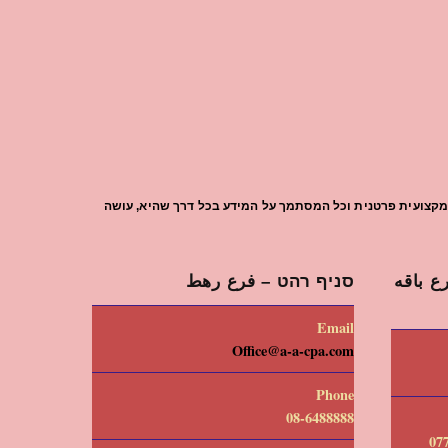
עת מקצועית פרטנית וכל המסתמך על המידע בכל דרך שהיא, עושה
 باقه
סניף רהט – فرع رهط
Email
Office@a-a-cpa.com
Phone
08-6488888