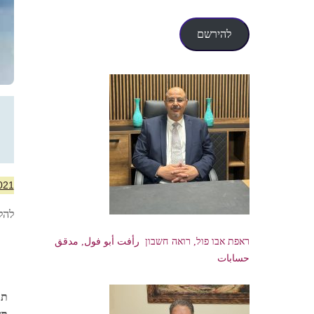
דואר
אלקטרוני
להירשם
021
להלן
ראפת אבו פול, רואה חשבון رأفت أبو فول, مدقق
حسابات
תק
תש