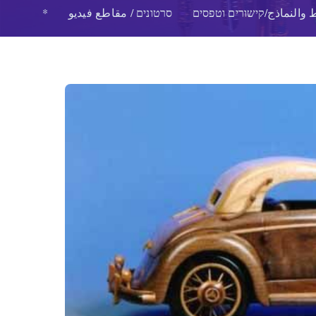
 والنماذج/קישורים וטפסים
סרטונים / مقاطع فيديو
*