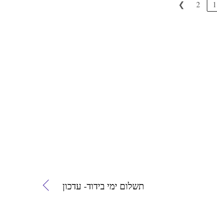
❯
2
1
תשלום ימי בידוד- עדכון