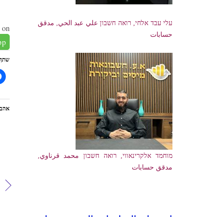
עלי עבד אלחי, רואה חשבון علي عبد الحي, مدقق
 on:
حسابات
pp
שתף
אהבת
מוחמד אלקרינאווי, רואה חשבון محمد قرناوي,
مدقق حسابات