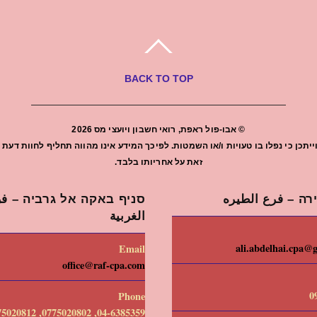
BACK TO TOP
©
אבו-פול ראפת, רואי חשבון ויועצי מס
2026
יתכן כי נפלו בו טעויות ו/או השמטות. לפיכך המידע אינו מהווה תחליף לחוות ד
זאת על אחריותו בלבד.
רה – فرع الطيره
סניף באקה אל גרביה – فرع
الغربية
ali.abdelhai.cpa@
Email
office@raf-cpa.com
0
Phone
04-6385359, 0775020802, 0775020812