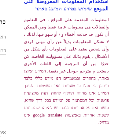
استخدام المعلومات المعروضة على
الموقع שימוש במידע המוצג באתר
المعلومات المقدمة على الموقع ، في التعاميم
כת
والمقالات هي معلومات عامة فقط ومن الممكن
أن تكون قد حدثت أخطاء و / أو سهو فيها. لذلك ،
האימ
لا تشكل المعلومات بديلاً عن رأي مهني فردي
وأي شخص يعتمد على المعلومات بأي شكل من
התג
الأشكال ، يقوم بذلك على مسؤوليته الخاصة. كن
حذرًا من أن الترجمة إلى اللغات الأخرى
باستخدام مترجم جوجل غير دقيقة. המידע המוצג
באתר, בחוזרים ובמאמרים הנו מידע כללי בלבד
וייתכן כי נפלו בו טעויות ו/או השמטות. לפיכך
המידע אינו מהווה תחליף לחוות דעת מקצועית
פרטנית וכל המסתמך על המידע בכל דרך שהיא,
עושה זאת על אחריותו בלבד. יש להיזהר שהתרגום
לשפות אחרות באמצעות google translate אינו
מדויק.
אימ