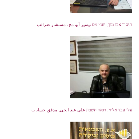
תיסיר אבו מוך, יועץ מס تيسير أبو مخ، مستشار ضرائب
עלי עבד אלחי, רואה חשבון علي عبد الحي, مدقق حسابات