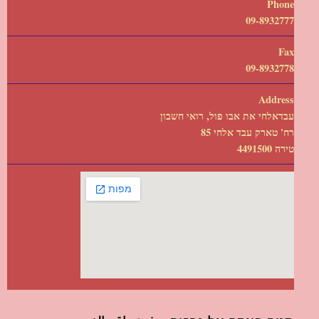
Phone
09-8932777
Fax
09-8932778
Address
עבדאלחי את אבו פול, רואי חשבון
רח' טארק עבד אלחי 85
טירה 4491500