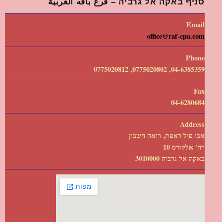
סניף באקה אל גרביה – فرع باقه الغربية
Email
office@raf-cpa.com
Phone
04-6385359, 0775020802, 0775020812
Fax
04-6280684
Address
אבו פול ראפת, רואה חשבון
רח' אלקודס 10
באקה אל גרביה 3010000