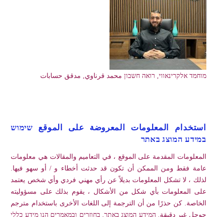
מוחמד אלקרינאווי, רואה חשבון محمد قرناوي, مدقق حسابات
استخدام المعلومات المعروضة على الموقع שימוש
במידע המוצג באתר
المعلومات المقدمة على الموقع ، في التعاميم والمقالات هي معلومات
عامة فقط ومن الممكن أن تكون قد حدثت أخطاء و / أو سهو فيها.
لذلك ، لا تشكل المعلومات بديلاً عن رأي مهني فردي وأي شخص يعتمد
على المعلومات بأي شكل من الأشكال ، يقوم بذلك على مسؤوليته
الخاصة. كن حذرًا من أن الترجمة إلى اللغات الأخرى باستخدام مترجم
جوجل غير دقيقة. המידע המוצג באתר, בחוזרים ובמאמרים הנו מידע כללי