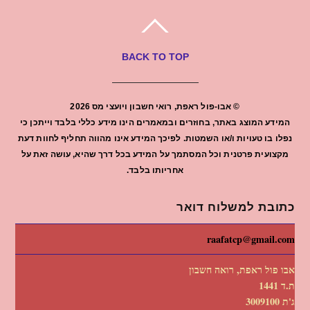
BACK TO TOP
©
אבו-פול ראפת, רואי חשבון ויועצי מס
2026
המידע המוצג באתר, בחוזרים ובמאמרים הינו מידע כללי בלבד וייתכן כי
נפלו בו טעויות ו/או השמטות. לפיכך המידע אינו מהווה תחליף לחוות דעת
מקצועית פרטנית וכל המסתמך על המידע בכל דרך שהיא, עושה זאת על
אחריותו בלבד.
כתובת למשלוח דואר
raafatcp@gmail.com
אבו פול ראפת, רואה חשבון
ת.ד 1441
ג'ת 3009100