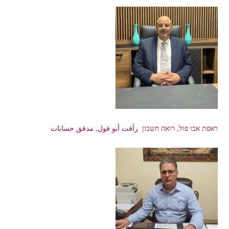
ראפת אבו פול, רואה חשבון رأفت أبو فول, مدقق حسابات