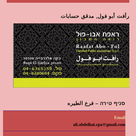
رأفت أبو فول, مدقق حسابات
סניף טירה – فرع الطيره
Email
ali.abdelhai.cpa@gmail.com