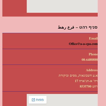
סניף רהט – فرع رهط
Email
Office@a-a-cpa.com
Phone
08-6488888
Address
א.ע חשבונאות, מסים וביקורת
רח' א-תג'ארה 17
רהט 8535700