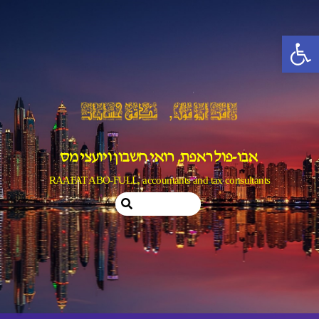
Ski
t
פתח סרגל נגישות
conten
אבו-פול ראפת, רואי חשבון ויועצי מס
RAAFAT ABO-FULL, accountants and tax consultants