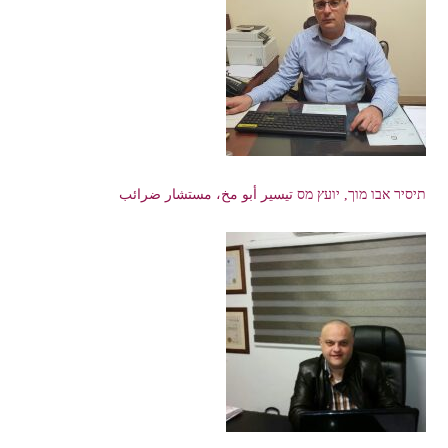
תיסיר אבו מוך, יועץ מס تيسير أبو مخ، مستشار ضرائب