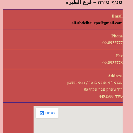
סניף טירה – فرع الطيره
Email
ali.abdelhai.cpa@gmail.com
Phone
09-8932777
Fax
09-8932778
Address
עבדאלחי את אבו פול, רואי חשבון
רח' טארק עבד אלחי 85
טירה 4491500