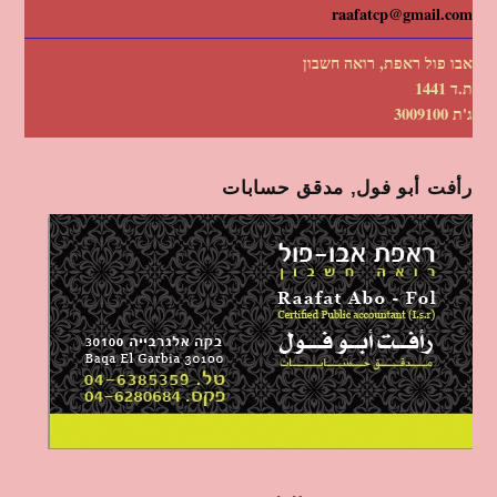
raafatcp@gmail.com
אבו פול ראפת, רואה חשבון
ת.ד 1441
ג'ת 3009100
رأفت أبو فول, مدقق حسابات