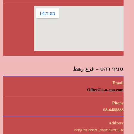
סניף רהט – فرع رهط
Email
Office@a-a-cpa.com
Phone
08-6488888
Address
א.ע חשבונאות, מסים וביקורת