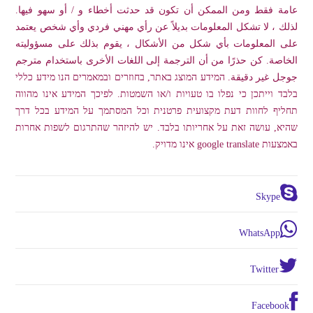
عامة فقط ومن الممكن أن تكون قد حدثت أخطاء و / أو سهو فيها.
لذلك ، لا تشكل المعلومات بديلاً عن رأي مهني فردي وأي شخص يعتمد
على المعلومات بأي شكل من الأشكال ، يقوم بذلك على مسؤوليته
الخاصة. كن حذرًا من أن الترجمة إلى اللغات الأخرى باستخدام مترجم
جوجل غير دقيقة. המידע המוצג באתר, בחוזרים ובמאמרים הנו מידע כללי
בלבד וייתכן כי נפלו בו טעויות ו/או השמטות. לפיכך המידע אינו מהווה
תחליף לחוות דעת מקצועית פרטנית וכל המסתמך על המידע בכל דרך
שהיא, עושה זאת על אחריותו בלבד. יש להיזהר שהתרגום לשפות אחרות
באמצעות google translate אינו מדויק.
Skype
WhatsApp
Twitter
Facebook