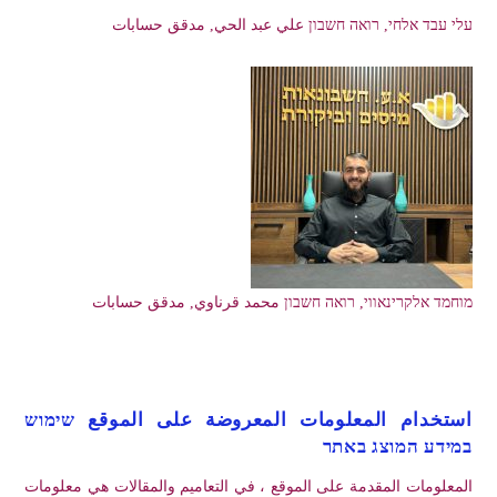
עלי עבד אלחי, רואה חשבון علي عبد الحي, مدقق حسابات
מוחמד אלקרינאווי, רואה חשבון محمد قرناوي, مدقق حسابات
استخدام المعلومات المعروضة على الموقع שימוש
במידע המוצג באתר
المعلومات المقدمة على الموقع ، في التعاميم والمقالات هي معلومات