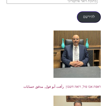
כתובת
דואר
אלקטרוני
להירשם
ראפת אבו פול, רואה חשבון رأفت أبو فول, مدقق حسابات