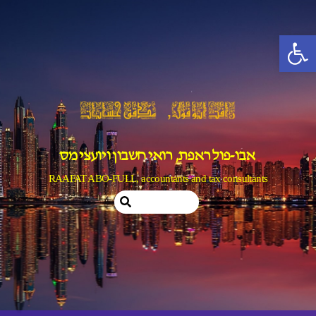
Ski
t
פתח סרגל נגישות
conten
אבו-פול ראפת, רואי חשבון ויועצי מס
RAAFAT ABO-FULL, accountants and tax consultants