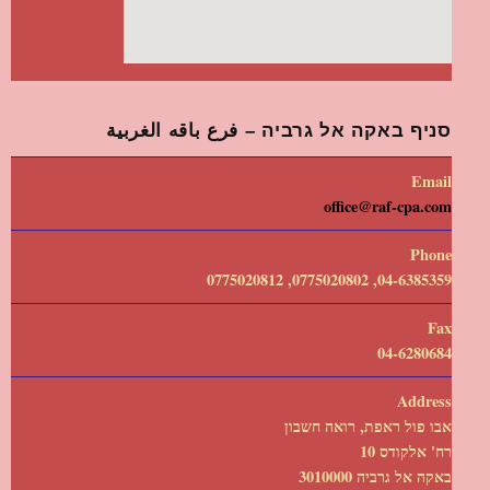
סניף באקה אל גרביה – فرع باقه الغربية
Email
office@raf-cpa.com
Phone
04-6385359, 0775020802, 0775020812
Fax
04-6280684
Address
אבו פול ראפת, רואה חשבון
רח' אלקודס 10
באקה אל גרביה 3010000