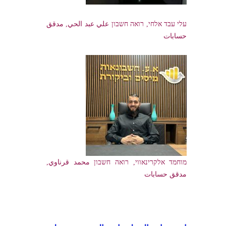
עלי עבד אלחי, רואה חשבון علي عبد الحي, مدقق
حسابات
מוחמד אלקרינאווי, רואה חשבון محمد قرناوي,
مدقق حسابات