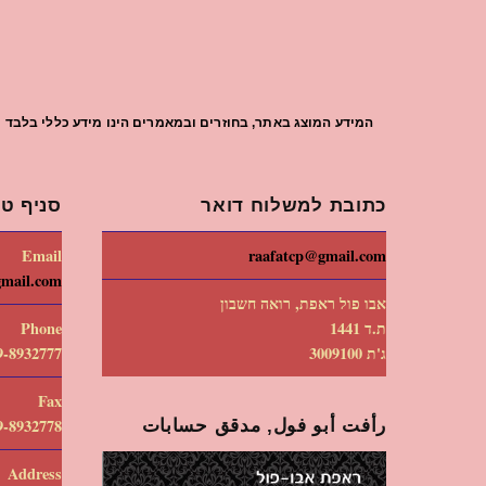
המידע המוצג באתר, בחוזרים ובמאמרים הינו מידע כללי בלבד וי
כתובת למשלוח דואר
סניף טי
Email
raafatcp@gmail.com
gmail.com
אבו פול ראפת, רואה חשבון
ת.ד 1441
Phone
ג'ת 3009100
9-8932777
Fax
رأفت أبو فول, مدقق حسابات
9-8932778
Address