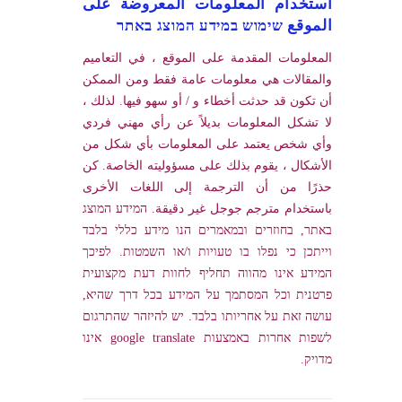
استخدام المعلومات المعروضة على
الموقع שימוש במידע המוצג באתר
المعلومات المقدمة على الموقع ، في التعاميم
والمقالات هي معلومات عامة فقط ومن الممكن
أن تكون قد حدثت أخطاء و / أو سهو فيها. لذلك ،
لا تشكل المعلومات بديلاً عن رأي مهني فردي
وأي شخص يعتمد على المعلومات بأي شكل من
الأشكال ، يقوم بذلك على مسؤوليته الخاصة. كن
حذرًا من أن الترجمة إلى اللغات الأخرى
باستخدام مترجم جوجل غير دقيقة. המידע המוצג
באתר, בחוזרים ובמאמרים הנו מידע כללי בלבד
וייתכן כי נפלו בו טעויות ו/או השמטות. לפיכך
המידע אינו מהווה תחליף לחוות דעת מקצועית
פרטנית וכל המסתמך על המידע בכל דרך שהיא,
עושה זאת על אחריותו בלבד. יש להיזהר שהתרגום
לשפות אחרות באמצעות google translate אינו
מדויק.