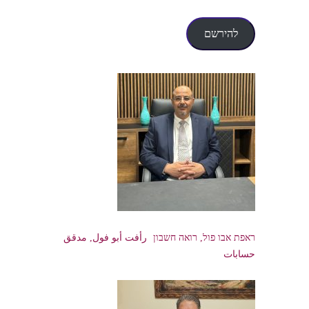
דואר
אלקטרוני
להירשם
ראפת אבו פול, רואה חשבון رأفت أبو فول, مدقق
حسابات