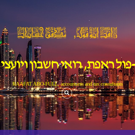
פול ראפת, רואי חשבון ויועצי
RAAFAT ABO-FULL, accountants and tax consultants