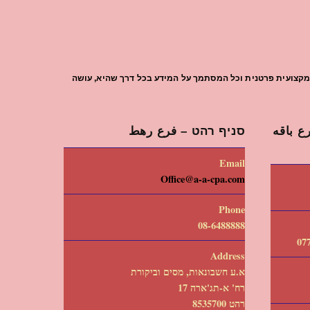
עת מקצועית פרטנית וכל המסתמך על המידע בכל דרך שהיא, עושה
 باقه
סניף רהט – فرع رهط
Email
Office@a-a-cpa.com
Phone
08-6488888
Address
א.ע חשבונאות, מסים וביקורת
רח' א-תג'ארה 17
רהט 8535700