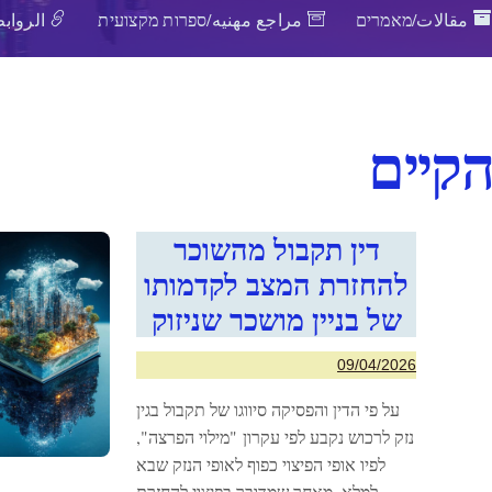
مقالات/מאמרים
مراجع مهنيه/ספרות מקצועית
الروابط
קיים
דין תקבול מהשוכר
להחזרת המצב לקדמותו
של בניין מושכר שניזוק
09/04/2026
על פי הדין והפסיקה סיווגו של תקבול בגין
נזק לרכוש נקבע לפי עקרון "מילוי הפרצה",
לפיו אופי הפיצוי כפוף לאופי הנזק שבא
למלא. מאחר שמדובר בפיצוי להחזרת