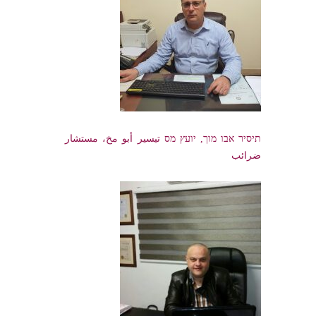
תיסיר אבו מוך, יועץ מס تيسير أبو مخ، مستشار
ضرائب