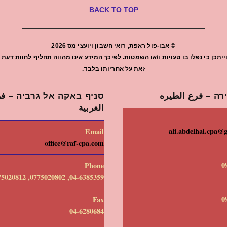
BACK TO TOP
©
אבו-פול ראפת, רואי חשבון ויועצי מס
2026
יתכן כי נפלו בו טעויות ו/או השמטות. לפיכך המידע אינו מהווה תחליף לחוות ד
זאת על אחריותו בלבד.
רה – فرع الطيره
סניף באקה אל גרביה – فرع
الغربية
ali.abdelhai.cpa@
Email
office@raf-cpa.com
0
Phone
04-6385359, 0775020802, 0775020812
0
Fax
04-6280684